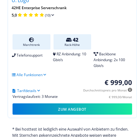
42HE Enterprise Serverschrank
5,0
(10)
42
Marchtrenk
Rack-Höhe
RZ Anbindung: 10
Backbone
Telefonsupport
Gbit/s
Anbindung: 2x 100
Gbit/s
Alle Funktionen
€ 999,00
Tarifdetails
Durchschnittspreis pro Monat
Vertragslaufzeit: 3 Monate
€ 999,00/Monat
ZUM ANGEBOT
* Bei hosttest ist lediglich eine Auswahl von Anbietern zu finden.
Mit Sternchen gekennzeichnete Angebote weisen weitere