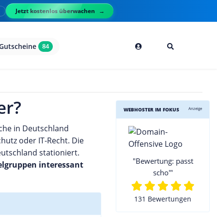
Jetzt kostenlos überwachen
l
Gutscheine
84
er?
Anzeige
WEBHOSTER IM FOKUS
lche in Deutschland
hutz oder IT-Recht. Die
utschland stationiert.
"Bewertung: passt
elgruppen interessant
scho'"
131 Bewertungen