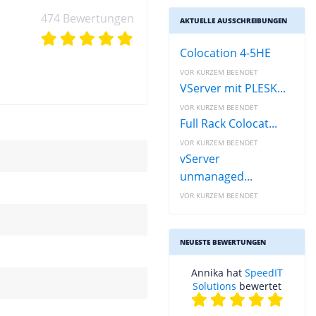
474 Bewertungen
AKTUELLE AUSSCHREIBUNGEN
Colocation 4-5HE
VOR KURZEM BEENDET
VServer mit PLESK...
VOR KURZEM BEENDET
Full Rack Colocat...
VOR KURZEM BEENDET
vServer
unmanaged...
VOR KURZEM BEENDET
NEUESTE BEWERTUNGEN
Annika hat
SpeedIT
Solutions
bewertet