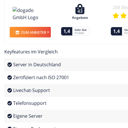
288 Be
43
Angebote
Sehr Gut
Se
1,4
1,4
ZUM ANBIETER *
01/2026
01
Keyfeatures im Vergleich
Server in Deutschland
Zertifiziert nach ISO 27001
Livechat-Support
Telefonsupport
Eigene Server