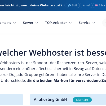
nachrichtigt, wenn deine Website ausfällt
SMS
Anruf
E-Mai
omains
Server
TOP-Anbieter
Service
welcher Webhoster ist bess
Webhosters ist der Standort der Rechenzentren. Server, we
wendern eine höhere Rechtssicherheit in Bezug auf Datensc
de zur Dogado Gruppe gehören - haben alle ihre Server in De
 Unterschiede, die
die beiden Marken für verschiedene Zi
Alfahosting GmbH
Diamant