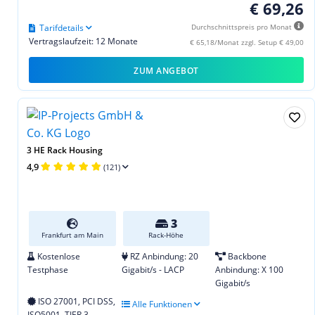
€ 69,26
Tarifdetails
Durchschnittspreis pro Monat
Vertragslaufzeit: 12 Monate
€ 65,18/Monat zzgl. Setup € 49,00
ZUM ANGEBOT
3 HE Rack Housing
4,9
(121)
3
Frankfurt am Main
Rack-Höhe
Kostenlose
RZ Anbindung: 20
Backbone
Testphase
Gigabit/s - LACP
Anbindung: X 100
Gigabit/s
ISO 27001, PCI DSS,
Alle Funktionen
ISO5001, TIER 3