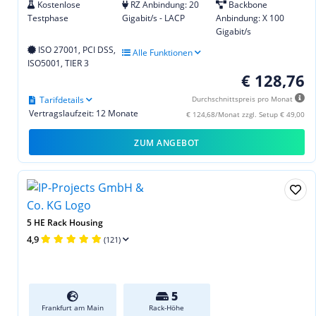
Kostenlose
RZ Anbindung: 20
Backbone
Testphase
Gigabit/s - LACP
Anbindung: X 100
Gigabit/s
ISO 27001, PCI DSS,
Alle Funktionen
ISO5001, TIER 3
€ 128,76
Tarifdetails
Durchschnittspreis pro Monat
Vertragslaufzeit: 12 Monate
€ 124,68/Monat zzgl. Setup € 49,00
ZUM ANGEBOT
5 HE Rack Housing
4,9
(121)
5
Frankfurt am Main
Rack-Höhe