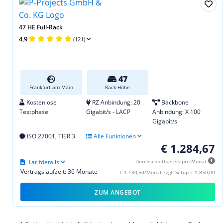
47 HE Full-Rack
4,9
(121)
47
Frankfurt am Main
Rack-Höhe
Kostenlose
RZ Anbindung: 20
Backbone
Testphase
Gigabit/s - LACP
Anbindung: X 100
Gigabit/s
ISO 27001, TIER 3
Alle Funktionen
€ 1.284,67
Tarifdetails
Durchschnittspreis pro Monat
Vertragslaufzeit: 36 Monate
€ 1.130,50/Monat zzgl. Setup € 1.850,00
ZUM ANGEBOT