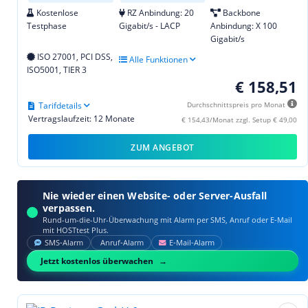
Kostenlose
RZ Anbindung: 20
Backbone
Testphase
Gigabit/s - LACP
Anbindung: X 100
Gigabit/s
ISO 27001, PCI DSS,
Alle Funktionen
ISO5001, TIER 3
€ 158,51
Tarifdetails
Durchschnittspreis pro Monat
Vertragslaufzeit: 12 Monate
€ 154,43/Monat zzgl. Setup € 49,00
ZUM ANGEBOT
Nie wieder einen Website- oder Server-Ausfall
verpassen.
Rund-um-die-Uhr-Überwachung mit Alarm per SMS, Anruf oder E‑Mail
mit HOSTtest Plus.
SMS‑Alarm
Anruf‑Alarm
E‑Mail‑Alarm
Jetzt kostenlos überwachen