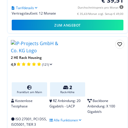
Tarifdetails
Durchschnittspreis pro Monat
Vertragslaufzeit: 12 Monate
€ 35,43/Monat zzgl. Setup € 49,00
ZUM ANGEBOT
2 HE Rack Housing
4,9
(121)
2
Frankfurt am Main
Rack-Höhe
Kostenlose
RZ Anbindung: 20
Backbone
Testphase
Gigabit/s - LACP
Anbindung: X 100
Gigabit/s
ISO 27001, PCI DSS,
Alle Funktionen
ISO5001, TIER 3