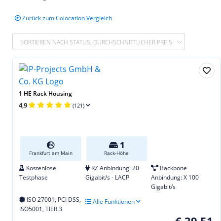
Zurück zum Colocation Vergleich
SORTIEREN NACH STATUS, DURCHSCHNITTLICHER PREIS
1 HE Rack Housing
4,9
(121)
1
Frankfurt am Main
Rack-Höhe
Kostenlose
RZ Anbindung: 20
Backbone
Testphase
Gigabit/s - LACP
Anbindung: X 100
Gigabit/s
ISO 27001, PCI DSS,
Alle Funktionen
ISO5001, TIER 3
€ 39,51