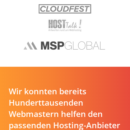
Wir konnten bereits
Hunderttausenden
Webmastern helfen den
passenden Hosting-Anbieter