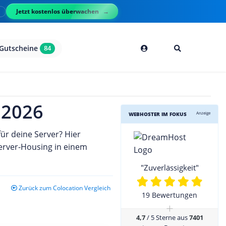
Jetzt kostenlos überwachen
l
Gutscheine
84
 2026
Anzeige
WEBHOSTER IM FOKUS
ür deine Server? Hier
erver-Housing in einem
"Zuverlässigkeit"
Zurück zum Colocation Vergleich
19 Bewertungen
+
4,7
/ 5 Sterne aus
7401