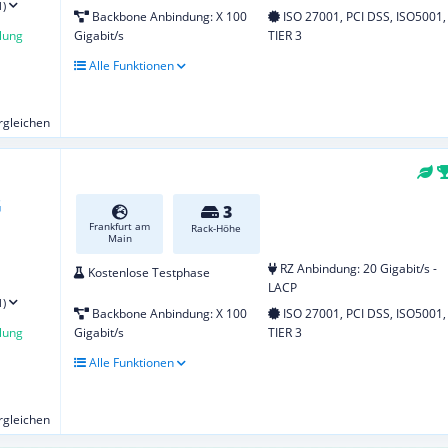
1)
Backbone Anbindung: X 100
ISO 27001, PCI DSS, ISO5001,
lung
Gigabit/s
TIER 3
Alle Funktionen
ergleichen
3
Frankfurt am
Rack-Höhe
Main
RZ Anbindung: 20 Gigabit/s -
Kostenlose Testphase
LACP
1)
Backbone Anbindung: X 100
ISO 27001, PCI DSS, ISO5001,
lung
Gigabit/s
TIER 3
Alle Funktionen
ergleichen