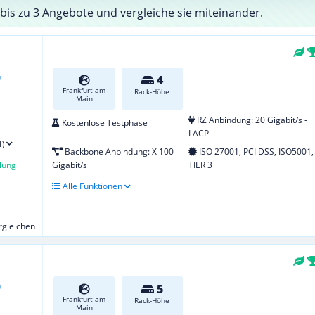
bis zu 3 Angebote und vergleiche sie miteinander.
4
Frankfurt am
Rack-Höhe
Main
RZ Anbindung: 20 Gigabit/s -
Kostenlose Testphase
LACP
1)
Backbone Anbindung: X 100
ISO 27001, PCI DSS, ISO5001,
lung
Gigabit/s
TIER 3
Alle Funktionen
ergleichen
5
Frankfurt am
Rack-Höhe
Main