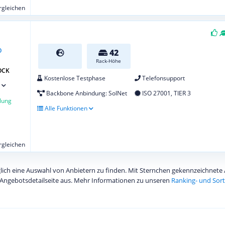
ergleichen
42
Rack-Höhe
OCK
Kostenlose Testphase
Telefonsupport
Backbone Anbindung: SolNet
ISO 27001, TIER 3
lung
Alle Funktionen
ergleichen
diglich eine Auswahl von Anbietern zu finden. Mit Sternchen gekennzeichnet
Angebotsdetailseite aus. Mehr Informationen zu unseren
Ranking- und Sort