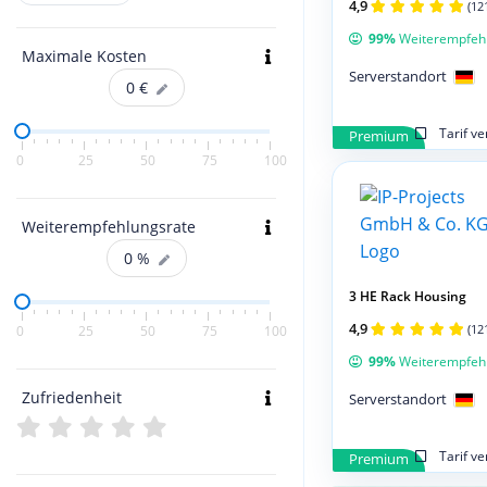
4,9
(12
99%
Weiterempfeh
Maximale Kosten
Serverstandort
0
€
Tarif v
Premium
0
25
50
75
100
Weiterempfehlungsrate
0
%
3 HE Rack Housing
4,9
(12
0
25
50
75
100
99%
Weiterempfeh
Zufriedenheit
Serverstandort
Tarif v
Premium