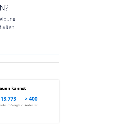
N?
reibung
halten.
auen kannst
13.773
> 400
ote im Vergleich
Anbieter