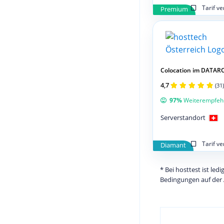
Tarif v
Premium
Colocation im DATAR
4,7
(31)
97%
Weiterempfeh
Serverstandort
Tarif v
Diamant
* Bei hosttest ist le
Bedingungen auf der 