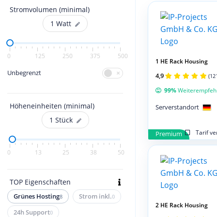
Stromvolumen (minimal)
1
Watt
0
125
250
375
500
1 HE Rack Housing
Unbegrenzt
4,9
(12
99%
Weiterempfeh
Höheneinheiten (minimal)
Serverstandort
1
Stück
Tarif v
Premium
0
13
25
38
50
TOP Eigenschaften
Grünes Hosting
Strom inkl.
8
0
2 HE Rack Housing
24h Support
0