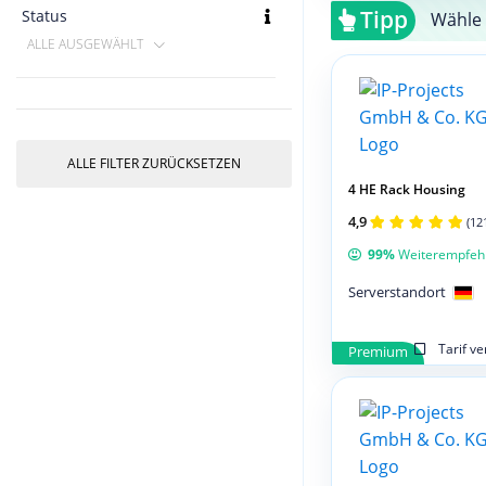
Tipp
Status
Wähle 
ALLE AUSGEWÄHLT
ALLE FILTER ZURÜCKSETZEN
4 HE Rack Housing
4,9
(12
99%
Weiterempfeh
Serverstandort
Tarif v
Premium