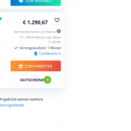
ZUM ANGEBOT
€ 1.290,67
Durchschnittspreis pro Monat
€ 1.249,00/Monat zzgl. Setup
€ 500,00
Vertragslaufzeit: 1 Monat
Tarifdetails
ZUM ANBIETER
GUTSCHEINE
1
e Angebote weisen weitere
ierungsdetails