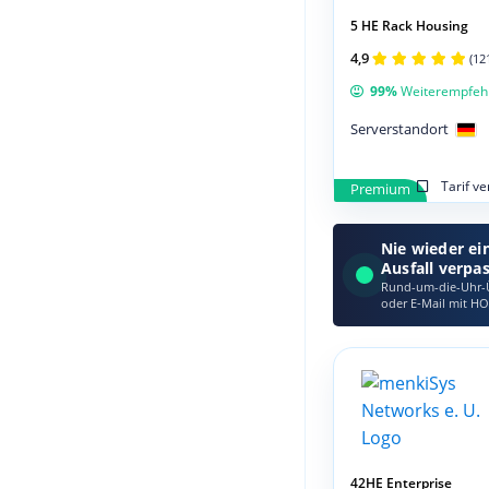
5 HE Rack Housing
4,9
(12
99%
Weiterempfeh
Serverstandort
Tarif v
Premium
Nie wieder ei
Ausfall verpa
Rund-um-die-Uhr-Ü
oder E‑Mail mit HO
42HE Enterprise