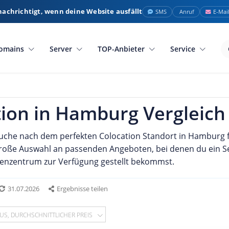
nachrichtigt, wenn deine Website ausfällt
SMS
Anruf
E-Mai
omains
Server
TOP-Anbieter
Service
tion in Hamburg Vergleich
Suche nach dem perfekten Colocation Standort in Hamburg f
große Auswahl an passenden Angeboten, bei denen du ein S
nzentrum zur Verfügung gestellt bekommst.
31.07.2026
Ergebnisse teilen
US, DURCHSCHNITTLICHER PREIS