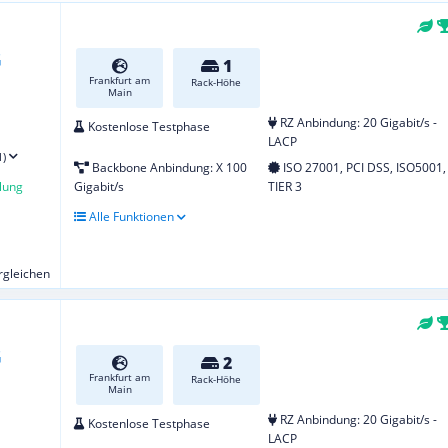
1
Frankfurt am
Rack-Höhe
Main
RZ Anbindung: 20 Gigabit/s -
Kostenlose Testphase
LACP
1)
Backbone Anbindung: X 100
ISO 27001, PCI DSS, ISO5001,
lung
Gigabit/s
TIER 3
Alle Funktionen
ergleichen
2
Frankfurt am
Rack-Höhe
Main
RZ Anbindung: 20 Gigabit/s -
Kostenlose Testphase
LACP