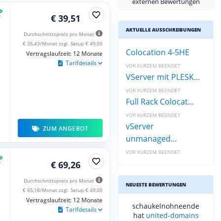
externen Bewertungen
€ 39,51
AKTUELLE AUSSCHREIBUNGEN
Durchschnittspreis pro Monat
€ 35,43/Monat zzgl. Setup € 49,00
Colocation 4-5HE
Vertragslaufzeit: 12 Monate
Tarifdetails
VOR KURZEM BEENDET
VServer mit PLESK...
VOR KURZEM BEENDET
Full Rack Colocat...
VOR KURZEM BEENDET
vServer
ZUM ANGEBOT
unmanaged...
VOR KURZEM BEENDET
€ 69,26
Durchschnittspreis pro Monat
NEUESTE BEWERTUNGEN
€ 65,18/Monat zzgl. Setup € 49,00
Vertragslaufzeit: 12 Monate
schaukelnohneende
Tarifdetails
hat
united-domains