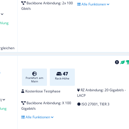
Backbone Anbindung: 2x 100
Alle Funktionen
Gbit/s
hlung
ergleichen
47
Frankfurt am
Rack-Höhe
Main
RZ Anbindung: 20 Gigabit/s -
Kostenlose Testphase
LACP
1)
Backbone Anbindung: X 100
ISO 27001, TIER 3
lung
Gigabit/s
Alle Funktionen