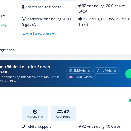
RZ Anbindung: 20 Gigabit/s -
Kostenlose Testphase
LACP
1)
Backbone Anbindung: X 100
ISO 27001, PCI DSS, ISO5001,
lung
Gigabit/s
TIER 3
Alle Funktionen
ergleichen
nen Website- oder Server-
SMS‑Alarm
Anruf‑Alarm
ssen.
berwachung mit Alarm per SMS, Anruf
E‑Mail‑Alarm
STtest Plus.
42
Marchtrenk
Rack-Höhe
Telefonsupport
RZ Anbindung: 10 Gbit/s