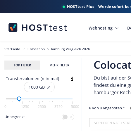
HOSTtest Plus – Werde sofort be
Webhosting
D
Startseite
Colocation in Hamburg Vergleich 2026
Coloca
TOP FILTER
MEHR FILTER
Du bist auf der 
Transfervolumen (minimal)
findest du eine 
1000
GB
hamburger Reche
0
1250
2500
3750
5000
8
von 8 Angeboten.*
Unbegrenzt
SORTIEREN NACH STAT