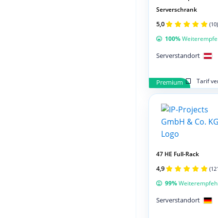
Serverschrank
5,0
(10)
100%
Weiterempfe
Serverstandort
Tarif v
Premium
47 HE Full-Rack
4,9
(12
99%
Weiterempfeh
Serverstandort