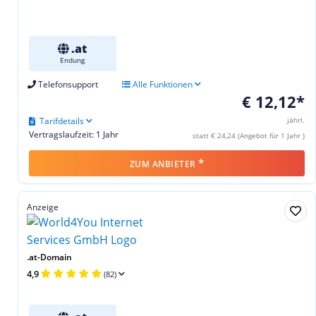
.at
Endung
Telefonsupport
Alle Funktionen
€ 12,12*
Tarifdetails
jährl.
Vertragslaufzeit: 1 Jahr
statt € 24,24 (Angebot für 1 Jahr )
*
ZUM ANBIETER
Anzeige
.at-Domain
4,9
(82)