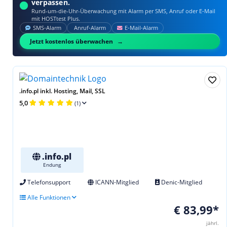
verpassen.
Rund-um-die-Uhr-Überwachung mit Alarm per SMS, Anruf oder E‑Mail
mit HOSTtest Plus.
SMS‑Alarm
Anruf‑Alarm
E‑Mail‑Alarm
Jetzt kostenlos überwachen
.info.pl inkl. Hosting, Mail, SSL
5,0
(1)
.info.pl
Endung
Telefonsupport
ICANN-Mitglied
Denic-Mitglied
Alle Funktionen
€ 83,99*
jährl.