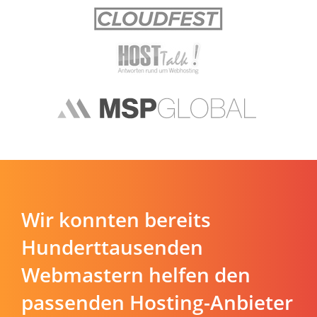
Wir konnten bereits
Hunderttausenden
Webmastern helfen den
passenden Hosting-Anbieter