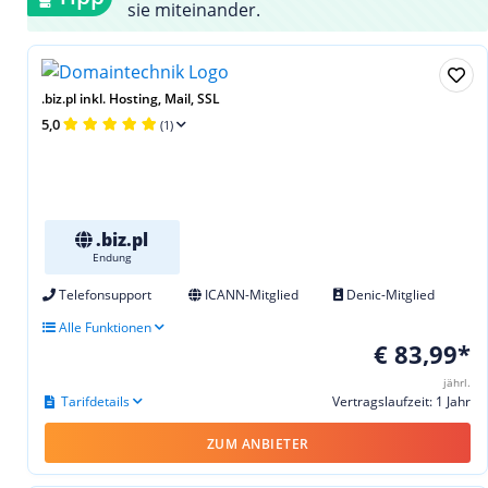
sie miteinander.
.biz.pl inkl. Hosting, Mail, SSL
5,0
(1)
.biz.pl
Endung
Telefonsupport
ICANN-Mitglied
Denic-Mitglied
Alle Funktionen
€ 83,99*
jährl.
Tarifdetails
Vertragslaufzeit: 1 Jahr
ZUM ANBIETER