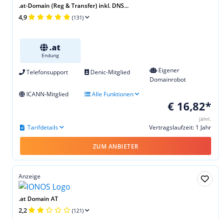
.at-Domain (Reg & Transfer) inkl. DNS...
4,9
(131)
.at
Endung
Eigener
Telefonsupport
Denic-Mitglied
Domainrobot
ICANN-Mitglied
Alle Funktionen
€ 16,82*
jährl.
Tarifdetails
Vertragslaufzeit: 1 Jahr
ZUM ANBIETER
Anzeige
.at Domain AT
2,2
(121)