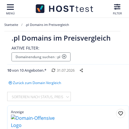
MENÜ
FILTER
Startseite
.pl Domains im Preisvergleich
.pl Domains im Preisvergleich
AKTIVE FILTER:
Domainendung suchen : pl
10
von 10 Angeboten.*
31.07.2026
Zurück zum Domain Vergleich
SORTIEREN NACH STATUS, PREIS
Anzeige