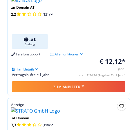
.at Domain AT
2,2
(121)
.at
Endung
Telefonsupport
Alle Funktionen
€ 12,12*
Tarifdetails
jährl.
Vertragslaufzeit: 1 Jahr
statt € 24,24 (Angebot für 1 Jahr )
*
ZUM ANBIETER
Anzeige
.at Domain
3,3
(198)