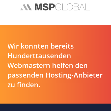
Wir konnten bereits
Hunderttausenden
Webmastern helfen den
passenden Hosting-Anbieter
zu finden.