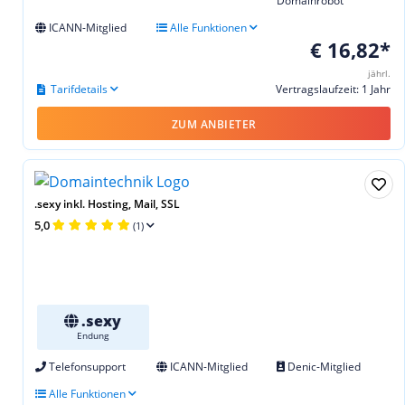
Domainrobot
ICANN-Mitglied
Alle Funktionen
€ 16,82*
jährl.
Tarifdetails
Vertragslaufzeit: 1 Jahr
ZUM ANBIETER
.sexy inkl. Hosting, Mail, SSL
5,0
(1)
.sexy
Endung
Telefonsupport
ICANN-Mitglied
Denic-Mitglied
Alle Funktionen