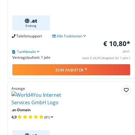
.at
Endung
Telefonsupport
Alle Funktionen
€ 10,80*
Tarifdetails
jährl.
Vertragslaufzeit: 1 Jahr
statt € 24,00 (Angebot für 1 Jahr )
*
ZUM ANBIETER
Anzeige
.at-Domain
4,9
(81)