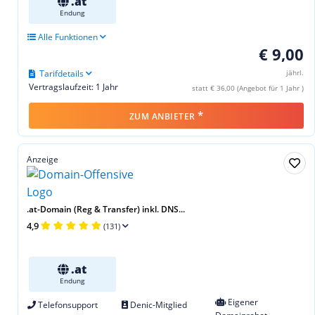
.at
Endung
Alle Funktionen
€ 9,00
Tarifdetails
jährl.
Vertragslaufzeit: 1 Jahr
statt € 36,00 (Angebot für 1 Jahr )
*
ZUM ANBIETER
Anzeige
.at-Domain (Reg & Transfer) inkl. DNS...
4,9
(131)
.at
Endung
Eigener
Telefonsupport
Denic-Mitglied