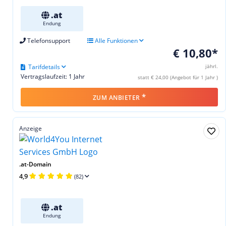
.at
Endung
Telefonsupport
Alle Funktionen
€ 10,80*
Tarifdetails
jährl.
Vertragslaufzeit: 1 Jahr
statt € 24,00 (Angebot für 1 Jahr )
*
ZUM ANBIETER
Anzeige
.at-Domain
4,9
(82)
.at
Endung