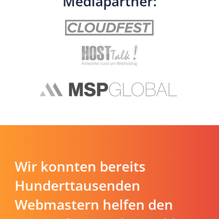
Mediapartner:
Wir konnten bereits
Hunderttausenden
Webmastern helfen den