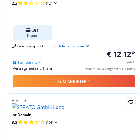
2,2
(121)
.at
Endung
Telefonsupport
Alle Funktionen
€ 12,12*
Tarifdetails
jährl.
Vertragslaufzeit: 1 Jahr
statt € 24,24 (Angebot für 1 Jahr )
*
ZUM ANBIETER
Anzeige
.at Domain
3,3
(198)