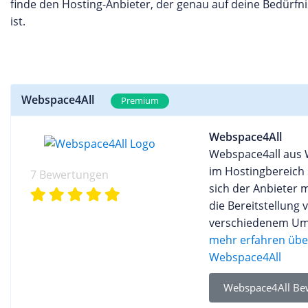
finde den Hosting-Anbieter, der genau auf deine Bedürfn
ist.
Webspace4All
Premium
Webspace4All
Webspace4all aus 
im Hostingbereich 
7 Bewertungen
sich der Anbieter m
die Bereitstellung
verschiedenem Umf
bietet Webspace4al
mehr erfahren über
speziellen Tarif d
Webspace4All
zu testen. Die zah
Webspace4All Be
richten sich je na