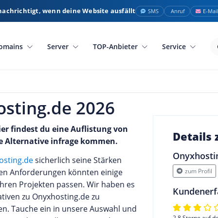
nachrichtigt, wenn deine Website ausfällt
SMS
Anruf
E-Mai
omains
Server
TOP-Anbieter
Service
osting.de 2026
er findest du eine Auflistung von
Details
de Alternative infrage kommen.
Onyxhosti
osting.de
sicherlich seine Stärken
zum Profil
len Anforderungen könnten einige
ihren Projekten passen. Wir haben es
Kundenerf
tiven zu Onyxhosting.de zu
len. Tauche ein in unsere Auswahl und
2,8 Sterne auf d