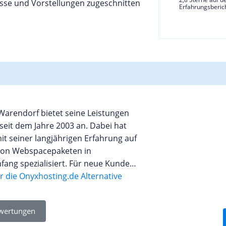
isse und Vorstellungen zugeschnitten
Erfahrungsberic
Warendorf bietet seine Leistungen
seit dem Jahre 2003 an. Dabei hat
it seiner langjährigen Erfahrung auf
 von Webspacepaketen in
ang spezialisiert. Für neue Kunden
l die Möglichkeit mit einem
 die Onyxhosting.de Alternative
as Angebot 12 Monate lang kostenlos
lreichen Webspacepaketvarianten
wertungen
ch Ausstattung an private Personen,