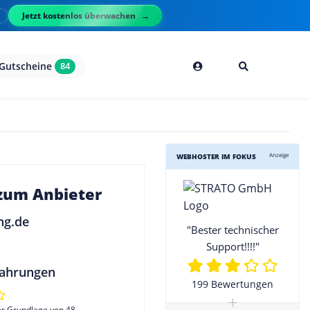
Jetzt kostenlos überwachen
l
Gutscheine
84
Anzeige
WEBHOSTER IM FOKUS
 zum Anbieter
ng.de
"Bester technischer
Support!!!!"
ahrungen
199 Bewertungen
+
er Grundlage von 48