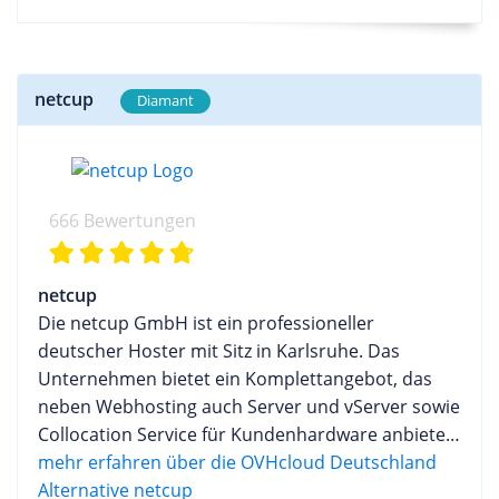
netcup
Diamant
666 Bewertungen
netcup
Die netcup GmbH ist ein professioneller
deutscher Hoster mit Sitz in Karlsruhe. Das
Unternehmen bietet ein Komplettangebot, das
neben Webhosting auch Server und vServer sowie
Collocation Service für Kundenhardware anbietet.
Die netcup GmbH bietet darüber hinaus
mehr erfahren über die OVHcloud Deutschland
GroupWare Server an. Die wichtigsten Punkte im
Alternative netcup