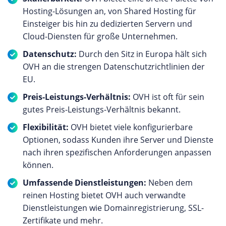
Deutschland. Für die Hardware kommt lediglich
Hosting-Lösungen an, von Shared Hosting für
Markenware zum Einsatz. Weitere Angebote für
Einsteiger bis hin zu dedizierten Servern und
professionelle Geschäftskunden umfassen
Cloud-Diensten für große Unternehmen.
mehrere Office Pakete und E-Mail-Lösungen, die
Datenschutz:
Durch den Sitz in Europa hält sich
eine einfache Zusammenarbeit mehrerer
OVH an die strengen Datenschutzrichtlinien der
Teammitglieder ermöglichen. Besonderheit:
EU.
Flexible Vertragslaufzeiten Eine Besonderheit der
Preis-Leistungs-Verhältnis:
OVH ist oft für sein
Alfahosting Webhosting Angebote stellen die
gutes Preis-Leistungs-Verhältnis bekannt.
Vertragslaufzeiten dar. Kunden haben die
Möglichkeit, entweder durch monatliche Verträge
Flexibilität:
OVH bietet viele konfigurierbare
möglichst flexibel zu bleiben oder durch jährliche
Optionen, sodass Kunden ihre Server und Dienste
Verträge einen Teil der anfallenden Kosten
nach ihren spezifischen Anforderungen anpassen
einzusparen. Der Kunden im Fokus:
können.
Umfangreiches Supportangebot Mit seiner hohen
Umfassende Dienstleistungen:
Neben dem
Kundenorientierung legt Alfahosting besonderen
reinen Hosting bietet OVH auch verwandte
Wert auf den Support Bereich. Ein Team von
Dienstleistungen wie Domainregistrierung, SSL-
kompetenten Experten Montag bis Freitag von
Zertifikate und mehr.
06:00 bis 24:00 Uhr und Samstag und Sonntag von