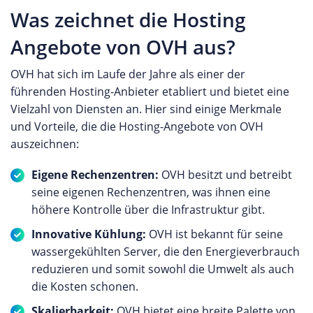
Alfahosting sind die verschiedenen Webspace
Was zeichnet die Hosting
die Erfahrungen anderer Kunden des Anbieters
Pakete. Kunden haben hier die Wahl zwischen
durchlesen.
Angebote von OVH aus?
mehreren Tarifen, die sich bei den
Leistungsparametern unterscheiden. Wer mehr
OVH hat sich im Laufe der Jahre als einer der
Speicherplatz und mehr Script Power benötigt,
führenden Hosting-Anbieter etabliert und bietet eine
der muss tiefer in die Tasche greifen. Darüber
Vielzahl von Diensten an. Hier sind einige Merkmale
hinaus gibt es spezielle für Einsteiger ein
und Vorteile, die die Hosting-Angebote von OVH
komfortabeles Homepagebaukasten System,
auszeichnen:
fortgeschrittene Anwender können hingegen auf
Webspace mit speziellen E-Commerce Systemen
Eigene Rechenzentren:
OVH besitzt und betreibt
für den eigenen Onlineshop zurückgreifen. Für
seine eigenen Rechenzentren, was ihnen eine
Profis, die mehr Leistung als auf einem Shared
höhere Kontrolle über die Infrastruktur gibt.
Webspace benötigen, können aus verschiedenen
Innovative Kühlung:
OVH ist bekannt für seine
Server Angeboten wählen. Neben günstigen
wassergekühlten Server, die den Energieverbrauch
virtuellen Servern kann bei Bedarf auch auf
reduzieren und somit sowohl die Umwelt als auch
besonders leistungsstarke dedizierte Server
die Kosten schonen.
zurückgegriffen werden. Die Anbindung der
Server erfolgt in Rechenzentren am Standort
Skalierbarkeit:
OVH bietet eine breite Palette von