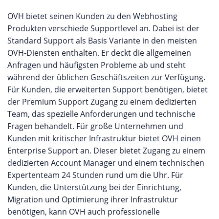
09:00 bis 22:00 Uhr telefonisch zu erreichen.
OVH bietet seinen Kunden zu den Webhosting
Selbstverständlich können Kunden auch das
Produkten verschiede Supportlevel an. Dabei ist der
interne Ticketsystem nutzen und erhalten
Standard Support als Basis Variante in den meisten
üblicherweise binnen weniger Minuten eine
OVH-Diensten enthalten. Er deckt die allgemeinen
Antwort. Zusätzlich stellt Alphahosting auf ihrer
Anfragen und häufigsten Probleme ab und steht
Webseite ein umfangreiches FAQ zu sämtlichen
während der üblichen Geschäftszeiten zur Verfügung.
relevanten Bereichen, sowie ein moderiertes
Für Kunden, die erweiterten Support benötigen, bietet
Kundenforum zur Verfügung. Sie können auf
der Premium Support Zugang zu einem dedizierten
unserer Webseite eine eigene Bewertung für
Team, das spezielle Anforderungen und technische
Alfahosting GmbH abgeben oder die Erfahrungen
Fragen behandelt. Für große Unternehmen und
anderer Kunden des Anbieters durchlesen.
Kunden mit kritischer Infrastruktur bietet OVH einen
Enterprise Support an. Dieser bietet Zugang zu einem
dedizierten Account Manager und einem technischen
Expertenteam 24 Stunden rund um die Uhr. Für
Kunden, die Unterstützung bei der Einrichtung,
Migration und Optimierung ihrer Infrastruktur
benötigen, kann OVH auch professionelle