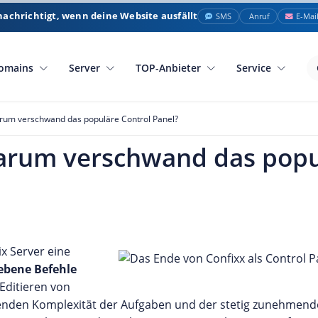
nachrichtigt, wenn deine Website ausfällt
SMS
Anruf
E-Mai
omains
Server
TOP-Anbieter
Service
arum verschwand das populäre Control Panel?
Warum verschwand das popu
x Server eine
ebene Befehle
Editieren von
hsenden Komplexität der Aufgaben und der stetig zunehmend