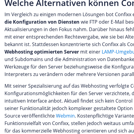
Welche Alternativen können Con
Im Vergleich zu einigen modernen Lösungen bot Confixx 
die Konfiguration von Diensten
wie FTP oder E-Mail bes
Aktualisierungen in den Fokus nahm. Darüber hinaus feh
mit einer entsprechenden Rechtevergabe, wie sie bei Al
bekannt ist. Stattdessen konzentrierte sich Confixx als 
Webhosting optimierten Server
mit einer
LAMP-Umgeb
und Subdomains und die Administration von Datenbanke
Werkzeuge für den Server beziehungsweise die Konfigurat
Interpreters zu verändern oder mehrere Versionen paral
Mit seiner Spezialisierung auf das Webhosting verfolgte 
Konfigurationsmöglichkeiten für den Server verzichtete, 
intuitiven Interface anbot. Aktuell findet sich kein Contro
seiner Funktionalität jedoch komplexer gestaltete Option 
Source veröffentlichte
Webmin
. Kostenpflichtige Variant
Funktionsvielfalt von Confixx, stellen jedoch weitaus um
für das kommerzielle Webhosting orientieren und sich auc