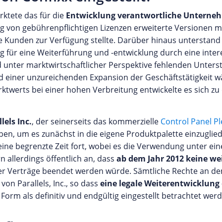
ktete das für die
Entwicklung verantwortliche Unterne
ng von gebührenpflichtigen Lizenzen erweiterte Versionen m
e Kunden zur Verfügung stellte. Darüber hinaus unterstand
ng für eine Weiterführung und -entwicklung durch eine inte
d unter marktwirtschaftlicher Perspektive fehlenden Unters
nd einer unzureichenden Expansion der Geschäftstätigkeit
ktwerts bei einer hohen Verbreitung entwickelte es sich z
els Inc.
, der seinerseits das kommerzielle
Control Panel Pl
en, um es zunächst in die eigene Produktpalette einzugli
eine begrenzte Zeit fort, wobei es die Verwendung unter eine
 allerdings öffentlich an, dass
ab dem Jahr 2012 keine we
iger Verträge beendet werden würde. Sämtliche Rechte an
on Parallels, Inc., so dass
eine legale Weiterentwicklung 
Form als definitiv und endgültig eingestellt betrachtet wer