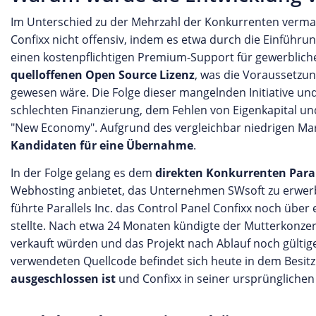
Im Unterschied zu der Mehrzahl der Konkurrenten vermar
Confixx nicht offensiv, indem es etwa durch die Einführu
einen kostenpflichtigen Premium-Support für gewerblich
quelloffenen Open Source Lizenz
, was die Voraussetzu
gewesen wäre. Die Folge dieser mangelnden Initiative un
schlechten Finanzierung, dem Fehlen von Eigenkapital u
"New Economy". Aufgrund des vergleichbar niedrigen Mar
Kandidaten für eine Übernahme
.
In der Folge gelang es dem
direkten Konkurrenten Parall
Webhosting anbietet, das Unternehmen SWsoft zu erwerb
führte Parallels Inc. das Control Panel Confixx noch über 
stellte. Nach etwa 24 Monaten kündigte der Mutterkonzern
verkauft würden und das Projekt nach Ablauf noch gült
verwendeten Quellcode befindet sich heute in dem Besitz v
ausgeschlossen ist
und Confixx in seiner ursprünglichen 