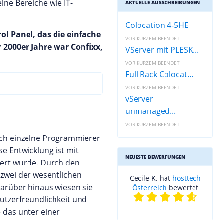
lne Bereiche wie IT-
AKTUELLE AUSSCHREIBUNGEN
Colocation 4-5HE
l Panel, das die einfache
VOR KURZEM BEENDET
r 2000er Jahre war Confixx,
VServer mit PLESK...
VOR KURZEM BEENDET
Full Rack Colocat...
VOR KURZEM BEENDET
vServer
unmanaged...
VOR KURZEM BEENDET
lich einzelne Programmierer
e Entwicklung ist mit
NEUESTE BEWERTUNGEN
iiert wurde. Durch den
 zwei der wesentlichen
Cecile K. hat
hosttech
Darüber hinaus wiesen sie
Österreich
bewertet
utzerfreundlichkeit und
 das unter einer