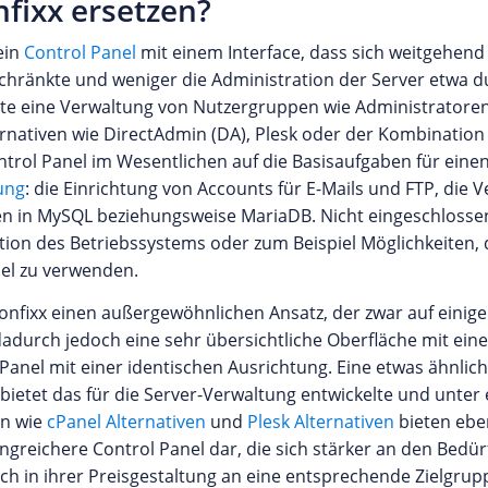
fixx ersetzen?
ein
Control Panel
mit einem Interface, dass sich weitgehend
chränkte und weniger die Administration der Server etwa d
lte eine Verwaltung von Nutzergruppen wie Administratore
ternativen wie DirectAdmin (DA), Plesk oder der Kombinati
Control Panel im Wesentlichen auf die Basisaufgaben für ein
ung
: die Einrichtung von Accounts für E-Mails und FTP, die
n in MySQL beziehungsweise MariaDB. Nicht eingeschlosse
ion des Betriebssystems oder zum Beispiel Möglichkeiten, 
lel zu verwenden.
Confixx einen außergewöhnlichen Ansatz, der zwar auf einige
dadurch jedoch eine sehr übersichtliche Oberfläche mit eine
l Panel mit einer identischen Ausrichtung. Eine etwas ähnlich
bietet das für die Server-Verwaltung entwickelte und unter
en wie
cPanel Alternativen
und
Plesk Alternativen
bieten ebe
fangreichere Control Panel dar, die sich stärker an den Be
h in ihrer Preisgestaltung an eine entsprechende Zielgrupp