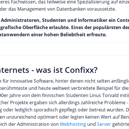
es Fachwissen, das teilweise eine Spezialisierung auf einze
 oder das Management von Datenbanken voraussetzte.
ministratoren, Studenten und Informatiker ein Contro
grafische Oberfläche erlaubte. Eines der populärsten de
atanwendern einer hohen Beliebtheit erfreute.
ernets - was ist Confixx?
für innovative Software, hinter denen nicht selten anfäng
erühmteste und heute weltweit verbreitete Beispiel für dies
90er Jahre von dem finnischen Studenten Linus Torvald init
cher Projekte ergaben sich allerdings zahlreiche Probleme -
g oder lediglich sporadisch gepflegt oder betreut wurden. 
en unzureichend optimiert oder legten keinen Wert auf Ben
eich der Administration von
Webhosting
und
Server
gehörte