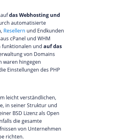
 auf
das Webhosting und
urch automatisierte
n,
Resellern
und Endkunden
on aus cPanel und WHM
en funktionalen und
auf das
 Verwaltung von Domains
n waren hingegen
die Einstellungen des PHP
m leicht verständlichen,
e, in seiner Struktur und
 einer BSD Lizenz als Open
nfalls die gesamte
dürfnissen von Unternehmen
e richten.