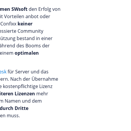
hmen SWsoft
den Erfolg von
it Vorteilen anbot oder
 Confixx
keiner
ressierte Community
tützung bestand in einer
 während des Booms der
u einem
optimalen
esk
für Server und das
edern. Nach der Übernahme
 kostenpflichtige Lizenz
iteren Lizenzen
mehr
 dem Namen und dem
durch Dritte
den muss.