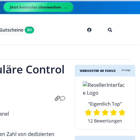
Jetzt kostenlos überwachen
l
Gutscheine
84
läre Control
Anzeige
WEBHOSTER IM FOKUS
"Eigentlich Top"
12 Bewertungen
en Zahl von dedizierten