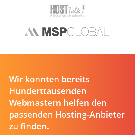
Wir konnten bereits
Hunderttausenden
Webmastern helfen den
passenden Hosting-Anbieter
zu finden.