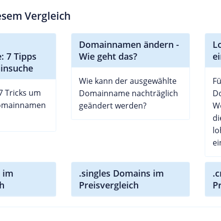
iesem Vergleich
Domainnamen ändern -
L
 7 Tipps
Wie geht das?
e
ainsuche
Wie kann der ausgewählte
F
 7 Tricks um
Domainname nachträglich
D
Domainnamen
geändert werden?
We
di
lo
ei
 im
.singles Domains im
.
ch
Preisvergleich
P