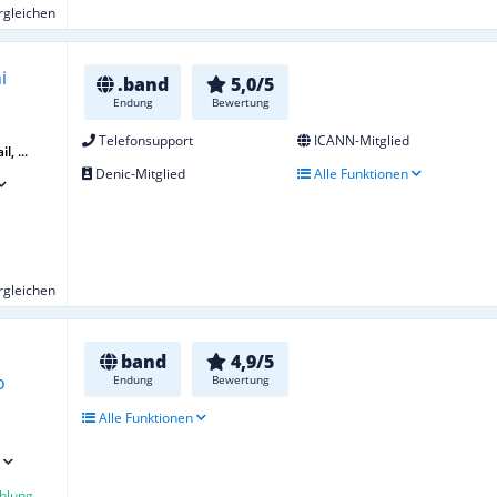
ergleichen
.band
5,0/5
Endung
Bewertung
Telefonsupport
ICANN-Mitglied
, ...
Denic-Mitglied
Alle Funktionen
ergleichen
band
4,9/5
Endung
Bewertung
Alle Funktionen
hlung