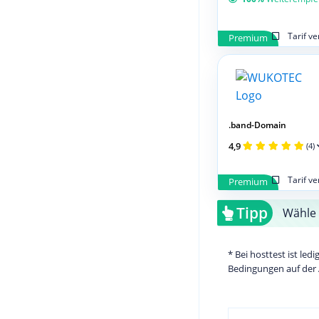
Tarif v
Premium
.band-Domain
4,9
(4)
Tarif v
Premium
Tipp
Wähle 
* Bei hosttest ist le
Bedingungen auf der 