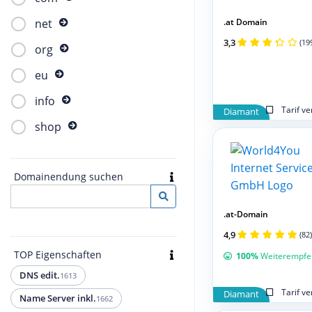
.at Domain
net
3,3
(19
org
eu
info
Tarif v
Diamant
shop
Domainendung suchen
.at-Domain
4,9
(82)
TOP Eigenschaften
100%
Weiterempfe
DNS edit.
1613
Tarif v
Diamant
Name Server inkl.
1662