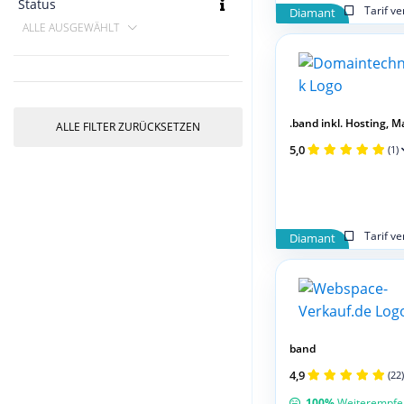
Status
Tarif v
Diamant
ALLE AUSGEWÄHLT
.band inkl. Hosting, Mail
ALLE FILTER ZURÜCKSETZEN
5,0
(1)
Tarif v
Diamant
band
4,9
(22)
100%
Weiterempfe