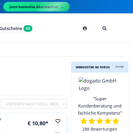
Jetzt kostenlos überwachen
l
Gutscheine
84
Anzeige
WEBHOSTER IM FOKUS
"Super
SORTIEREN NACH STATUS, PREIS
Kundenberatung und
fachliche Kompetenz"
e
€ 10,80*
288 Bewertungen
jährl.