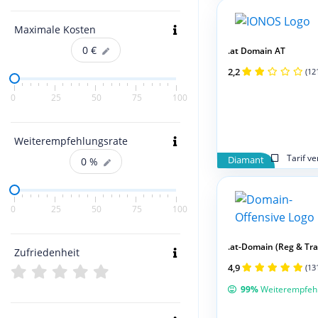
Maximale Kosten
0
€
.at Domain AT
2,2
(12
0
25
50
75
100
Weiterempfehlungsrate
Tarif v
Diamant
0
%
0
25
50
75
100
.at-Domain (Reg & Tran
Zufriedenheit
4,9
(13
99%
Weiterempfeh