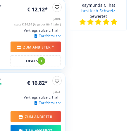
Raymunda C. hat
e
€ 12,12*
hosttech Schweiz
bewertet
jährl.
statt € 24,24 (Angebot für 1 Jahr )
Vertragslaufzeit: 1 Jahr
Tarifdetails
*
ZUM ANBIETER
DEALS
1
e
€ 16,82*
jährl.
Vertragslaufzeit: 1 Jahr
Tarifdetails
ZUM ANBIETER
ZUM ANGEBOT