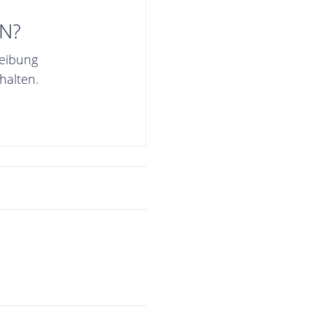
N?
reibung
halten.