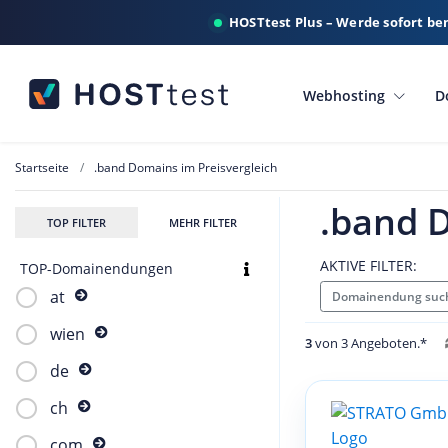
HOSTtest Plus – Werde sofort be
Webhosting
D
Startseite
.band Domains im Preisvergleich
.band 
TOP FILTER
MEHR FILTER
AKTIVE FILTER:
TOP-Domainendungen
at
Domainendung suc
wien
3
von 3 Angeboten.*
de
ch
com