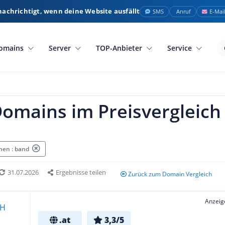
nachrichtigt, wenn deine Website ausfällt
SMS
Anruf
E-Mai
omains
Server
TOP-Anbieter
Service
Domains im Preisvergleich
hen : band
31.07.2026
Ergebnisse teilen
Zurück zum Domain Vergleich
Anzeig
.at
3,3/5