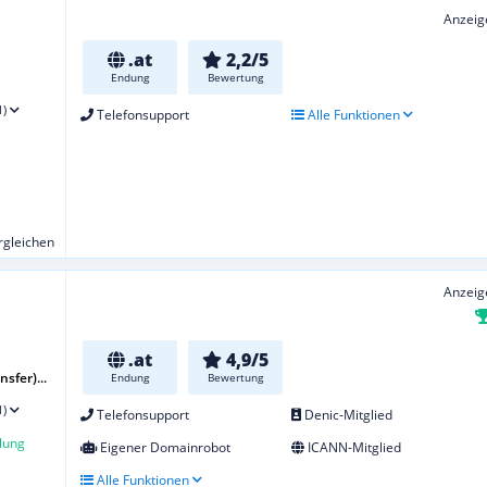
Anzeig
.at
2,2/5
Endung
Bewertung
1)
Telefonsupport
Alle Funktionen
ergleichen
Anzeig
.at
4,9/5
sfer)...
Endung
Bewertung
1)
Telefonsupport
Denic-Mitglied
lung
Eigener Domainrobot
ICANN-Mitglied
Alle Funktionen