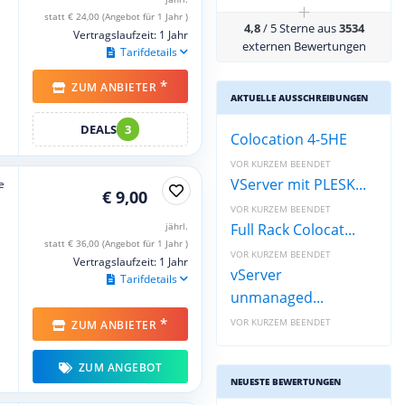
+
statt € 24,00 (Angebot für 1 Jahr )
4,8
/ 5 Sterne aus
3534
Vertragslaufzeit: 1 Jahr
externen Bewertungen
Tarifdetails
*
ZUM ANBIETER
AKTUELLE AUSSCHREIBUNGEN
DEALS
3
Colocation 4-5HE
VOR KURZEM BEENDET
VServer mit PLESK...
e
€ 9,00
VOR KURZEM BEENDET
jährl.
Full Rack Colocat...
statt € 36,00 (Angebot für 1 Jahr )
VOR KURZEM BEENDET
Vertragslaufzeit: 1 Jahr
vServer
Tarifdetails
unmanaged...
*
VOR KURZEM BEENDET
ZUM ANBIETER
ZUM ANGEBOT
NEUESTE BEWERTUNGEN