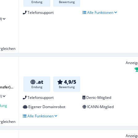
Endung
Bewertung
Telefonsupport
Alle Funktionen
9)
ergleichen
Anzeig
.at
4,9/5
sfer)...
Endung
Bewertung
1)
Telefonsupport
Denic-Mitglied
lung
Eigener Domainrobot
ICANN-Mitglied
Alle Funktionen
ergleichen
Anzeig