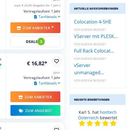
statt € 24,00 (Angebot für 1 Jahr )
AKTUELLE AUSSCHREIBUNGEN
Vertragslaufzeit: 1 Jahr
Tarifdetails
Colocation 4-5HE
*
ZUM ANBIETER
VOR KURZEM BEENDET
VServer mit PLESK...
DEALS
3
VOR KURZEM BEENDET
Full Rack Colocat...
e
VOR KURZEM BEENDET
€ 16,82*
vServer
unmanaged...
jährl.
Vertragslaufzeit: 1 Jahr
VOR KURZEM BEENDET
Tarifdetails
ZUM ANBIETER
NEUESTE BEWERTUNGEN
ZUM ANGEBOT
Karl S. hat
hosttech
Österreich
bewertet
e