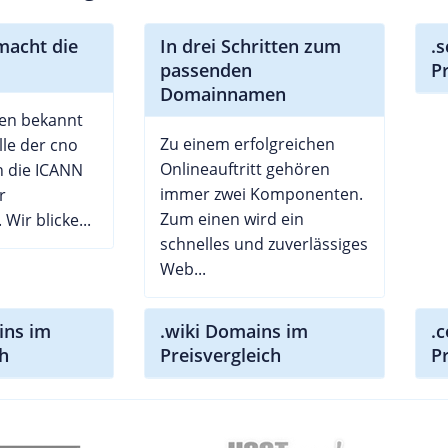
macht die
In drei Schritten zum
.
passenden
P
Domainnamen
len bekannt
Zu einem erfolgreichen
lle der cno
Onlineauftritt gehören
 die ICANN
immer zwei Komponenten.
r
Zum einen wird ein
Wir blicke...
schnelles und zuverlässiges
Web...
ins im
.wiki Domains im
.
ch
Preisvergleich
P