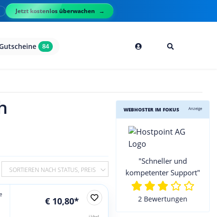
Jetzt kostenlos überwachen
l
Gutscheine
84
h
Anzeige
WEBHOSTER IM FOKUS
"Schneller und
SORTIEREN NACH STATUS, PREIS
kompetenter Support"
e
2 Bewertungen
€ 10,80*
jährl.