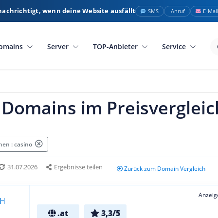
nachrichtigt, wenn deine Website ausfällt
SMS
Anruf
E-Mai
omains
Server
TOP-Anbieter
Service
 Domains im Preisvergleic
en : casino
31.07.2026
Ergebnisse teilen
Zurück zum Domain Vergleich
Anzeig
.at
3,3/5