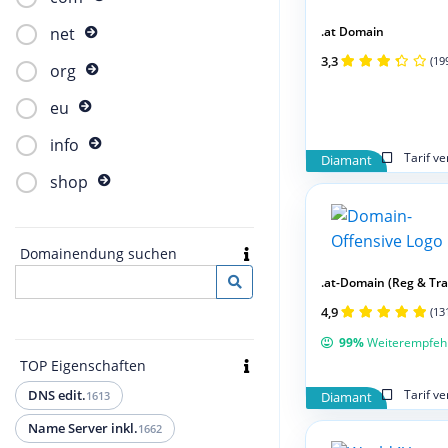
.at Domain
net
3,3
(19
org
eu
info
Tarif v
Diamant
shop
Domainendung suchen
.at-Domain (Reg & Tran
4,9
(13
99%
Weiterempfeh
TOP Eigenschaften
Tarif v
DNS edit.
1613
Diamant
Name Server inkl.
1662