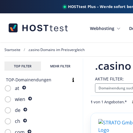
HOSTtest Plus – Werde sofort be
Webhosting
D
Startseite
.casino Domains im Preisvergleich
.casino
TOP FILTER
MEHR FILTER
AKTIVE FILTER:
TOP-Domainendungen
at
Domainendung such
wien
1
von 1 Angeboten.*
de
ch
com