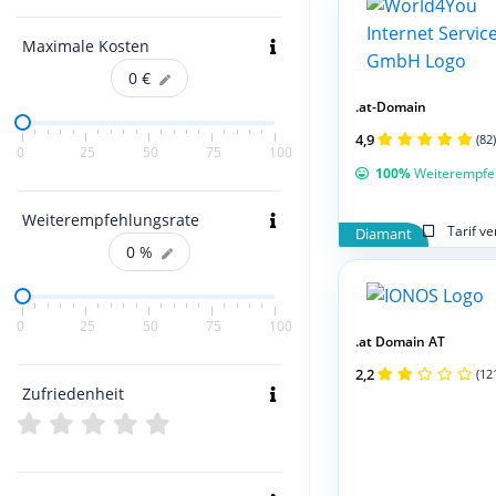
Maximale Kosten
0
€
.at-Domain
4,9
(82)
0
25
50
75
100
100%
Weiterempfe
Weiterempfehlungsrate
Tarif v
Diamant
0
%
0
25
50
75
100
.at Domain AT
2,2
(12
Zufriedenheit