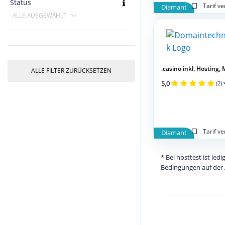
Status
Tarif v
Diamant
ALLE AUSGEWÄHLT
.casino inkl. Hosting, M
ALLE FILTER ZURÜCKSETZEN
5,0
(2)
Tarif v
Diamant
* Bei hosttest ist le
Bedingungen auf der 