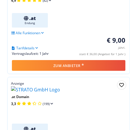
4,9
(82)
.at
Endung
Alle Funktionen
€ 9,00
Tarifdetails
jährl.
Vertragslaufzeit: 1 Jahr
statt € 36,00 (Angebot für 1 Jahr )
*
ZUM ANBIETER
Anzeige
.at Domain
3,3
(199)
.at