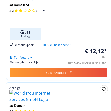
.at Domain AT
2,2
(121)
.at
Endung
Telefonsupport
Alle Funktionen
€ 12,12*
Tarifdetails
jährl.
Vertragslaufzeit: 1 Jahr
statt € 24,24 (Angebot für 1 Jahr )
*
ZUM ANBIETER
Anzeige
.at-Domain