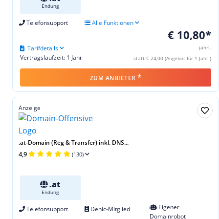
Endung
Telefonsupport
Alle Funktionen
€ 10,80*
Tarifdetails
jährl.
Vertragslaufzeit: 1 Jahr
statt € 24,00 (Angebot für 1 Jahr )
*
ZUM ANBIETER
Anzeige
.at-Domain (Reg & Transfer) inkl. DNS...
4,9
(130)
.at
Endung
Eigener
Telefonsupport
Denic-Mitglied
Domainrobot