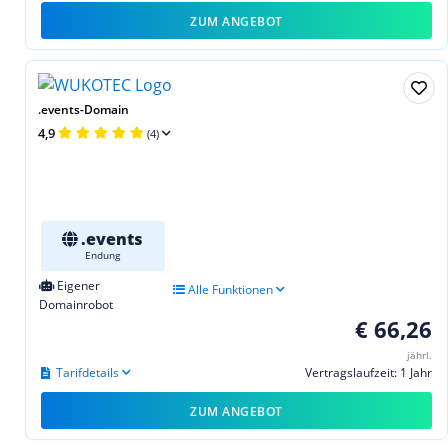
ZUM ANGEBOT
.events-Domain
4,9
(4)
.events
Endung
Eigener
Alle Funktionen
Domainrobot
€ 66,26
jährl.
Tarifdetails
Vertragslaufzeit: 1 Jahr
ZUM ANGEBOT