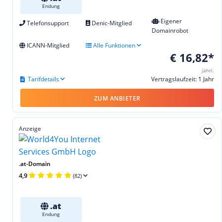
Endung
Eigener
Telefonsupport
Denic-Mitglied
Domainrobot
ICANN-Mitglied
Alle Funktionen
€ 16,82*
jährl.
Tarifdetails
Vertragslaufzeit: 1 Jahr
ZUM ANBIETER
Anzeige
.at-Domain
4,9
(82)
.at
Endung