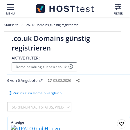
MENÜ
FILTER
Startseite
.co.uk Domains günstig registrieren
.co.uk Domains günstig
registrieren
AKTIVE FILTER:
Domainendung suchen : co.uk
6
von 6 Angeboten.*
03.08.2026
Zurück zum Domain Vergleich
SORTIEREN NACH STATUS, PREIS
Anzeige