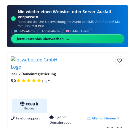
Nie wieder einen Website- oder Server-Ausfall
verpassen.
Rund-um-die-Uhr-Überwachung mit Alarm per SMS, Anruf oder E‑Mail
mit HOSTtest Plus.
SMS‑Alarm
Anruf‑Alarm
E‑Mail‑Alarm
Jetzt kostenlos überwachen
.co.uk Domainregistrierung
5,0
(12)
co.uk
Endung
Eigener
Telefonsupport
Alle Funktionen
Domainrobot