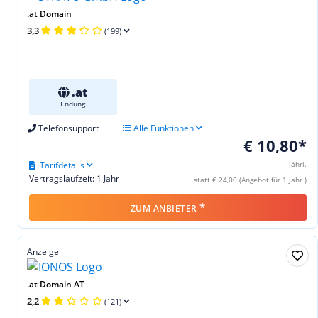
.at Domain
3,3
(199)
.at
Endung
Telefonsupport
Alle Funktionen
€ 10,80*
Tarifdetails
jährl.
Vertragslaufzeit: 1 Jahr
statt € 24,00 (Angebot für 1 Jahr )
*
ZUM ANBIETER
Anzeige
.at Domain AT
2,2
(121)