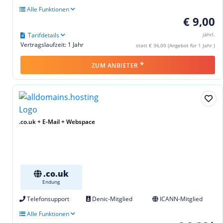
Alle Funktionen
€ 9,00
Tarifdetails
jährl.
Vertragslaufzeit: 1 Jahr
statt € 36,00 (Angebot für 1 Jahr )
*
ZUM ANBIETER
.co.uk + E-Mail + Webspace
.co.uk
Endung
Telefonsupport
Denic-Mitglied
ICANN-Mitglied
Alle Funktionen