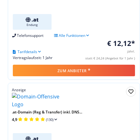
.at
Endung
Telefonsupport
Alle Funktionen
€ 12,12*
Tarifdetails
jährl.
Vertragslaufzeit: 1 Jahr
statt € 24,24 (Angebot für 1 Jahr )
*
ZUM ANBIETER
Anzeige
.at-Domain (Reg & Transfer) inkl. DNS...
4,9
(130)
.at