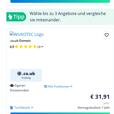
Wähle bis zu 3 Angebote und vergleiche
Tipp
sie miteinander.
.co.uk-Domain
4,9
(4)
.co.uk
Endung
Eigener
Alle Funktionen
Domainrobot
€ 31,91
jährl.
Tarifdetails
Vertragslaufzeit: 1 Jahr