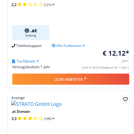
2,2
(121)
.at
Endung
Telefonsupport
Alle Funktionen
€ 12,12*
Tarifdetails
jährl.
Vertragslaufzeit: 1 Jahr
statt € 24,24 (Angebot für 1 Jahr )
*
ZUM ANBIETER
Anzeige
.at Domain
3,3
(199)