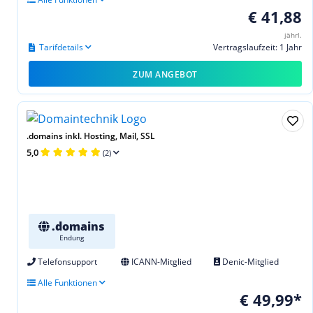
€ 41,88
jährl.
Tarifdetails
Vertragslaufzeit: 1 Jahr
ZUM ANGEBOT
.domains inkl. Hosting, Mail, SSL
5,0
(2)
.domains
Endung
Telefonsupport
ICANN-Mitglied
Denic-Mitglied
Alle Funktionen
€ 49,99*