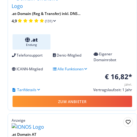
.at-Domain (Reg & Transfer) inkl. DNS...
4,9
(131)
.at
Endung
Eigener
Telefonsupport
Denic-Mitglied
Domainrobot
ICANN-Mitglied
Alle Funktionen
€ 16,82*
jährl.
Tarifdetails
Vertragslaufzeit: 1 Jahr
ZUM ANBIETER
Anzeige
.at Domain AT