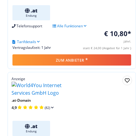
.at
Endung
Telefonsupport
Alle Funktionen
€ 10,80*
Tarifdetails
jährl.
Vertragslaufzeit: 1 Jahr
statt € 24,00 (Angebot für 1 Jahr )
*
ZUM ANBIETER
Anzeige
.at-Domain
4,9
(82)
.at
Endung