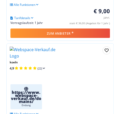
Alle Funktionen
€ 9,00
Tarifdetails
jährl.
Vertragslaufzeit: 1 Jahr
statt € 36,00 (Angebot für 1 Jahr )
*
ZUM ANBIETER
koeln
4,9
(22)
https://www.
webspace-
verkauf.de/do
mains/
Endung
Alle Funktionen