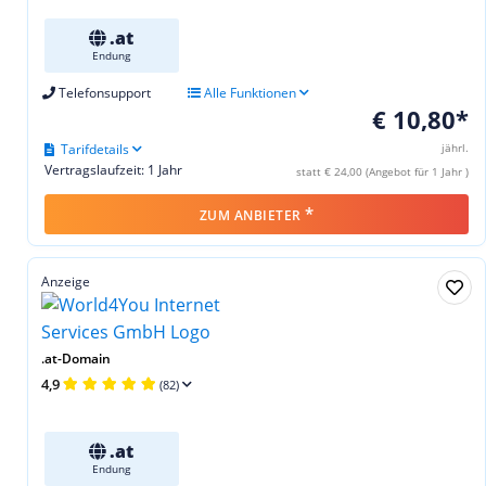
.at
Endung
Telefonsupport
Alle Funktionen
€ 10,80*
Tarifdetails
jährl.
Vertragslaufzeit: 1 Jahr
statt € 24,00 (Angebot für 1 Jahr )
*
ZUM ANBIETER
Anzeige
.at-Domain
4,9
(82)
.at
Endung