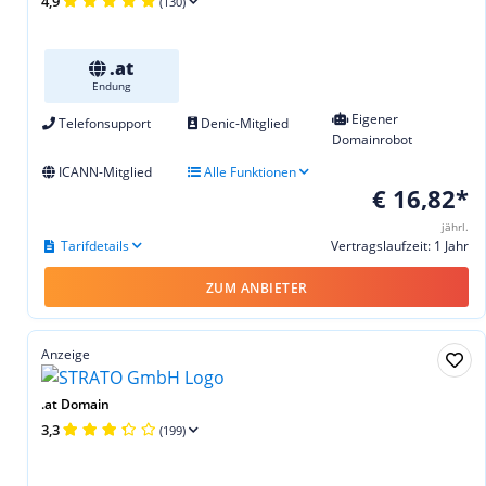
4,9
(130)
.at
Endung
Eigener
Telefonsupport
Denic-Mitglied
Domainrobot
ICANN-Mitglied
Alle Funktionen
€ 16,82*
jährl.
Tarifdetails
Vertragslaufzeit: 1 Jahr
ZUM ANBIETER
Anzeige
.at Domain
3,3
(199)