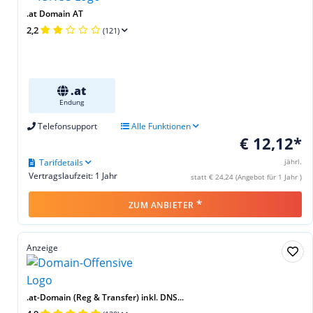
.at Domain AT
2,2
(121)
.at
Endung
Telefonsupport
Alle Funktionen
€ 12,12*
Tarifdetails
jährl.
Vertragslaufzeit: 1 Jahr
statt € 24,24 (Angebot für 1 Jahr )
*
ZUM ANBIETER
Anzeige
.at-Domain (Reg & Transfer) inkl. DNS...