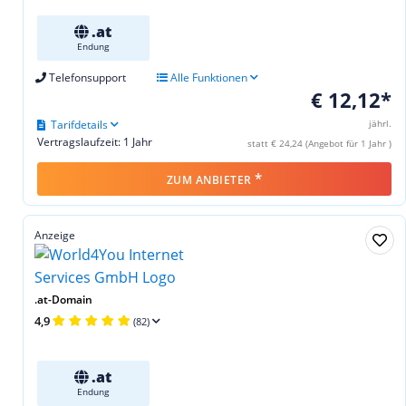
.at
Endung
Telefonsupport
Alle Funktionen
€ 12,12*
Tarifdetails
jährl.
Vertragslaufzeit: 1 Jahr
statt € 24,24 (Angebot für 1 Jahr )
*
ZUM ANBIETER
Anzeige
.at-Domain
4,9
(82)
.at
Endung