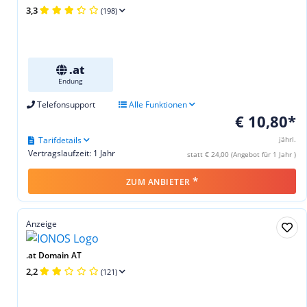
3,3
(198)
.at
Endung
Telefonsupport
Alle Funktionen
€ 10,80*
Tarifdetails
jährl.
Vertragslaufzeit: 1 Jahr
statt € 24,00 (Angebot für 1 Jahr )
*
ZUM ANBIETER
Anzeige
.at Domain AT
2,2
(121)