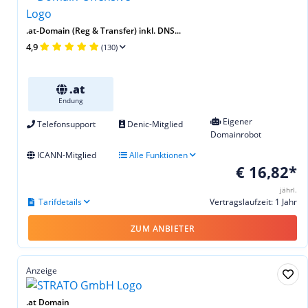
.at-Domain (Reg & Transfer) inkl. DNS...
4,9
(130)
.at
Endung
Eigener
Telefonsupport
Denic-Mitglied
Domainrobot
ICANN-Mitglied
Alle Funktionen
€ 16,82*
jährl.
Tarifdetails
Vertragslaufzeit: 1 Jahr
ZUM ANBIETER
Anzeige
.at Domain