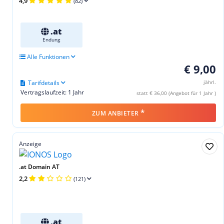
4,9
(82)
.at
Endung
Alle Funktionen
€ 9,00
Tarifdetails
jährl.
Vertragslaufzeit: 1 Jahr
statt € 36,00 (Angebot für 1 Jahr )
*
ZUM ANBIETER
Anzeige
.at Domain AT
2,2
(121)
.at