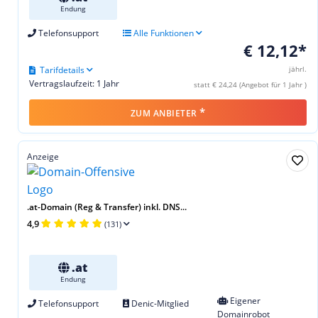
Endung
Telefonsupport
Alle Funktionen
€ 12,12*
Tarifdetails
jährl.
Vertragslaufzeit: 1 Jahr
statt € 24,24 (Angebot für 1 Jahr )
*
ZUM ANBIETER
Anzeige
.at-Domain (Reg & Transfer) inkl. DNS...
4,9
(131)
.at
Endung
Eigener
Telefonsupport
Denic-Mitglied
Domainrobot