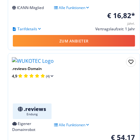
ICANN-Mitglied
Alle Funktionen
€ 16,82*
jährl.
Tarifdetails
Vertragslaufzeit: 1 Jahr
ZUM ANBIETER
.reviews-Domain
4,9
(4)
.reviews
Endung
Eigener
Alle Funktionen
Domainrobot
€ 54,17