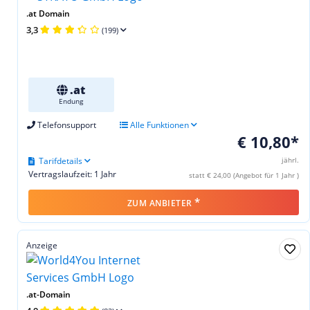
.at Domain
3,3
(199)
.at
Endung
Telefonsupport
Alle Funktionen
€ 10,80*
Tarifdetails
jährl.
Vertragslaufzeit: 1 Jahr
statt € 24,00 (Angebot für 1 Jahr )
*
ZUM ANBIETER
Anzeige
.at-Domain