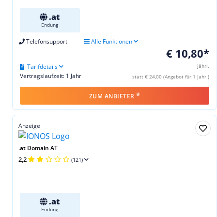
.at
Endung
Telefonsupport
Alle Funktionen
€ 10,80*
Tarifdetails
jährl.
Vertragslaufzeit: 1 Jahr
statt € 24,00 (Angebot für 1 Jahr )
*
ZUM ANBIETER
Anzeige
.at Domain AT
2,2
(121)
.at
Endung