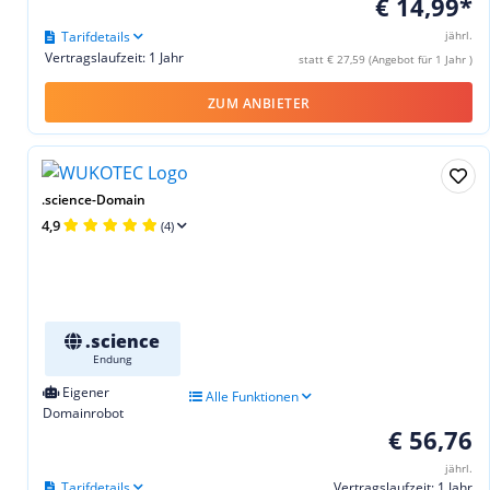
€ 14,99*
Tarifdetails
jährl.
Vertragslaufzeit: 1 Jahr
statt € 27,59 (Angebot für 1 Jahr )
ZUM ANBIETER
.science-Domain
4,9
(4)
.science
Endung
Eigener
Alle Funktionen
Domainrobot
€ 56,76
jährl.
Tarifdetails
Vertragslaufzeit: 1 Jahr