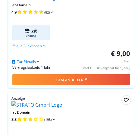
.at-Domain
4,9
(82)
.at
Endung
Alle Funktionen
€ 9,00
Tarifdetails
jährl.
Vertragslaufzeit: 1 Jahr
statt € 36,00 (Angebot für 1 Jahr )
*
ZUM ANBIETER
Anzeige
.at Domain
3,3
(198)