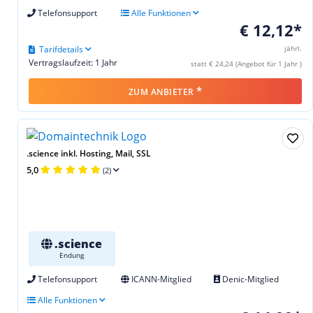
Telefonsupport
Alle Funktionen
€ 12,12*
Tarifdetails
jährl.
Vertragslaufzeit: 1 Jahr
statt € 24,24 (Angebot für 1 Jahr )
*
ZUM ANBIETER
.science inkl. Hosting, Mail, SSL
5,0
(2)
.science
Endung
Telefonsupport
ICANN-Mitglied
Denic-Mitglied
Alle Funktionen