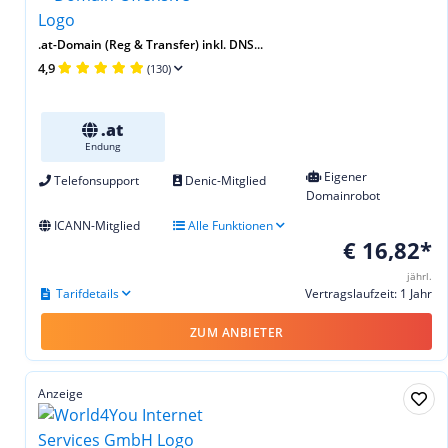
.at-Domain (Reg & Transfer) inkl. DNS...
4,9
(130)
.at
Endung
Eigener
Telefonsupport
Denic-Mitglied
Domainrobot
ICANN-Mitglied
Alle Funktionen
€ 16,82*
jährl.
Tarifdetails
Vertragslaufzeit: 1 Jahr
ZUM ANBIETER
Anzeige