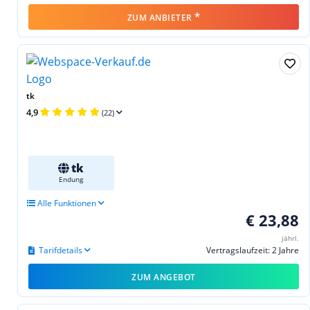
*
ZUM ANBIETER
tk
4,9
(22)
tk
Endung
Alle Funktionen
€ 23,88
jährl.
Tarifdetails
Vertragslaufzeit: 2 Jahre
ZUM ANGEBOT