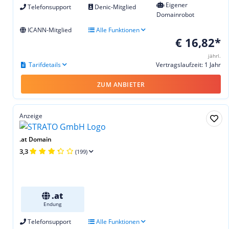
Eigener
Telefonsupport
Denic-Mitglied
Domainrobot
ICANN-Mitglied
Alle Funktionen
€ 16,82*
jährl.
Tarifdetails
Vertragslaufzeit: 1 Jahr
ZUM ANBIETER
Anzeige
.at Domain
3,3
(199)
.at
Endung
Telefonsupport
Alle Funktionen