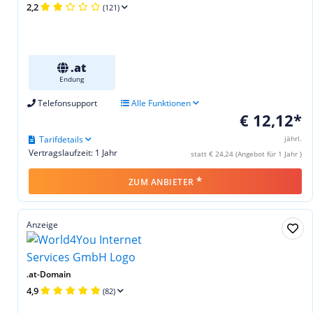
2,2
(121)
.at
Endung
Telefonsupport
Alle Funktionen
€ 12,12*
Tarifdetails
jährl.
Vertragslaufzeit: 1 Jahr
statt € 24,24 (Angebot für 1 Jahr )
*
ZUM ANBIETER
Anzeige
.at-Domain
4,9
(82)