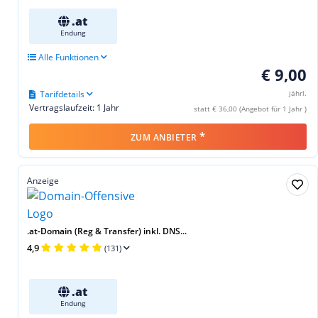
.at
Endung
Alle Funktionen
€ 9,00
Tarifdetails
jährl.
Vertragslaufzeit: 1 Jahr
statt € 36,00 (Angebot für 1 Jahr )
*
ZUM ANBIETER
Anzeige
.at-Domain (Reg & Transfer) inkl. DNS...
4,9
(131)
.at
Endung