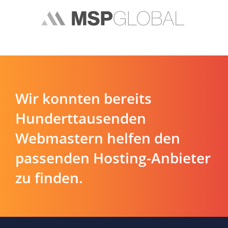
Wir konnten bereits
Hunderttausenden
Webmastern helfen den
passenden Hosting-Anbieter
zu finden.