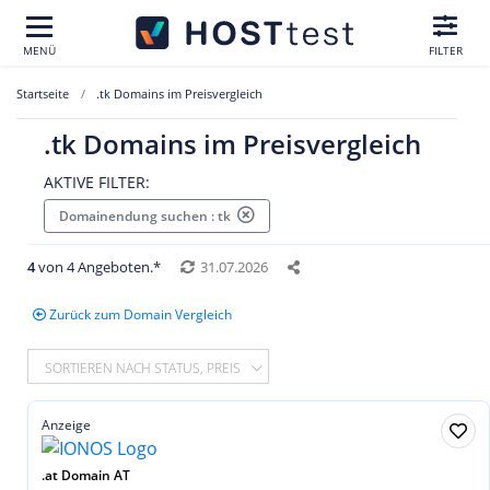
MENÜ
FILTER
Startseite
.tk Domains im Preisvergleich
.tk Domains im Preisvergleich
AKTIVE FILTER:
Domainendung suchen : tk
4
von 4 Angeboten.*
31.07.2026
Zurück zum Domain Vergleich
SORTIEREN NACH STATUS, PREIS
Anzeige
.at Domain AT