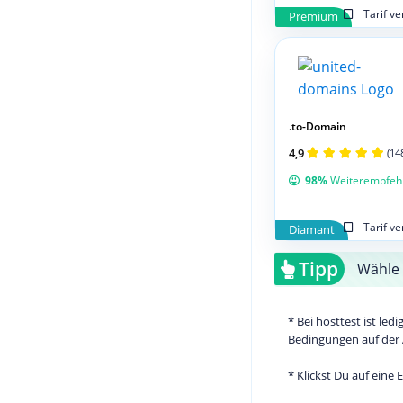
Tarif v
Premium
.to-Domain
4,9
(14
98%
Weiterempfeh
Tarif v
Diamant
Tipp
Wähle 
* Bei hosttest ist le
Bedingungen auf der 
* Klickst Du auf eine