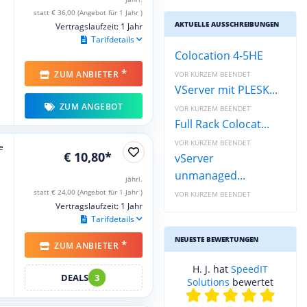
statt € 36,00 (Angebot für 1 Jahr )
AKTUELLE AUSSCHREIBUNGEN
Vertragslaufzeit: 1 Jahr
Tarifdetails
Colocation 4-5HE
*
ZUM ANBIETER
VOR KURZEM BEENDET
VServer mit PLESK...
ZUM ANGEBOT
VOR KURZEM BEENDET
Full Rack Colocat...
VOR KURZEM BEENDET
e
€ 10,80*
vServer
unmanaged...
jährl.
statt € 24,00 (Angebot für 1 Jahr )
VOR KURZEM BEENDET
Vertragslaufzeit: 1 Jahr
Tarifdetails
NEUESTE BEWERTUNGEN
*
ZUM ANBIETER
H. J. hat
SpeedIT
DEALS
3
Solutions
bewertet