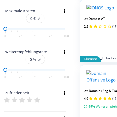
Maximale Kosten
0
€
.at Domain AT
2,2
(12
0
25
50
75
100
Weiterempfehlungsrate
Tarif v
Diamant
0
%
0
25
50
75
100
.at-Domain (Reg & Tran
Zufriedenheit
4,9
(13
99%
Weiterempfeh