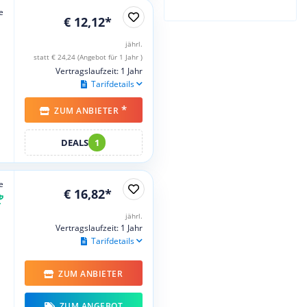
e
€ 12,12*
jährl.
statt € 24,24 (Angebot für 1 Jahr )
Vertragslaufzeit: 1 Jahr
Tarifdetails
*
ZUM ANBIETER
DEALS
1
e
€ 16,82*
jährl.
Vertragslaufzeit: 1 Jahr
Tarifdetails
ZUM ANBIETER
ZUM ANGEBOT