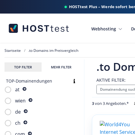
HOSTtest Plus – Werde sofort be
Webhosting
D
Startseite
.to Domains im Preisvergleich
.to Dom
TOP FILTER
MEHR FILTER
AKTIVE FILTER:
TOP-Domainendungen
at
Domainendung such
wien
3
von 3 Angeboten.*
de
ch
com