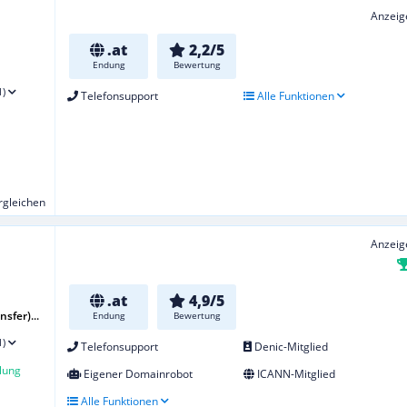
Anzeig
.at
2,2/5
Endung
Bewertung
1)
Telefonsupport
Alle Funktionen
ergleichen
Anzeig
.at
4,9/5
sfer)...
Endung
Bewertung
1)
Telefonsupport
Denic-Mitglied
lung
Eigener Domainrobot
ICANN-Mitglied
Alle Funktionen