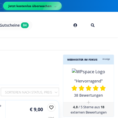
Jetzt kostenlos überwachen
l
Gutscheine
84
Anzeige
WEBHOSTER IM FOKUS
"Hervorragend"
SORTIEREN NACH STATUS, PREIS
38 Bewertungen
+
e
4,8
/ 5 Sterne aus
18
€ 9,00
externen Bewertungen
jährl.