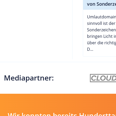
von Sonderz
Umlautdomain 
sinnvoll ist de
Sonderzeichen
bringen Licht 
über die richt
D...
Mediapartner:
Wir konnten bereits Hundertt