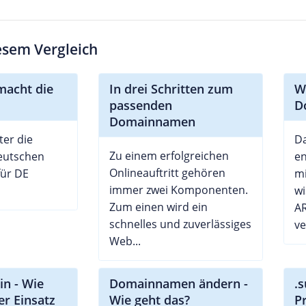
iesem Vergleich
macht die
In drei Schritten zum
W
passenden
D
Domainnamen
ter die
Da
Zu einem erfolgreichen
deutschen
e
Onlineauftritt gehören
für DE
mi
immer zwei Komponenten.
wi
Zum einen wird ein
AR
schnelles und zuverlässiges
ve
Web...
n - Wie
Domainnamen ändern -
.
der Einsatz
Wie geht das?
P