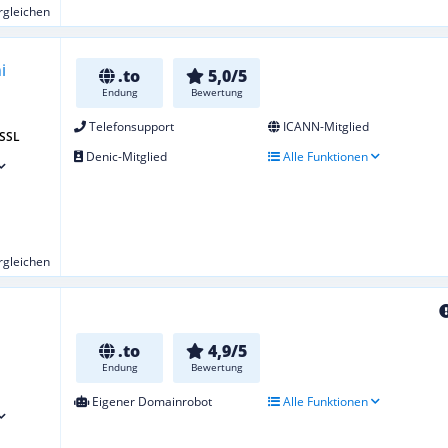
ergleichen
.to
5,0/5
Endung
Bewertung
Telefonsupport
ICANN-Mitglied
 SSL
Denic-Mitglied
Alle Funktionen
ergleichen
.to
4,9/5
Endung
Bewertung
Eigener Domainrobot
Alle Funktionen