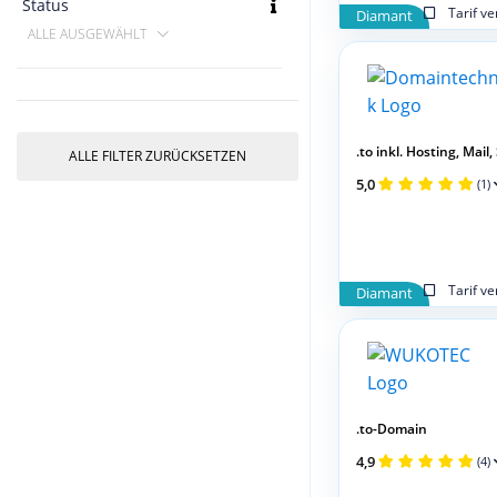
Status
Tarif v
Diamant
ALLE AUSGEWÄHLT
.to inkl. Hosting, Mail,
ALLE FILTER ZURÜCKSETZEN
5,0
(1)
Tarif v
Diamant
.to-Domain
4,9
(4)