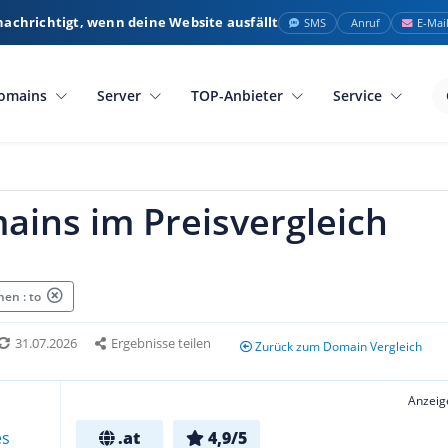
nachrichtigt, wenn deine Website ausfällt
SMS
Anruf
E-Mai
omains
Server
TOP-Anbieter
Service
ains im Preisvergleich
en : to
31.07.2026
Ergebnisse teilen
Zurück zum Domain Vergleich
Anzeig
.at
4,9/5