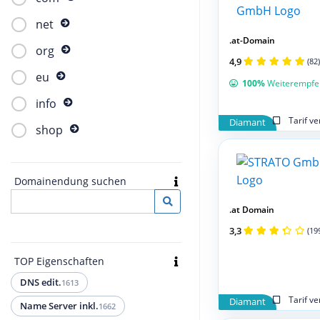
net
.at-Domain
org
4,9
(82)
eu
100%
Weiterempfe
info
Tarif v
Diamant
shop
Domainendung suchen
.at Domain
3,3
(19
TOP Eigenschaften
DNS edit.
1613
Tarif v
Diamant
Name Server inkl.
1662