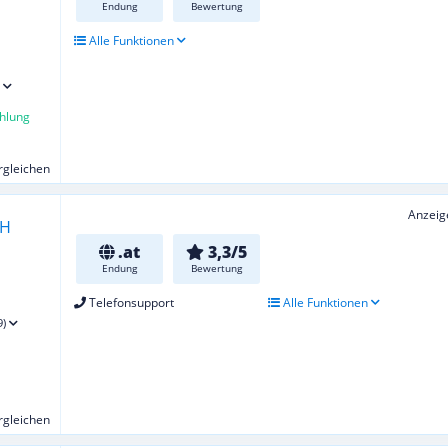
Endung
Bewertung
Alle Funktionen
hlung
ergleichen
Anzeig
.at
3,3/5
Endung
Bewertung
Telefonsupport
Alle Funktionen
9)
ergleichen