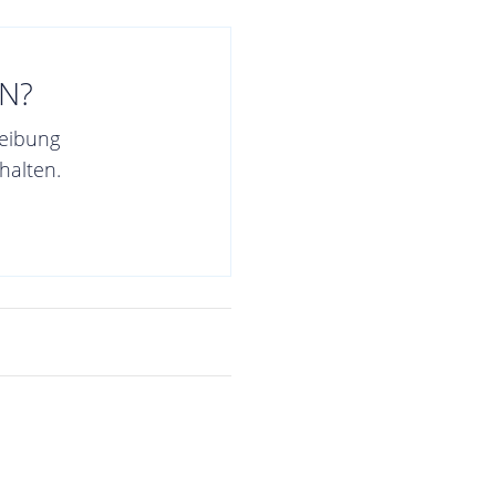
N?
reibung
halten.