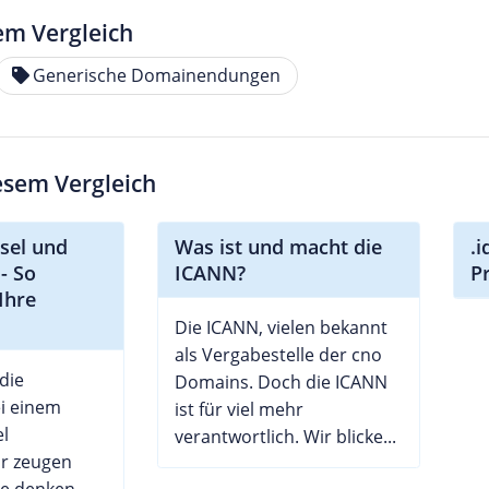
em Vergleich
Generische Domainendungen
iesem Vergleich
sel und
Was ist und macht die
.
- So
ICANN?
P
Ihre
Die ICANN, vielen bekannt
als Vergabestelle der cno
die
Domains. Doch die ICANN
ei einem
ist für viel mehr
l
verantwortlich. Wir blicke...
ir zeugen
ie denken