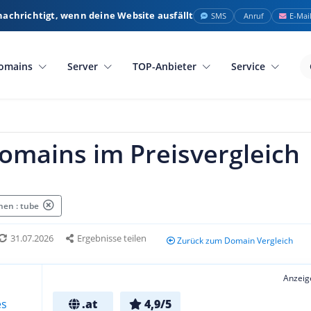
nachrichtigt, wenn deine Website ausfällt
SMS
Anruf
E-Mai
omains
Server
TOP-Anbieter
Service
omains im Preisvergleich
en : tube
31.07.2026
Ergebnisse teilen
Zurück zum Domain Vergleich
Anzeig
.at
4,9/5