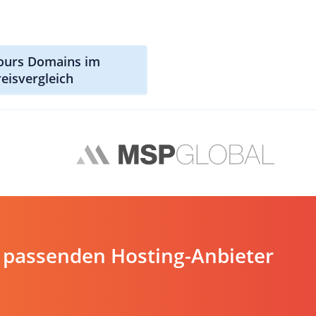
tours Domains im
reisvergleich
 passenden Hosting-Anbieter