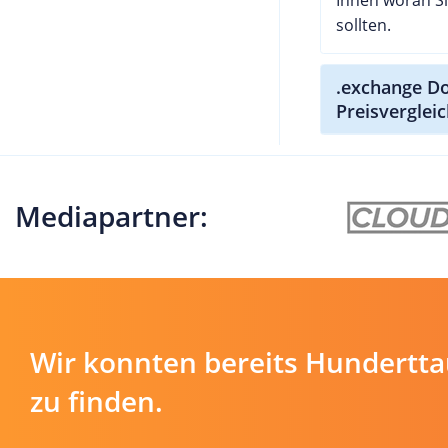
sollten.
.exchange D
Preisverglei
Mediapartner:
Wir konnten bereits Hundertt
zu finden.