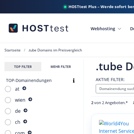
HOSTtest Plus – Werde sofort be
Webhosting
D
Startseite
.tube Domains im Preisvergleich
.tube D
TOP FILTER
MEHR FILTER
AKTIVE FILTER:
TOP-Domainendungen
at
Domainendung such
wien
2
von 2 Angeboten.*
de
ch
com