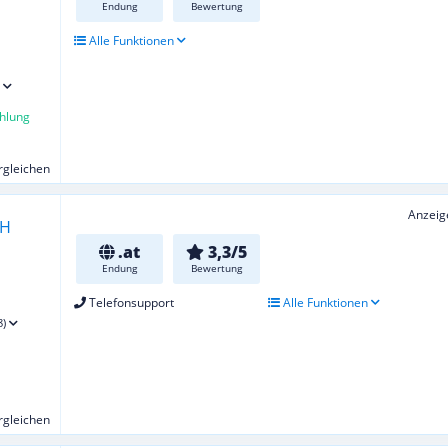
Endung
Bewertung
Alle Funktionen
hlung
ergleichen
Anzeig
.at
3,3/5
Endung
Bewertung
Telefonsupport
Alle Funktionen
8)
ergleichen