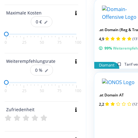
Maximale Kosten
0
€
.at-Domain (Reg & Tran
4,9
(13
0
25
50
75
100
99%
Weiterempfeh
Weiterempfehlungsrate
Tarif v
Diamant
0
%
0
25
50
75
100
.at Domain AT
2,2
(12
Zufriedenheit