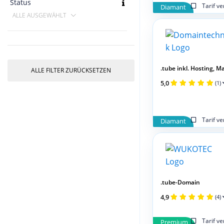
Status
Tarif v
Diamant
ALLE AUSGEWÄHLT
.tube inkl. Hosting, Mail
ALLE FILTER ZURÜCKSETZEN
5,0
(1)
Tarif v
Diamant
.tube-Domain
4,9
(4)
Tarif v
Premium