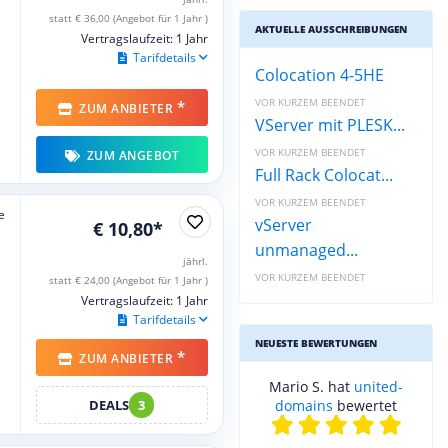
statt € 36,00 (Angebot für 1 Jahr )
AKTUELLE AUSSCHREIBUNGEN
Vertragslaufzeit: 1 Jahr
Tarifdetails
Colocation 4-5HE
VOR KURZEM BEENDET
*
ZUM ANBIETER
VServer mit PLESK...
VOR KURZEM BEENDET
ZUM ANGEBOT
Full Rack Colocat...
VOR KURZEM BEENDET
e
vServer
€ 10,80*
unmanaged...
jährl.
VOR KURZEM BEENDET
statt € 24,00 (Angebot für 1 Jahr )
Vertragslaufzeit: 1 Jahr
Tarifdetails
NEUESTE BEWERTUNGEN
*
ZUM ANBIETER
Mario S. hat
united-
DEALS
3
domains
bewertet