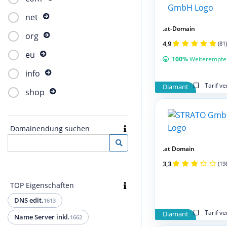
net
.at-Domain
org
4,9
(81)
eu
100%
Weiterempfe
info
Tarif v
Diamant
shop
Domainendung suchen
.at Domain
3,3
(19
TOP Eigenschaften
DNS edit.
1613
Tarif v
Diamant
Name Server inkl.
1662