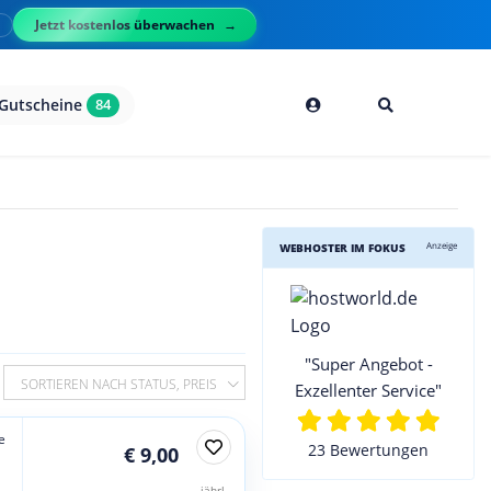
Jetzt kostenlos überwachen
l
Gutscheine
84
Anzeige
WEBHOSTER IM FOKUS
"Super Angebot -
SORTIEREN NACH STATUS, PREIS
Exzellenter Service"
e
23 Bewertungen
€ 9,00
jährl.