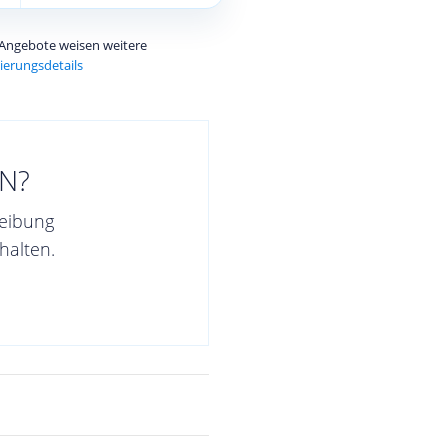
e Angebote weisen weitere
ierungsdetails
N?
reibung
halten.