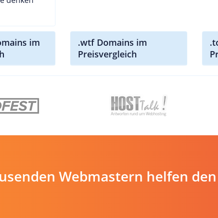
omains im
.wtf Domains im
.
ch
Preisvergleich
P
ausenden Webmastern helfen den