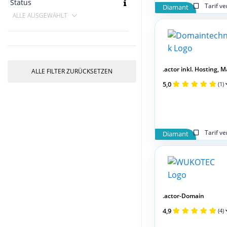
Status
Tarif v
Diamant
ALLE AUSGEWÄHLT
.actor inkl. Hosting, Mai
ALLE FILTER ZURÜCKSETZEN
5,0
(1)
Tarif v
Diamant
.actor-Domain
4,9
(4)