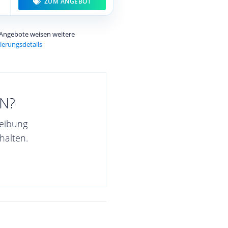
ZUM ANGEBOT
e Angebote weisen weitere
ierungsdetails
N?
reibung
halten.