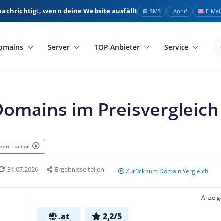
nachrichtigt, wenn deine Website ausfällt
SMS
Anruf
E-Mai
omains
Server
TOP-Anbieter
Service
Domains im Preisvergleich
en : actor
31.07.2026
Ergebnisse teilen
Zurück zum Domain Vergleich
Anzeig
.at
2,2/5