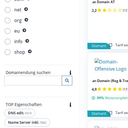
.at Domain AT
net
2,2
(12
org
eu
info
Tarif v
Diamant
shop
Domainendung suchen
.at-Domain (Reg & Tran
4,9
(13
99%
Weiterempfeh
TOP Eigenschaften
Tarif v
DNS edit.
1613
Diamant
Name Server inkl.
1662