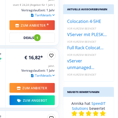
statt € 24,24 (Angebot für 1 Jahr )
AKTUELLE AUSSCHREIBUNGEN
Vertragslaufzeit: 1 Jahr
Tarifdetails
Colocation 4-5HE
*
ZUM ANBIETER
VOR KURZEM BEENDET
VServer mit PLESK...
DEALS
1
VOR KURZEM BEENDET
Full Rack Colocat...
e
VOR KURZEM BEENDET
€ 16,82*
vServer
jährl.
unmanaged...
Vertragslaufzeit: 1 Jahr
VOR KURZEM BEENDET
Tarifdetails
ZUM ANBIETER
NEUESTE BEWERTUNGEN
ZUM ANGEBOT
Annika hat
SpeedIT
Solutions
bewertet
e