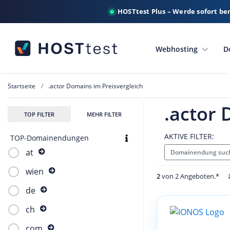
HOSTtest Plus – Werde sofort be
Webhosting
D
Startseite
.actor Domains im Preisvergleich
.actor 
TOP FILTER
MEHR FILTER
AKTIVE FILTER:
TOP-Domainendungen
at
Domainendung such
wien
2
von 2 Angeboten.*
de
ch
com