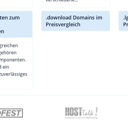
itten zum
.download Domains im
.
Preisvergleich
P
en
greichen
 gehören
omponenten.
 ein
zuverlässiges