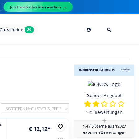
Jetzt kostenlos überwachen
l
Gutscheine
84
Anzeige
WEBHOSTER IM FOKUS
"Solides Angebot"
SORTIEREN NACH STATUS, PREIS
121 Bewertungen
+
e
4,4
/ 5 Sterne aus
19327
€ 12,12*
externen Bewertungen
jährl.