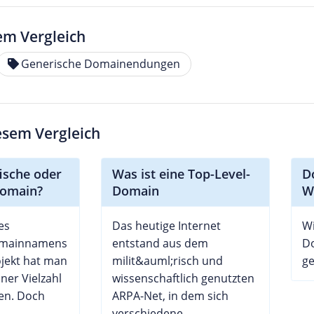
em Vergleich
Generische Domainendungen
iesem Vergleich
ische oder
Was ist eine Top-Level-
D
Domain?
Domain
W
es
Das heutige Internet
Wi
omainnamens
entstand aus dem
D
jekt hat man
milit&auml;risch und
g
ner Vielzahl
wissenschaftlich genutzten
en. Doch
ARPA-Net, in dem sich
verschiedene...