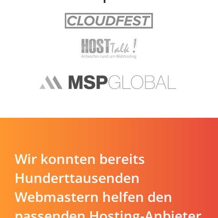
Wir konnten bereits
Hunderttausenden
Webmastern helfen den
passenden Hosting-Anbieter