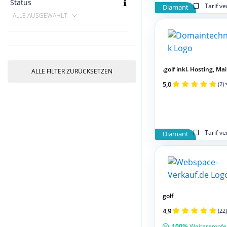
Status
Tarif v
Diamant
ALLE AUSGEWÄHLT
.golf inkl. Hosting, Mail,
ALLE FILTER ZURÜCKSETZEN
5,0
(2)
Tarif v
Diamant
golf
4,9
(22)
100%
Weiterempfe