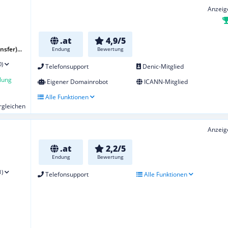
Anzeig
.at
4,9/5
sfer)...
Endung
Bewertung
0)
Telefonsupport
Denic-Mitglied
lung
Eigener Domainrobot
ICANN-Mitglied
Alle Funktionen
ergleichen
Anzeig
.at
2,2/5
Endung
Bewertung
1)
Telefonsupport
Alle Funktionen