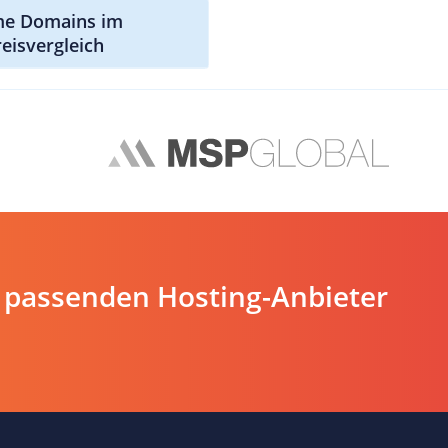
me Domains im
reisvergleich
 passenden Hosting-Anbieter