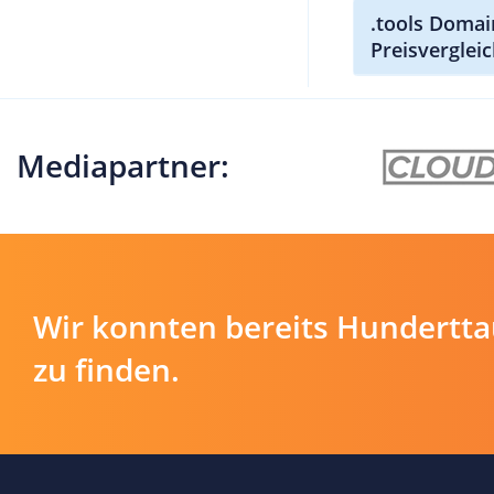
.tools Domai
Preisverglei
Mediapartner:
Wir konnten bereits Hundertt
zu finden.