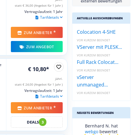
externen Bewertungen
statt € 36,00 (Angebot für 1 Jahr )
Vertragslaufzeit: 1 Jahr
Tarifdetails
AKTUELLE AUSSCHREIBUNGEN
Colocation 4-5HE
*
ZUM ANBIETER
VOR KURZEM BEENDET
VServer mit PLESK...
ZUM ANGEBOT
VOR KURZEM BEENDET
Full Rack Colocat...
e
€ 10,80*
VOR KURZEM BEENDET
vServer
jährl.
unmanaged...
statt € 24,00 (Angebot für 1 Jahr )
Vertragslaufzeit: 1 Jahr
VOR KURZEM BEENDET
Tarifdetails
*
ZUM ANBIETER
NEUESTE BEWERTUNGEN
DEALS
3
Bernhard N. hat
webgo
bewertet