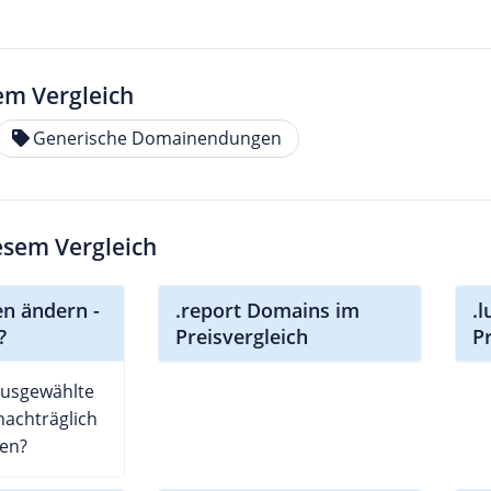
em Vergleich
Generische Domainendungen
iesem Vergleich
 ändern -
.report Domains im
.
?
Preisvergleich
P
ausgewählte
achträglich
en?