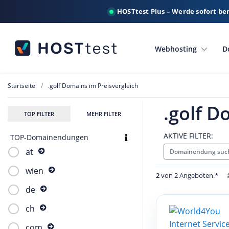
HOSTtest Plus – Werde sofort be
Webhosting
D
Startseite
.golf Domains im Preisvergleich
.golf D
TOP FILTER
MEHR FILTER
AKTIVE FILTER:
TOP-Domainendungen
at
Domainendung such
wien
2
von 2 Angeboten.*
de
ch
com