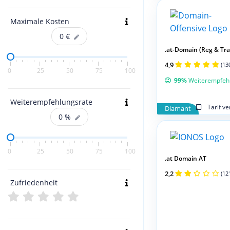
Maximale Kosten
0
€
.at-Domain (Reg & Tran
4,9
(13
0
25
50
75
100
99%
Weiterempfeh
Weiterempfehlungsrate
Tarif v
Diamant
0
%
0
25
50
75
100
.at Domain AT
2,2
(12
Zufriedenheit