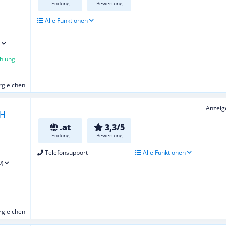
Endung
Bewertung
Alle Funktionen
hlung
ergleichen
Anzeig
.at
3,3/5
Endung
Bewertung
Telefonsupport
Alle Funktionen
9)
ergleichen