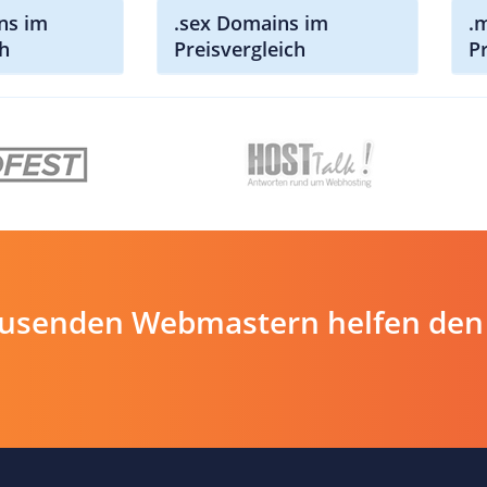
ns im
.sex Domains im
.
ch
Preisvergleich
P
ausenden Webmastern helfen den