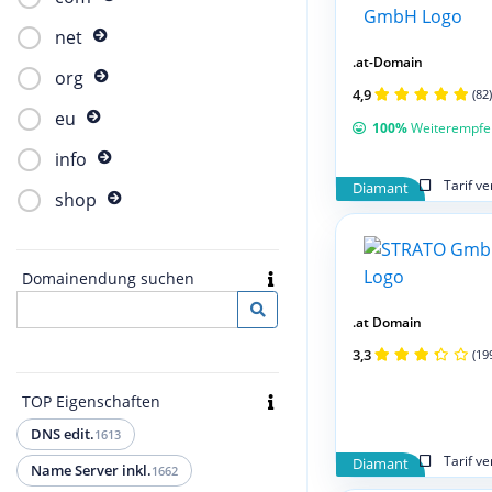
net
.at-Domain
org
4,9
(82)
eu
100%
Weiterempfe
info
Tarif v
Diamant
shop
Domainendung suchen
.at Domain
3,3
(19
TOP Eigenschaften
DNS edit.
1613
Tarif v
Diamant
Name Server inkl.
1662