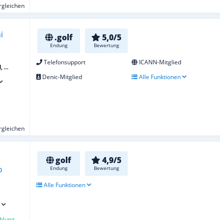
ergleichen
.golf
5,0/5
Endung
Bewertung
Telefonsupport
ICANN-Mitglied
 ...
Denic-Mitglied
Alle Funktionen
ergleichen
golf
4,9/5
Endung
Bewertung
Alle Funktionen
hlung