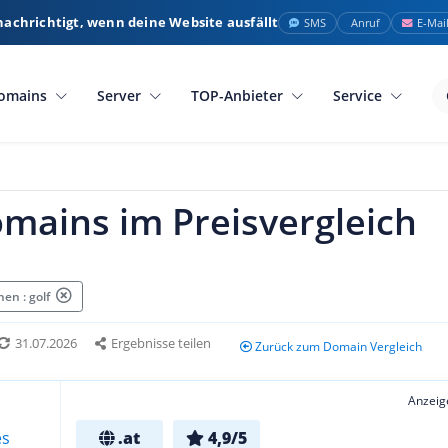
nachrichtigt, wenn deine Website ausfällt
SMS
Anruf
E-Mai
omains
Server
TOP-Anbieter
Service
omains im Preisvergleich
en : golf
31.07.2026
Ergebnisse teilen
Zurück zum Domain Vergleich
Anzeig
.at
4,9/5