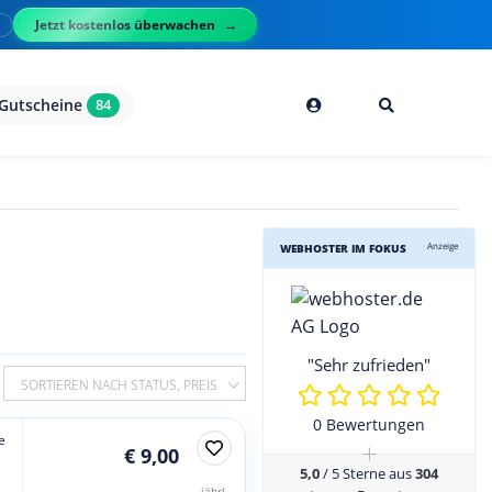
Jetzt kostenlos überwachen
l
Gutscheine
84
Anzeige
WEBHOSTER IM FOKUS
"Sehr zufrieden"
SORTIEREN NACH STATUS, PREIS
0 Bewertungen
e
+
€ 9,00
5,0
/ 5 Sterne aus
304
jährl.