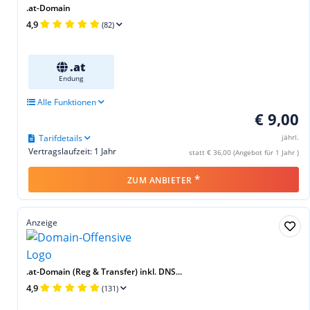
.at-Domain
4,9
(82)
.at
Endung
Alle Funktionen
€ 9,00
Tarifdetails
jährl.
Vertragslaufzeit: 1 Jahr
statt € 36,00 (Angebot für 1 Jahr )
*
ZUM ANBIETER
Anzeige
.at-Domain (Reg & Transfer) inkl. DNS...
4,9
(131)