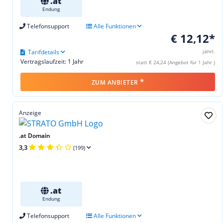
.at
Endung
Telefonsupport
Alle Funktionen
€ 12,12*
Tarifdetails
jährl.
Vertragslaufzeit: 1 Jahr
statt € 24,24 (Angebot für 1 Jahr )
*
ZUM ANBIETER
Anzeige
.at Domain
3,3
(199)
.at
Endung
Telefonsupport
Alle Funktionen