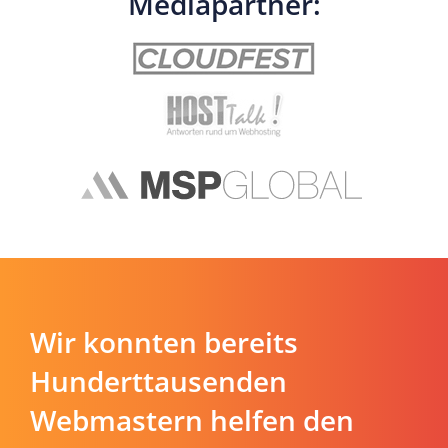
Mediapartner:
Wir konnten bereits
Hunderttausenden
Webmastern helfen den