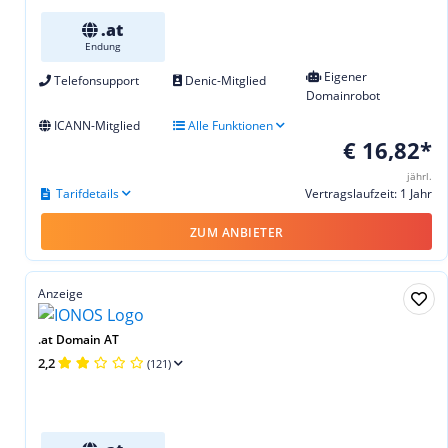
.at
Endung
Eigener
Telefonsupport
Denic-Mitglied
Domainrobot
ICANN-Mitglied
Alle Funktionen
€ 16,82*
jährl.
Tarifdetails
Vertragslaufzeit: 1 Jahr
ZUM ANBIETER
Anzeige
.at Domain AT
2,2
(121)