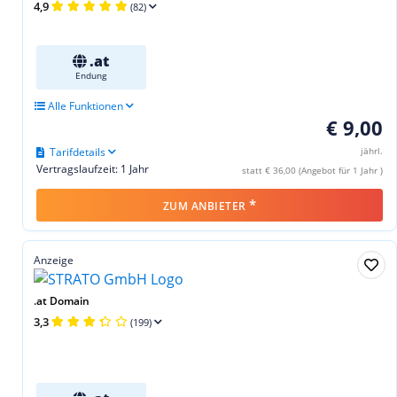
4,9
(82)
.at
Endung
Alle Funktionen
€ 9,00
Tarifdetails
jährl.
Vertragslaufzeit: 1 Jahr
statt € 36,00 (Angebot für 1 Jahr )
*
ZUM ANBIETER
Anzeige
.at Domain
3,3
(199)