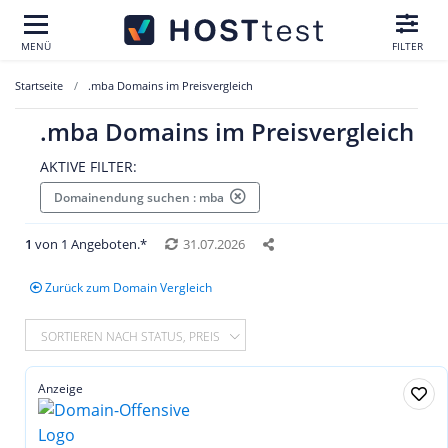
MENÜ
FILTER
Startseite
.mba Domains im Preisvergleich
.mba Domains im Preisvergleich
AKTIVE FILTER:
Domainendung suchen : mba
1
von 1 Angeboten.*
31.07.2026
Zurück zum Domain Vergleich
SORTIEREN NACH STATUS, PREIS
Anzeige