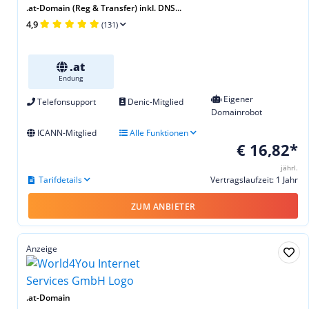
.at-Domain (Reg & Transfer) inkl. DNS...
4,9
(131)
.at
Endung
Eigener
Telefonsupport
Denic-Mitglied
Domainrobot
ICANN-Mitglied
Alle Funktionen
€ 16,82*
jährl.
Tarifdetails
Vertragslaufzeit: 1 Jahr
ZUM ANBIETER
Anzeige
.at-Domain