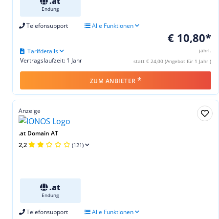
.at
Endung
Telefonsupport
Alle Funktionen
€ 10,80*
Tarifdetails
jährl.
Vertragslaufzeit: 1 Jahr
statt € 24,00 (Angebot für 1 Jahr )
*
ZUM ANBIETER
Anzeige
.at Domain AT
2,2
(121)
.at
Endung
Telefonsupport
Alle Funktionen