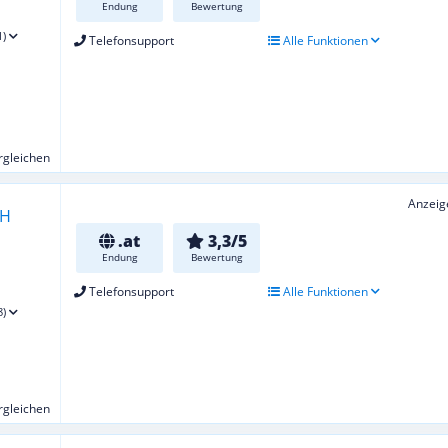
Endung
Bewertung
1)
Telefonsupport
Alle Funktionen
ergleichen
Anzeig
.at
3,3/5
Endung
Bewertung
Telefonsupport
Alle Funktionen
8)
ergleichen