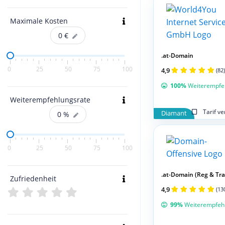
Maximale Kosten
0
€
.at-Domain
0
25
50
75
100
4,9
(82)
100%
Weiterempfe
Weiterempfehlungsrate
Tarif v
Diamant
0
%
0
25
50
75
100
.at-Domain (Reg & Tran
Zufriedenheit
4,9
(13
99%
Weiterempfeh