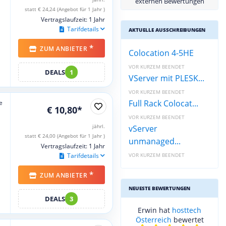
externen Bewertungen
statt € 24,24 (Angebot für 1 Jahr )
Vertragslaufzeit: 1 Jahr
Tarifdetails
AKTUELLE AUSSCHREIBUNGEN
*
ZUM ANBIETER
Colocation 4-5HE
VOR KURZEM BEENDET
DEALS
1
VServer mit PLESK...
VOR KURZEM BEENDET
Full Rack Colocat...
e
€ 10,80*
VOR KURZEM BEENDET
jährl.
vServer
statt € 24,00 (Angebot für 1 Jahr )
unmanaged...
Vertragslaufzeit: 1 Jahr
Tarifdetails
VOR KURZEM BEENDET
*
ZUM ANBIETER
NEUESTE BEWERTUNGEN
DEALS
3
Erwin hat
hosttech
Österreich
bewertet