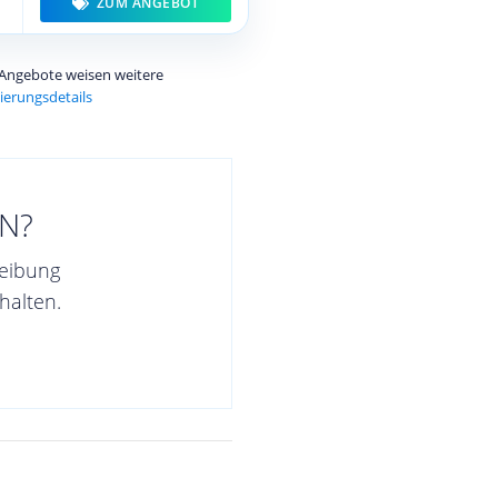
ZUM ANGEBOT
e Angebote weisen weitere
ierungsdetails
N?
reibung
halten.