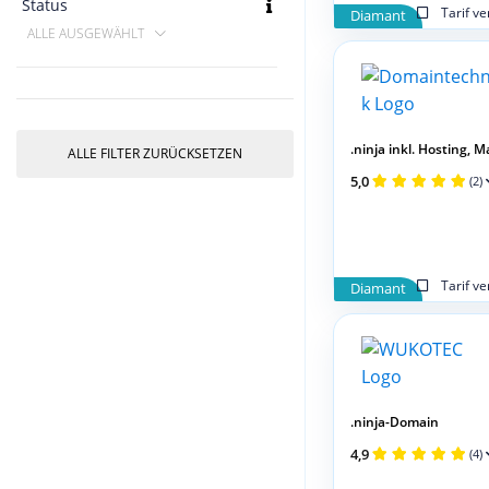
Status
Tarif v
Diamant
ALLE AUSGEWÄHLT
.ninja inkl. Hosting, Mai
ALLE FILTER ZURÜCKSETZEN
5,0
(2)
Tarif v
Diamant
.ninja-Domain
4,9
(4)