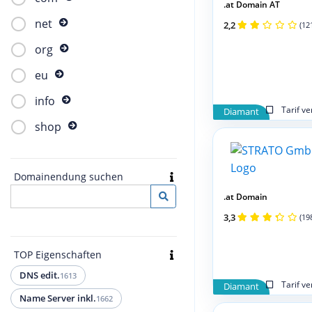
.at Domain AT
net
2,2
(12
org
eu
info
Tarif v
Diamant
shop
Domainendung suchen
.at Domain
3,3
(19
TOP Eigenschaften
DNS edit.
1613
Tarif v
Diamant
Name Server inkl.
1662