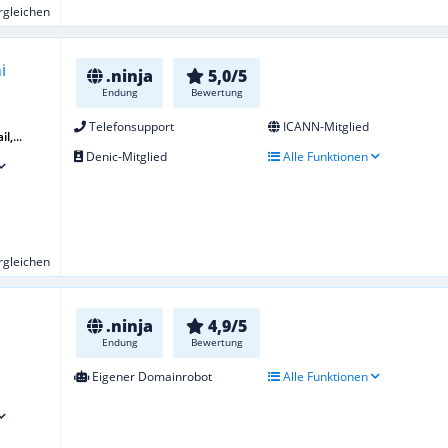
ergleichen
.ninja
5,0/5
Endung
Bewertung
Telefonsupport
ICANN-Mitglied
l,...
Denic-Mitglied
Alle Funktionen
ergleichen
.ninja
4,9/5
Endung
Bewertung
Eigener Domainrobot
Alle Funktionen