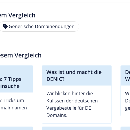
em Vergleich
Generische Domainendungen
iesem Vergleich
Was ist und macht die
D
 7 Tipps
DENIC?
W
ainsuche
Wir blicken hinter die
Wi
 7 Tricks um
Kulissen der deutschen
D
Domainnamen
Vergabestelle für DE
g
Domains.