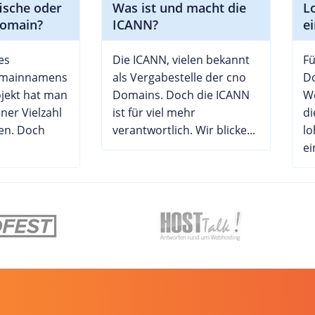
ische oder
Was ist und macht die
L
Domain?
ICANN?
e
es
Die ICANN, vielen bekannt
F
omainnamens
als Vergabestelle der cno
D
jekt hat man
Domains. Doch die ICANN
We
ner Vielzahl
ist für viel mehr
di
en. Doch
verantwortlich. Wir blicke...
lo
ei