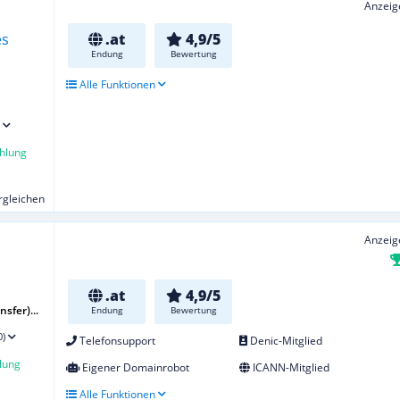
Anzeig
.at
4,9/5
Endung
Bewertung
Alle Funktionen
hlung
ergleichen
Anzeig
.at
4,9/5
sfer)...
Endung
Bewertung
0)
Telefonsupport
Denic-Mitglied
lung
Eigener Domainrobot
ICANN-Mitglied
Alle Funktionen