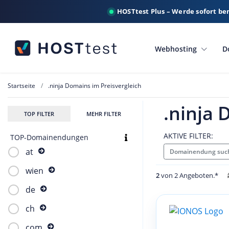
HOSTtest Plus – Werde sofort be
Webhosting
D
Startseite
.ninja Domains im Preisvergleich
.ninja 
TOP FILTER
MEHR FILTER
AKTIVE FILTER:
TOP-Domainendungen
at
Domainendung such
wien
2
von 2 Angeboten.*
de
ch
com