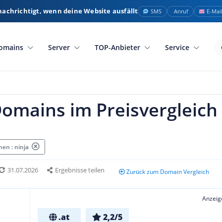
nachrichtigt, wenn deine Website ausfällt
SMS
Anruf
E-Mai
omains
Server
TOP-Anbieter
Service
Domains im Preisvergleich
en : ninja
31.07.2026
Ergebnisse teilen
Zurück zum Domain Vergleich
Anzeig
.at
2,2/5