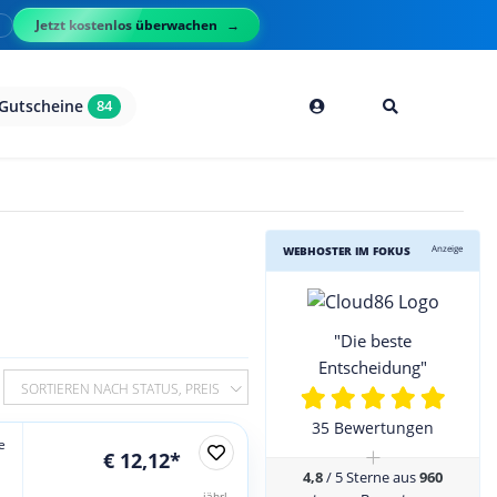
Jetzt kostenlos überwachen
l
Gutscheine
84
Anzeige
WEBHOSTER IM FOKUS
"Die beste
Entscheidung"
SORTIEREN NACH STATUS, PREIS
35 Bewertungen
e
+
€ 12,12*
4,8
/ 5 Sterne aus
960
jährl.