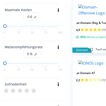
Maximale Kosten
0
€
.at-Domain (Reg & Tran
4,9
(13
0
25
50
75
100
99%
Weiterempfeh
Weiterempfehlungsrate
Tarif v
Diamant
0
%
0
25
50
75
100
.at Domain AT
2,2
(12
Zufriedenheit