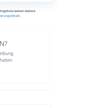
e Angebote weisen weitere
ierungsdetails
N?
reibung
halten.