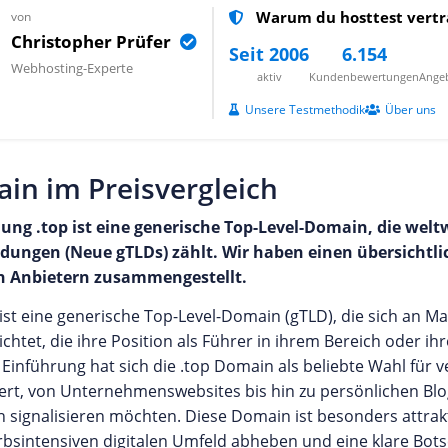
Warum du hosttest vertr
von
Christopher Prüfer
Seit 2006
6.154
Webhosting-Experte
aktiv
Kundenbewertungen
Angeb
Unsere Testmethodik
Über uns
in im Preisvergleich
ng .top ist eine generische Top-Level-Domain, die weltw
ngen (Neue gTLDs) zählt. Wir haben einen übersichtlic
n Anbietern zusammengestellt.
ist eine generische Top-Level-Domain (gTLD), die sich an
ichtet, die ihre Position als Führer in ihrem Bereich oder 
r Einführung hat sich die .top Domain als beliebte Wahl für 
liert, von Unternehmenswebsites bis hin zu persönlichen Bl
 signalisieren möchten. Diese Domain ist besonders attraktiv
sintensiven digitalen Umfeld abheben und eine klare Bots