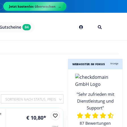
Jetzt kostenlos überwachen
l
Gutscheine
84
Anzeige
WEBHOSTER IM FOKUS
"Sehr zufrieden mit
SORTIEREN NACH STATUS, PREIS
Dienstleistung und
Support"
e
€ 10,80*
87 Bewertungen
jährl.