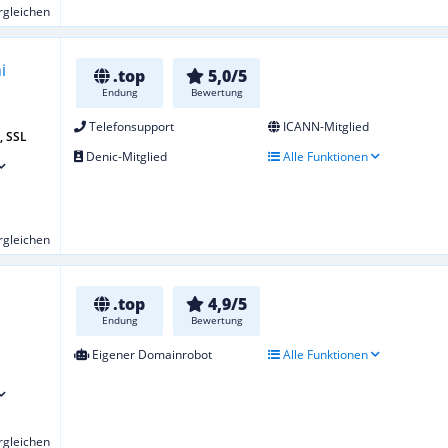
ergleichen
.top
5,0/5
Endung
Bewertung
Telefonsupport
ICANN-Mitglied
l, SSL
Denic-Mitglied
Alle Funktionen
ergleichen
.top
4,9/5
Endung
Bewertung
Eigener Domainrobot
Alle Funktionen
ergleichen