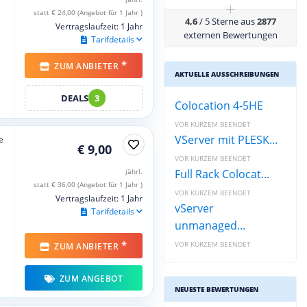
+
statt € 24,00 (Angebot für 1 Jahr )
4,6
/ 5 Sterne aus
2877
Vertragslaufzeit: 1 Jahr
externen Bewertungen
Tarifdetails
*
ZUM ANBIETER
AKTUELLE AUSSCHREIBUNGEN
DEALS
3
Colocation 4-5HE
VOR KURZEM BEENDET
VServer mit PLESK...
e
€ 9,00
VOR KURZEM BEENDET
jährl.
Full Rack Colocat...
statt € 36,00 (Angebot für 1 Jahr )
VOR KURZEM BEENDET
Vertragslaufzeit: 1 Jahr
vServer
Tarifdetails
unmanaged...
*
VOR KURZEM BEENDET
ZUM ANBIETER
ZUM ANGEBOT
NEUESTE BEWERTUNGEN