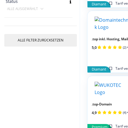
Status
Tarif v
Diamant
ALLE AUSGEWÄHLT
.top inkl. Hosting, Mai
ALLE FILTER ZURÜCKSETZEN
5,0
(2)
Tarif v
Diamant
.top-Domain
4,9
(4)
Tarif v
Premium