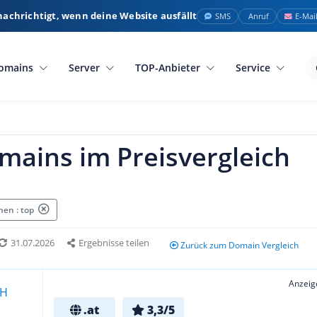
nachrichtigt, wenn deine Website ausfällt
SMS
Anruf
E-Mai
omains
Server
TOP-Anbieter
Service
mains im Preisvergleich
en : top
31.07.2026
Ergebnisse teilen
Zurück zum Domain Vergleich
Anzeig
.at
3,3/5