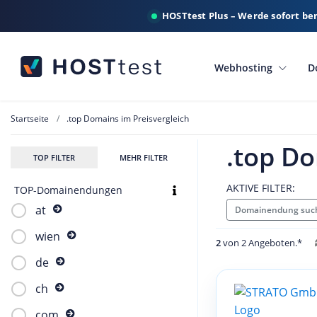
HOSTtest Plus – Werde sofort be
Webhosting
D
Startseite
.top Domains im Preisvergleich
.top Do
TOP FILTER
MEHR FILTER
AKTIVE FILTER:
TOP-Domainendungen
at
Domainendung such
wien
2
von 2 Angeboten.*
de
ch
com