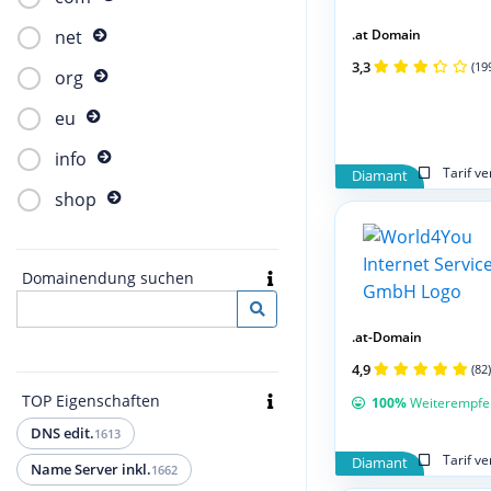
.at Domain
net
3,3
(19
org
eu
info
Tarif v
Diamant
shop
Domainendung suchen
.at-Domain
4,9
(82)
TOP Eigenschaften
100%
Weiterempfe
DNS edit.
1613
Tarif v
Diamant
Name Server inkl.
1662