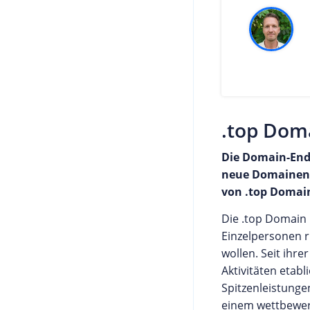
.top Doma
Die Domain-Endu
neue Domainendu
von .top Domai
Die .top Domain 
Einzelpersonen r
wollen. Seit ihre
Aktivitäten etab
Spitzenleistungen
einem wettbewerb