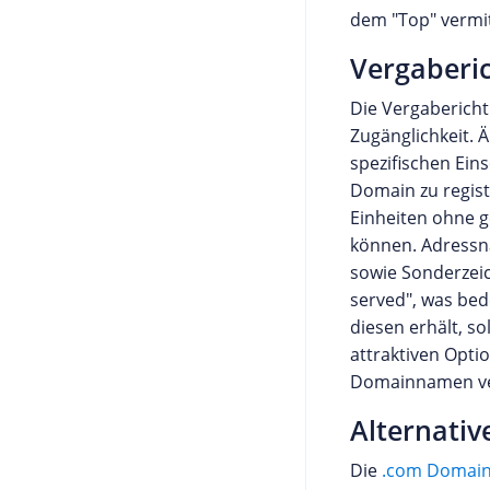
dem "Top" vermit
Vergaberic
Die Vergabericht
Zugänglichkeit. 
spezifischen Ein
Domain zu regist
Einheiten ohne 
können. Adressn
sowie Sonderzeich
served", was bed
diesen erhält, so
attraktiven Opti
Domainnamen ve
Alternativ
Die
.com Domai