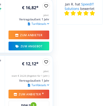
Jan R. hat
SpeedIT
e
€ 16,82*
Solutions
bewertet
jährl.
Vertragslaufzeit: 1 Jahr
Tarifdetails
ZUM ANBIETER
ZUM ANGEBOT
e
€ 12,12*
jährl.
statt € 24,24 (Angebot für 1 Jahr )
Vertragslaufzeit: 1 Jahr
Tarifdetails
*
ZUM ANBIETER
DEALS
1