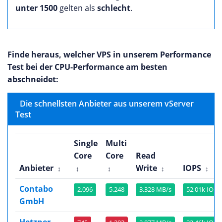
unter 1500
gelten als
schlecht
.
Finde heraus, welcher VPS in unserem Performance
Test bei der CPU-Performance am besten
abschneidet:
Die schnellsten Anbieter aus unserem vServer
Test
Single
Multi
Core
Core
Read
Anbieter
Write
IOPS
↕
↕
↕
↕
↕
Contabo
2.096
5.248
3.328 MB/s
52,01k IOPS
GmbH
Hetzner