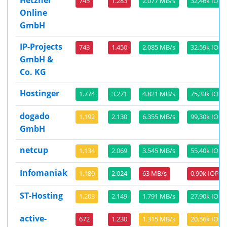
745
1.283
2.077 MB/s
32,46k IOPS
Online
GmbH
IP-Projects
743
1.450
2.085 MB/s
32,59k IOPS
GmbH &
Co. KG
Hostinger
1.774
3.271
4.821 MB/s
75,33k IOPS
dogado
1.192
2.130
6.355 MB/s
99,30k IOPS
GmbH
netcup
1.134
2.069
3.545 MB/s
55,40k IOPS
Infomaniak
1.180
2.024
63 MB/s
0,99k IOPS
ST-Hosting
1.203
2.149
1.791 MB/s
27,90k IOPS
active-
672
1.230
1.315 MB/s
20,56k IOPS