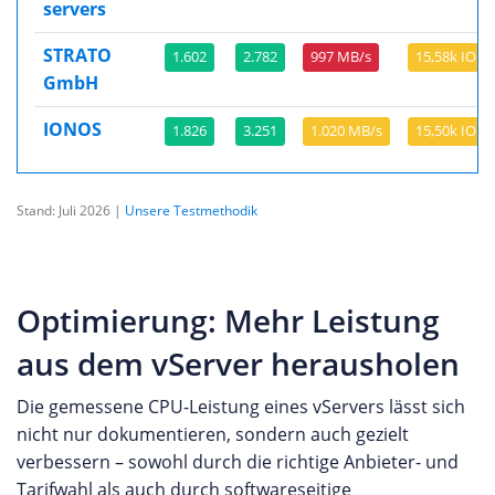
servers
STRATO
1.602
2.782
997 MB/s
15,58k IOPS
GmbH
IONOS
1.826
3.251
1.020 MB/s
15,50k IOPS
Stand: Juli 2026 |
Unsere Testmethodik
Optimierung: Mehr Leistung
aus dem vServer herausholen
Die gemessene CPU-Leistung eines vServers lässt sich
nicht nur dokumentieren, sondern auch gezielt
verbessern – sowohl durch die richtige Anbieter- und
Tarifwahl als auch durch softwareseitige