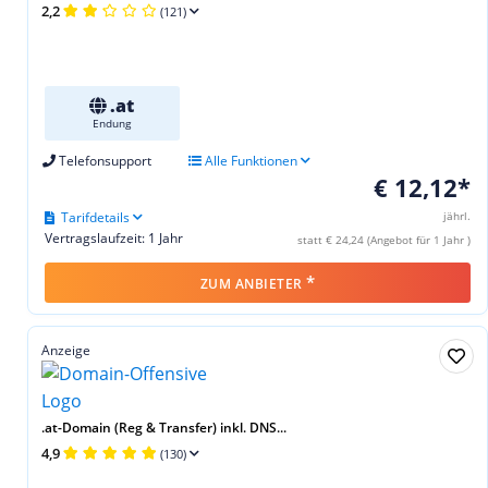
2,2
(121)
.at
Endung
Telefonsupport
Alle Funktionen
€ 12,12*
Tarifdetails
jährl.
Vertragslaufzeit: 1 Jahr
statt € 24,24 (Angebot für 1 Jahr )
*
ZUM ANBIETER
Anzeige
.at-Domain (Reg & Transfer) inkl. DNS...
4,9
(130)