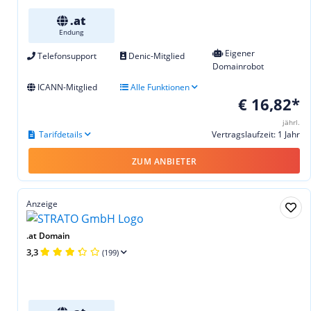
.at
Endung
Eigener
Telefonsupport
Denic-Mitglied
Domainrobot
ICANN-Mitglied
Alle Funktionen
€ 16,82*
jährl.
Tarifdetails
Vertragslaufzeit: 1 Jahr
ZUM ANBIETER
Anzeige
.at Domain
3,3
(199)