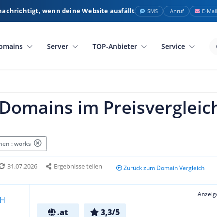
nachrichtigt, wenn deine Website ausfällt
SMS
Anruf
E-Mai
omains
Server
TOP-Anbieter
Service
 Domains im Preisvergleic
hen : works
31.07.2026
Ergebnisse teilen
Zurück zum Domain Vergleich
Anzeig
.at
3,3/5