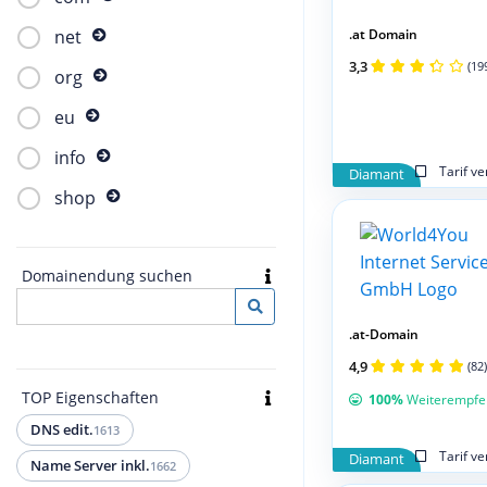
.at Domain
net
3,3
(19
org
eu
info
Tarif v
Diamant
shop
Domainendung suchen
.at-Domain
4,9
(82)
TOP Eigenschaften
100%
Weiterempfe
DNS edit.
1613
Tarif v
Diamant
Name Server inkl.
1662