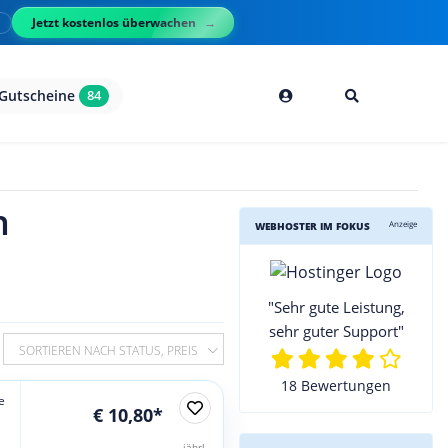
Jetzt kostenlos überwachen
l
Gutscheine
84
h
Anzeige
WEBHOSTER IM FOKUS
"Sehr gute Leistung,
sehr guter Support"
SORTIEREN NACH STATUS, PREIS
18 Bewertungen
e
€ 10,80*
jährl.