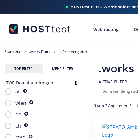
HOSTtest Plus – Werde sofort be
Webhosting
D
Startseite
.works Domains im Preisvergleich
.works
TOP FILTER
MEHR FILTER
AKTIVE FILTER:
TOP-Domainendungen
at
Domainendung suc
wien
3
von 3 Angeboten.*
de
ch
com