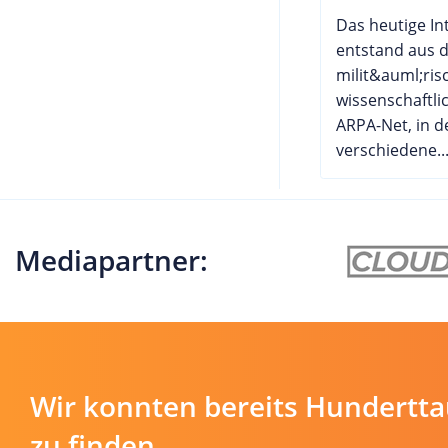
Das heutige In
entstand aus 
milit&auml;ris
wissenschaftli
ARPA-Net, in d
verschiedene..
Mediapartner:
Wir konnten bereits Hundertt
zu finden.