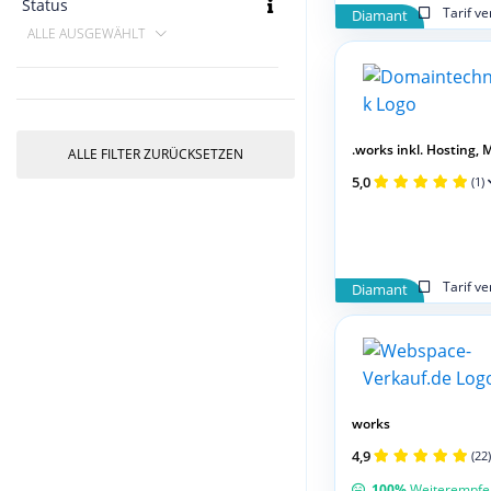
Status
Tarif v
Diamant
ALLE AUSGEWÄHLT
.works inkl. Hosting, Ma
ALLE FILTER ZURÜCKSETZEN
5,0
(1)
Tarif v
Diamant
works
4,9
(22)
100%
Weiterempfe