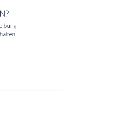
N?
reibung
halten.