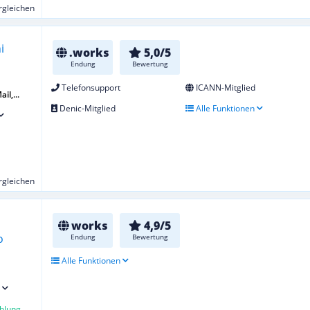
ergleichen
.works
5,0/5
Endung
Bewertung
Telefonsupport
ICANN-Mitglied
il,...
Denic-Mitglied
Alle Funktionen
ergleichen
works
4,9/5
Endung
Bewertung
Alle Funktionen
hlung