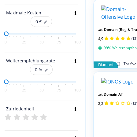
Maximale Kosten
0
€
.at-Domain (Reg & Tran
4,9
(13
0
25
50
75
100
99%
Weiterempfeh
Weiterempfehlungsrate
Tarif v
Diamant
0
%
0
25
50
75
100
.at Domain AT
2,2
(12
Zufriedenheit