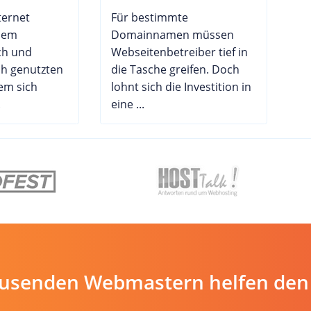
ternet
Für bestimmte
dem
Domainnamen müssen
ch und
Webseitenbetreiber tief in
ch genutzten
die Tasche greifen. Doch
em sich
lohnt sich die Investition in
.
eine ...
ausenden Webmastern helfen den