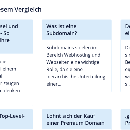
iesem Vergleich
sel und
Was ist eine
D
- So
Subdomain?
e
Ihre
Subdomains spielen im
D
Bereich Webhosting und
si
die
Webseiten eine wichtige
B
ei einem
Rolle, da sie eine
e
l
hierarchische Unterteilung
wi
ir zeugen
einer...
si.
ie denken
Top-Level-
Lohnt sich der Kauf
.
einer Premium Domain
P