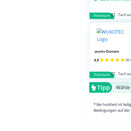
Tarif v
Premium
.works-Domain
4,9
(4)
Tarif v
Premium
Tipp
Wähle 
* Bei hosttest ist le
Bedingungen auf der 