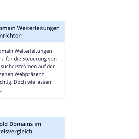
omain Weiterleitungen
inrichten
omain Weiterleitungen
nd für die Steuerung von
esucherströmen auf der
igenen Webpräsenz
chtig. Doch wie lassen
..
gold Domains im
reisvergleich