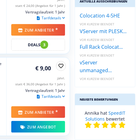
AKTUELLE AUSSCHREIBUNGEN
statt € 24,00 (Angebot für 1 Jahr )
Vertragslaufzeit: 1 Jahr
Colocation 4-5HE
Tarifdetails
VOR KURZEM BEENDET
*
ZUM ANBIETER
VServer mit PLESK...
VOR KURZEM BEENDET
DEALS
3
Full Rack Colocat...
VOR KURZEM BEENDET
vServer
e
€ 9,00
unmanaged...
jährl.
VOR KURZEM BEENDET
statt € 36,00 (Angebot für 1 Jahr )
Vertragslaufzeit: 1 Jahr
Tarifdetails
NEUESTE BEWERTUNGEN
*
ZUM ANBIETER
Annika hat
SpeedIT
Solutions
bewertet
ZUM ANGEBOT