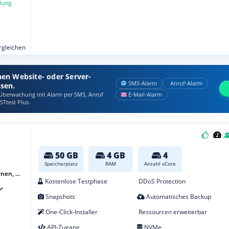
lung
ergleichen
nen Website- oder Server-
SMS‑Alarm
Anruf‑Alarm
ssen.
berwachung mit Alarm per SMS, Anruf
E‑Mail‑Alarm
STtest Plus.
50 GB
4 GB
4
Speicherplatz
RAM
Anzahl vCore
nen, ...
Kostenlose Testphase
DDoS Protection
Snapshots
Automatisches Backup
One-Click-Installer
Ressourcen erweiterbar
API-Zugang
NVMe