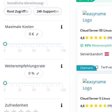
Stündliche Abrechnung
0
Root Zugriff
24h Support
52
54
Maximale Kosten
Cloud Server XS Linux
0
€
4,6
(99)
92%
Weiterempfeh
0
25
50
75
100
Serverstandort
Weiterempfehlungsrate
Tarif v
Diamant
0
%
0
25
50
75
100
Cloud Server S Linux
Zufriedenheit
4,6
(99)