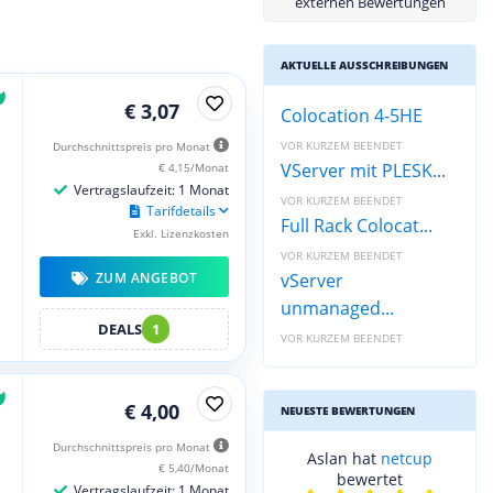
externen Bewertungen
AKTUELLE AUSSCHREIBUNGEN
€ 3,07
Colocation 4-5HE
VOR KURZEM BEENDET
Durchschnittspreis pro Monat
VServer mit PLESK...
€ 4,15/Monat
Vertragslaufzeit: 1 Monat
VOR KURZEM BEENDET
Tarifdetails
Full Rack Colocat...
Exkl. Lizenzkosten
VOR KURZEM BEENDET
ZUM ANGEBOT
vServer
unmanaged...
DEALS
1
VOR KURZEM BEENDET
€ 4,00
NEUESTE BEWERTUNGEN
Durchschnittspreis pro Monat
Aslan hat
netcup
€ 5,40/Monat
bewertet
Vertragslaufzeit: 1 Monat