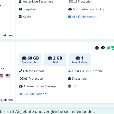
Kostenlose Testphase
DDoS Protection
Snapshots
Automatisches Backup
NVMe
Alle Funktionen
ergleichen
60 GB
2 GB
1
Speicherplatz
RAM
Anzahl vCore
1)
Telefonsupport
Geld-zurück-Garantie
DDoS Protection
Snapshots
Automatisches Backup
SSD
Alle Funktionen
ergleichen
bis zu 3 Angebote und vergleiche sie miteinander.