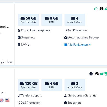
50 GB
8 GB
4
Speicherplatz
RAM
Anzahl vCore
nen, ...
Kostenlose Testphase
DDoS Protection
Snapshots
Automatisches Backup
NVMe
Alle Funktionen
ergleichen
120 GB
4 GB
2
Speicherplatz
RAM
Anzahl vCore
1)
Telefonsupport
Geld-zurück-Garantie
DDoS Protection
Snapshots