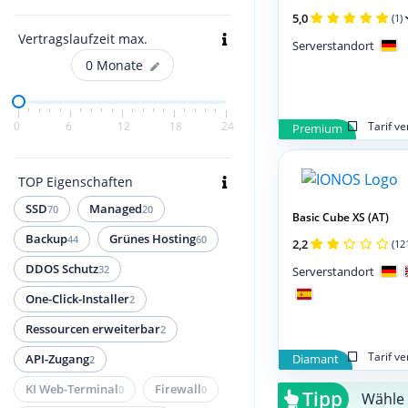
5,0
(1)
Vertragslaufzeit max.
Serverstandort
0
Monate
Tarif v
0
6
12
18
24
Premium
TOP Eigenschaften
SSD
Managed
70
20
Basic Cube XS (AT)
Backup
Grünes Hosting
44
60
2,2
(12
DDOS Schutz
32
Serverstandort
One-Click-Installer
2
Ressourcen erweiterbar
2
Tarif v
Diamant
API-Zugang
2
KI Web-Terminal
Firewall
0
0
Tipp
Wähle 