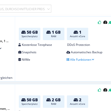
US, DURCHSCHNITTLICHER PREIS
50 GB
1 GB
1
Speicherplatz
RAM
Anzahl vCore
, 1 ...
Kostenlose Testphase
DDoS Protection
Snapshots
Automatisches Backup
NVMe
Alle Funktionen
ergleichen
50 GB
2 GB
2
Speicherplatz
RAM
Anzahl vCore
nen, ...