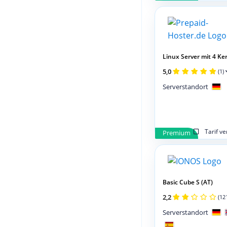
Linux Server mit 4 Ker
5,0
(1)
Serverstandort
Tarif v
Premium
Basic Cube S (AT)
2,2
(12
Serverstandort