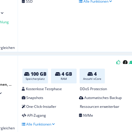
SSD
Alle Funktionen
hlung
ergleichen
100 GB
4 GB
4
Speicherplatz
RAM
Anzahl vCore
nen, ...
Kostenlose Testphase
DDoS Protection
Snapshots
Automatisches Backup
One-Click-Installer
Ressourcen erweiterbar
API-Zugang
NVMe
Alle Funktionen
ergleichen