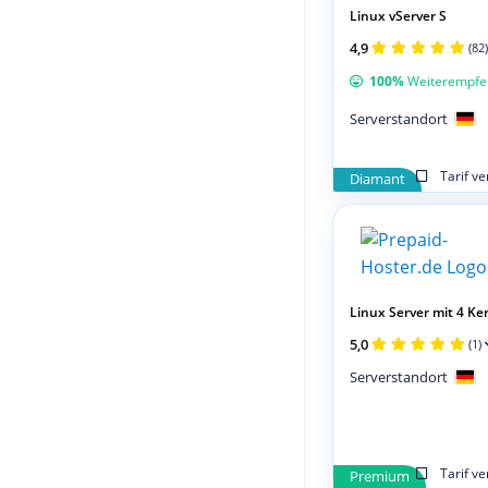
Linux vServer S
4,9
(82)
100%
Weiterempfe
Serverstandort
Tarif v
Diamant
Linux Server mit 4 Ker
5,0
(1)
Serverstandort
Tarif v
Premium