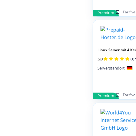
Tarif v
Premium
Linux Server mit 4 Ker
5,0
(1)
Serverstandort
Tarif v
Premium