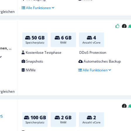
Alle Funktionen
ergleichen
50 GB
6 GB
4
Speicherplatz
RAM
Anzahl vCore
nen, ...
Kostenlose Testphase
DDoS Protection
Snapshots
Automatisches Backup
NVMe
Alle Funktionen
ergleichen
100 GB
2 GB
2
Speicherplatz
RAM
Anzahl vCore