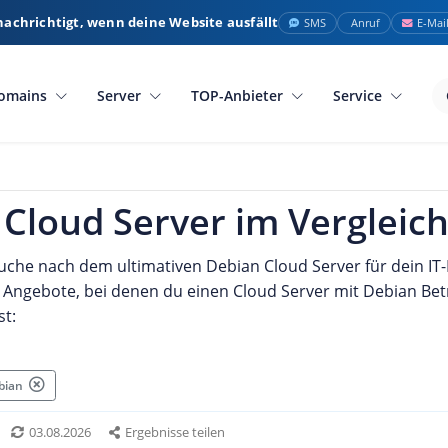
nachrichtigt, wenn deine Website ausfällt
SMS
Anruf
E-Mai
omains
Server
TOP-Anbieter
Service
Cloud Server im Vergleic
Suche nach dem ultimativen Debian Cloud Server für dein IT-
g Angebote, bei denen du einen Cloud Server mit Debian Be
t:
ebian
03.08.2026
Ergebnisse teilen