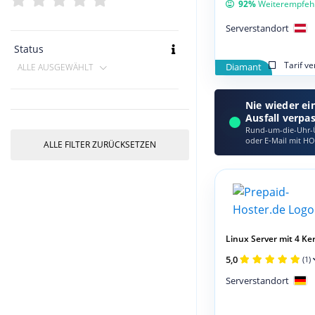
92%
Weiterempfeh
Serverstandort
Status
Tarif v
Diamant
ALLE AUSGEWÄHLT
Nie wieder ei
Ausfall verpa
Rund-um-die-Uhr-Ü
oder E‑Mail mit HO
ALLE FILTER ZURÜCKSETZEN
Linux Server mit 4 Ker
5,0
(1)
Serverstandort