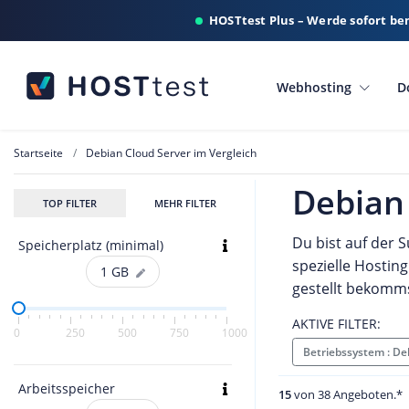
HOSTtest Plus – Werde sofort be
Webhosting
D
Startseite
Debian Cloud Server im Vergleich
Debian 
TOP FILTER
MEHR FILTER
Du bist auf der 
Speicherplatz (minimal)
spezielle Hostin
1
GB
gestellt bekomms
AKTIVE FILTER:
0
250
500
750
1000
Betriebssystem : D
Arbeitsspeicher
15
von 38 Angeboten.*