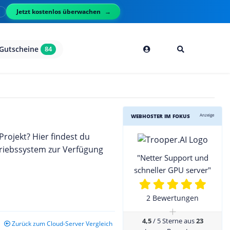
Jetzt kostenlos überwachen
l
Gutscheine
84
h
Anzeige
WEBHOSTER IM FOKUS
Projekt? Hier findest du
triebssystem zur Verfügung
"Netter Support und
schneller GPU server"
2 Bewertungen
+
4,5
/ 5 Sterne aus
23
Zurück zum Cloud-Server Vergleich