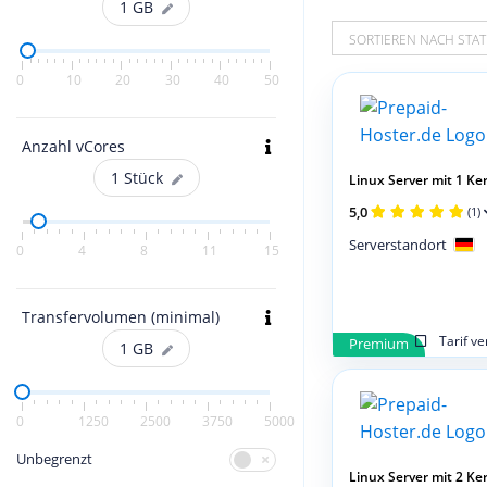
1
GB
SORTIEREN NACH STAT
0
10
20
30
40
50
Anzahl vCores
1
Stück
Linux Server mit 1 Kern
5,0
(1)
Serverstandort
0
4
8
11
15
Transfervolumen (minimal)
Tarif v
Premium
1
GB
0
1250
2500
3750
5000
Unbegrenzt
Linux Server mit 2 Ker