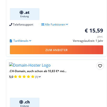
.at
Endung
Telefonsupport
Alle Funktionen
€ 15,59
jährl.
Tarifdetails
Vertragslaufzeit: 1 Jahr
ZUM ANBIETER
.CH-Domain, auch schon ab 10,83 €* mö...
5,0
(1)
.ch
Endung