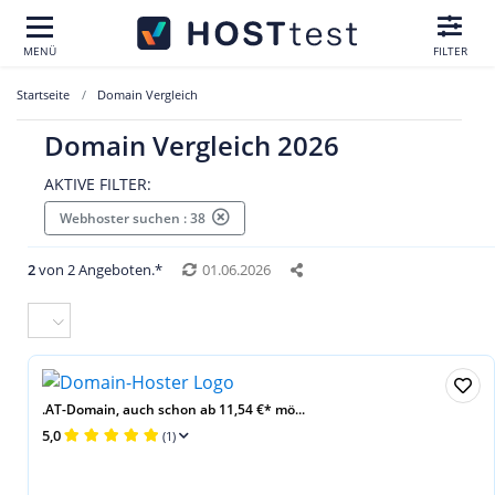
MENÜ
FILTER
Startseite
Domain Vergleich
Domain Vergleich 2026
AKTIVE FILTER:
Webhoster suchen : 38
2
von 2 Angeboten.*
01.06.2026
.AT-Domain, auch schon ab 11,54 €* mö...
5,0
(1)