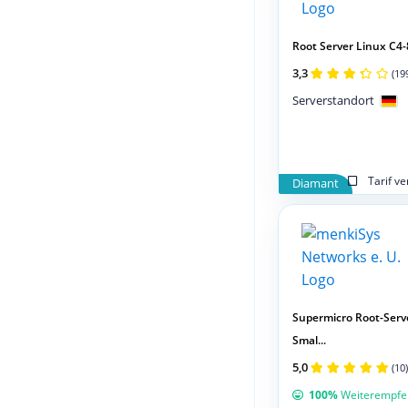
Root Server Linux C4
3,3
(19
Serverstandort
Tarif v
Diamant
Supermicro Root-Serv
Smal...
5,0
(10)
100%
Weiterempfe