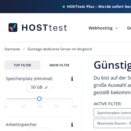
HOSTtest Plus – Werde sofort be
Webhosting
D
Startseite
Günstige dedizierte Server im Vergleich
Günstig
TOP FILTER
MEHR FILTER
Du bist auf der S
Speicherplatz (minimal)
große Auswahl a
50
GB
gestellt bekomms
AKTIVE FILTER:
0
25
50
75
100
Speicherplatz (mini
Maximale Kosten : 
Arbeitsspeicher