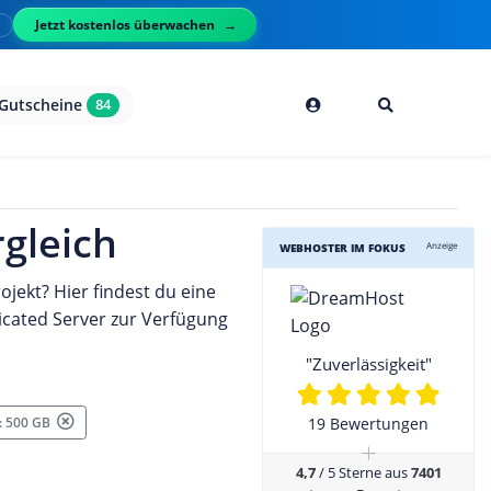
Jetzt kostenlos überwachen
l
Gutscheine
84
rgleich
Anzeige
WEBHOSTER IM FOKUS
ojekt? Hier findest du eine
cated Server zur Verfügung
"Zuverlässigkeit"
 : 500 GB
19 Bewertungen
+
4,7
/ 5 Sterne aus
7401