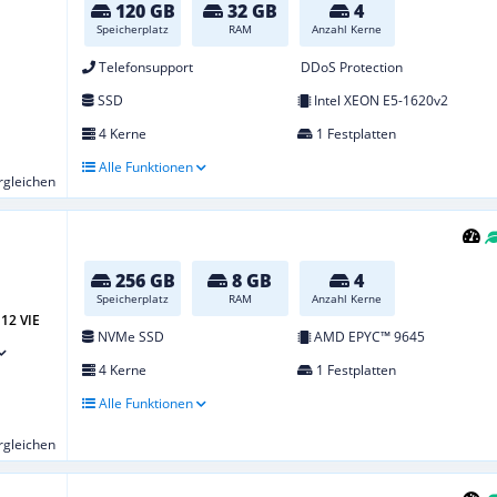
120 GB
32 GB
4
Speicherplatz
RAM
Anzahl Kerne
Telefonsupport
DDoS Protection
SSD
Intel XEON E5-1620v2
4 Kerne
1 Festplatten
Alle Funktionen
ergleichen
256 GB
8 GB
4
Speicherplatz
RAM
Anzahl Kerne
12 VIE
NVMe SSD
AMD EPYC™ 9645
4 Kerne
1 Festplatten
Alle Funktionen
ergleichen