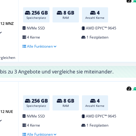
256 GB
8 GB
4
Speicherplatz
RAM
Anzahl Kerne
 G12 MNZ
NVMe SSD
AMD EPYC™ 9645
4 Kerne
1 Festplatten
Alle Funktionen
ergleichen
bis zu 3 Angebote und vergleiche sie miteinander.
256 GB
8 GB
4
Speicherplatz
RAM
Anzahl Kerne
G12 NUE
NVMe SSD
AMD EPYC™ 9645
4 Kerne
1 Festplatten
Alle Funktionen