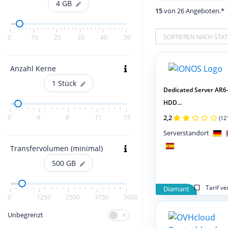
4
GB
15
von 26 Angeboten.*
SORTIEREN NACH STAT
0
10
20
30
40
50
Anzahl Kerne
1
Stück
Dedicated Server AR6
HDD...
0
4
8
11
15
2,2
(12
Serverstandort
Transfervolumen (minimal)
500
GB
Tarif v
Diamant
0
1250
2500
3750
5000
Unbegrenzt