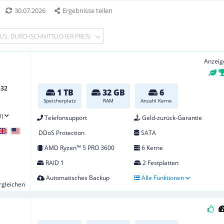
30.07.2026
Ergebnisse teilen
US, DURCHSCHNITTLICHER PREIS
Anzeig
-32
1 TB
32 GB
6
Speicherplatz
RAM
Anzahl Kerne
1)
Telefonsupport
Geld-zurück-Garantie
DDoS Protection
SATA
AMD Ryzen™ 5 PRO 3600
6 Kerne
RAID 1
2 Festplatten
Automatisches Backup
Alle Funktionen
ergleichen