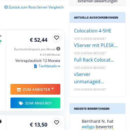
externen Bewertungen
Zurück zum Root-Server Vergleich
AKTUELLE AUSSCHREIBUNGEN
Colocation 4-5HE
e
€ 52,44
VOR KURZEM BEENDET
VServer mit PLESK...
Durchschnittspreis pro Monat
VOR KURZEM BEENDET
€ 57,48/Monat
Full Rack Colocat...
Vertragslaufzeit: 12 Monate
Tarifdetails
VOR KURZEM BEENDET
vServer
unmanaged...
*
ZUM ANBIETER
VOR KURZEM BEENDET
ZUM ANGEBOT
NEUESTE BEWERTUNGEN
Bernhard N. hat
€ 13,50
webgo
bewertet