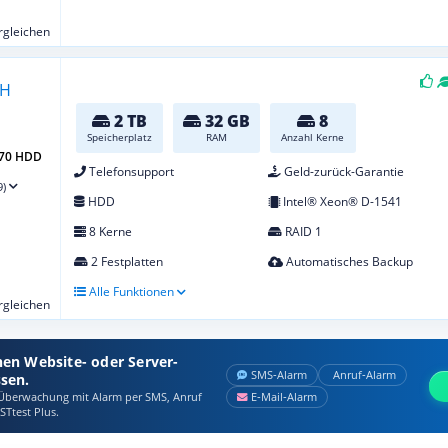
ergleichen
2 TB
32 GB
8
Speicherplatz
RAM
Anzahl Kerne
-70 HDD
Telefonsupport
Geld-zurück-Garantie
9)
HDD
Intel® Xeon® D-1541
8 Kerne
RAID 1
2 Festplatten
Automatisches Backup
Alle Funktionen
ergleichen
nen Website- oder Server-
SMS‑Alarm
Anruf‑Alarm
ssen.
berwachung mit Alarm per SMS, Anruf
E‑Mail‑Alarm
STtest Plus.