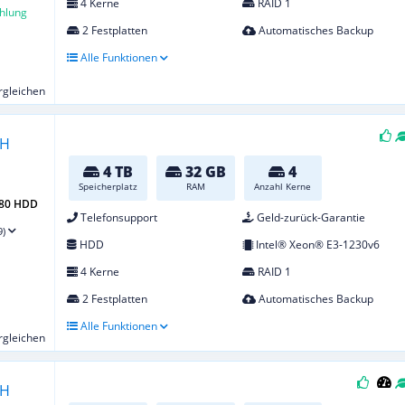
4 Kerne
RAID 1
hlung
2 Festplatten
Automatisches Backup
Alle Funktionen
ergleichen
4 TB
32 GB
4
Speicherplatz
RAM
Anzahl Kerne
-80 HDD
Telefonsupport
Geld-zurück-Garantie
9)
HDD
Intel® Xeon® E3-1230v6
4 Kerne
RAID 1
2 Festplatten
Automatisches Backup
Alle Funktionen
ergleichen