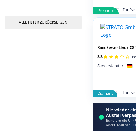
Tarif v
Premium
ALLE FILTER ZURÜCKSETZEN
Root Server Linux C8
3,3
(19
Serverstandort
Tarif v
Diamant
Nie wieder ei
Ausfall verpa
Rund-um-die-Uhr-Ü
oder E‑Mail mit HO