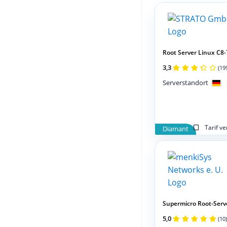
Root Server Linux C8
3,3
(19
Serverstandort
Tarif v
Diamant
Supermicro Root-Serv
5,0
(10)