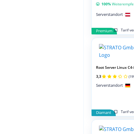
100%
Weiterempfe
Serverstandort
Tarif v
Premium
Root Server Linux C4
3,3
(19
Serverstandort
Tarif v
Diamant