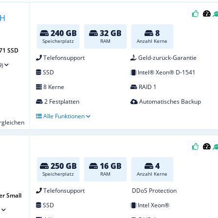
240 GB
32 GB
8
Speicherplatz
RAM
Anzahl Kerne
-71 SSD
Telefonsupport
Geld-zurück-Garantie
9)
SSD
Intel® Xeon® D-1541
8 Kerne
RAID 1
2 Festplatten
Automatisches Backup
Alle Funktionen
ergleichen
250 GB
16 GB
4
Speicherplatz
RAM
Anzahl Kerne
Telefonsupport
DDoS Protection
er Small
SSD
Intel Xeon®