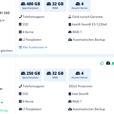
480 GB
32 GB
4
Speicherplatz
RAM
Anzahl Kerne
-81 SSD
Telefonsupport
Geld-zurück-Garantie
9)
SSD
Intel® Xeon® E3-1230v6
4 Kerne
RAID 1
2 Festplatten
Automatisches Backup
Alle Funktionen
ergleichen
250 GB
32 GB
4
Speicherplatz
RAM
Anzahl Kerne
Telefonsupport
DDoS Protection
er
SSD
Intel Xeon®
4 Kerne
RAID 1
2 Festplatten
Automatisches Backup
hlung