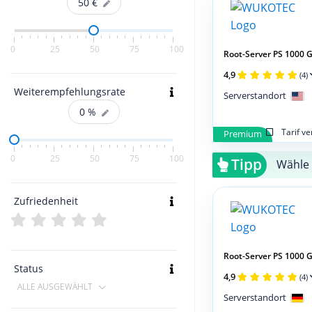
50
€
0
25
50
75
100
Root-Server PS 1000
4,9
(4)
Weiterempfehlungsrate
Serverstandort
0
%
Tarif v
Premium
0
25
50
75
100
Tipp
Wähle 
Zufriedenheit
Root-Server PS 1000 
Status
4,9
(4)
ALLE AUSGEWÄHLT
Serverstandort