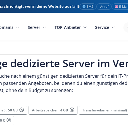
nachrichtigt, wenn deine Website ausfällt
SMS
Anruf
E-Mai
omains
Server
TOP-Anbieter
Service
e dedizierte Server im Ve
uche nach einem günstigen dedizierten Server für dein IT-Pr
n passenden Angeboten, bei denen du einen günstigen dedi
t, ohne dein Budget zu sprengen:
mal) : 50 GB
Arbeitsspeicher : 4 GB
Transfervolumen (minimal)
50 €