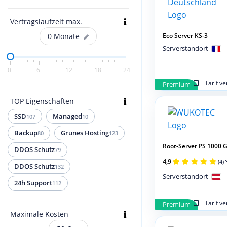
Vertragslaufzeit max.
0
Monate
Eco Server KS-3
Serverstandort
0
6
12
18
24
Tarif v
Premium
TOP Eigenschaften
SSD
Managed
107
10
Backup
Grünes Hosting
80
123
Root-Server PS 1000 G
DDOS Schutz
79
4,9
(4)
DDOS Schutz
132
Serverstandort
24h Support
112
Tarif v
Premium
Maximale Kosten