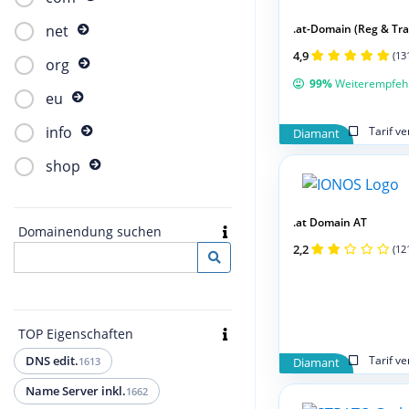
.at-Domain (Reg & Tran
net
4,9
(13
org
99%
Weiterempfeh
eu
info
Tarif v
Diamant
shop
.at Domain AT
Domainendung suchen
2,2
(12
TOP Eigenschaften
Tarif v
DNS edit.
1613
Diamant
Name Server inkl.
1662