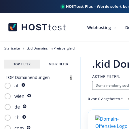
HOSTtest Plus – Werde sofort be
Webhosting
D
Startseite
.kid Domains im Preisvergleich
.kid Do
TOP FILTER
MEHR FILTER
AKTIVE FILTER:
TOP-Domainendungen
at
Domainendung such
wien
0
von 0 Angeboten.*
de
ch
com