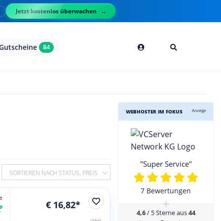
Jetzt kostenlos überwachen
l
Gutscheine
84
Anzeige
WEBHOSTER IM FOKUS
"Super Service"
SORTIEREN NACH STATUS, PREIS
7 Bewertungen
e
+
€ 16,82*
4,6
/ 5 Sterne aus
44
jährl.