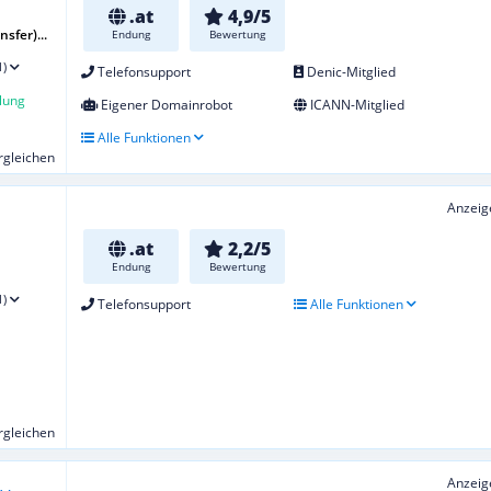
.at
4,9/5
sfer)...
Endung
Bewertung
1)
Telefonsupport
Denic-Mitglied
lung
Eigener Domainrobot
ICANN-Mitglied
Alle Funktionen
ergleichen
Anzeig
.at
2,2/5
Endung
Bewertung
1)
Telefonsupport
Alle Funktionen
ergleichen
Anzeig