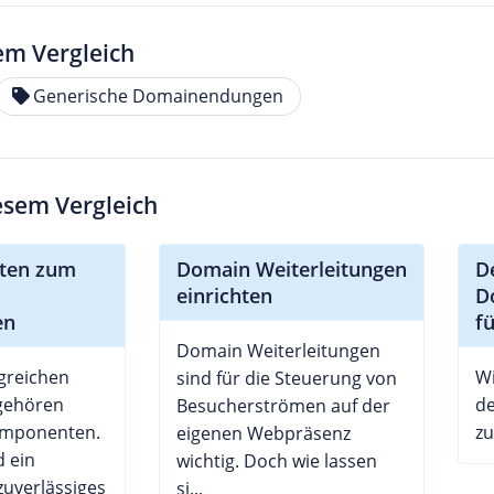
em Vergleich
Generische Domainendungen
iesem Vergleich
itten zum
Domain Weiterleitungen
D
einrichten
D
en
f
Domain Weiterleitungen
greichen
Wi
sind für die Steuerung von
 gehören
d
Besucherströmen auf der
omponenten.
zu
eigenen Webpräsenz
 ein
wichtig. Doch wie lassen
zuverlässiges
si...