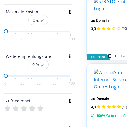
Maximale Kosten
0
€
.at Domain
3,3
(19
0
25
50
75
100
Weiterempfehlungsrate
Tarif v
Diamant
0
%
0
25
50
75
100
.at-Domain
Zufriedenheit
4,9
(82)
100%
Weiterempfe