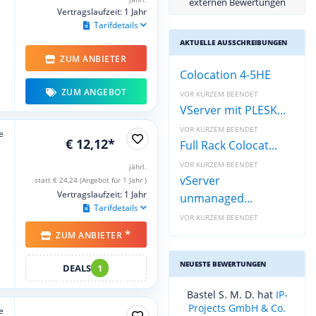
externen Bewertungen
Vertragslaufzeit: 1 Jahr
Tarifdetails
AKTUELLE AUSSCHREIBUNGEN
ZUM ANBIETER
Colocation 4-5HE
ZUM ANGEBOT
VOR KURZEM BEENDET
VServer mit PLESK...
VOR KURZEM BEENDET
e
€ 12,12*
Full Rack Colocat...
VOR KURZEM BEENDET
jährl.
vServer
statt € 24,24 (Angebot für 1 Jahr )
Vertragslaufzeit: 1 Jahr
unmanaged...
Tarifdetails
VOR KURZEM BEENDET
*
ZUM ANBIETER
NEUESTE BEWERTUNGEN
DEALS
1
Bastel S. M. D. hat
IP-
Projects GmbH & Co.
e