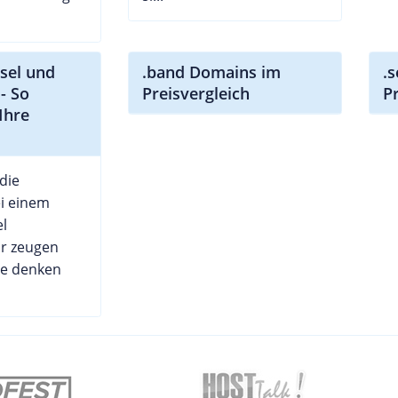
sel und
.band Domains im
.
- So
Preisvergleich
P
Ihre
die
ei einem
l
ir zeugen
ie denken