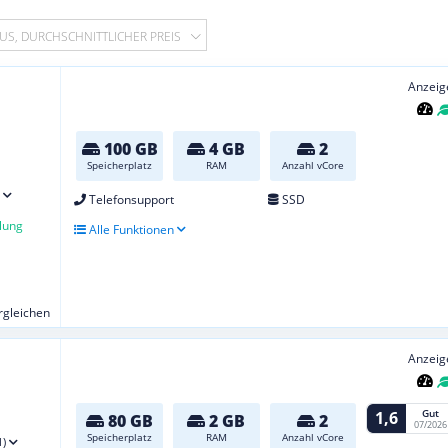
US, DURCHSCHNITTLICHER PREIS
Anzeig
100 GB
4 GB
2
Speicherplatz
RAM
Anzahl vCore
Telefonsupport
SSD
lung
Alle Funktionen
ergleichen
Anzeig
Gut
1,6
80 GB
2 GB
2
07/2026
Speicherplatz
RAM
Anzahl vCore
1)