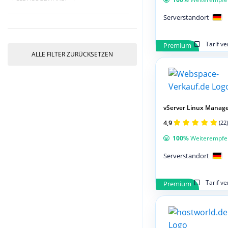
Serverstandort
Tarif v
Premium
ALLE FILTER ZURÜCKSETZEN
vServer Linux Manage
4,9
(22)
100%
Weiterempfe
Serverstandort
Tarif v
Premium