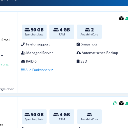
50 GB
4 GB
2
Speicherplatz
RAM
Anzahl vCore
 Small
Telefonsupport
Snapshots
Managed Server
Automatisches Backup
RAID 6
SSD
hlung
Alle Funktionen
ergleichen
50 GB
4 GB
Speicherplatz
RAM
Anzahl vCore
er