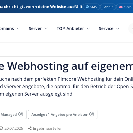
nachrichtigt, wenn deine Website ausfällt
SMS
Anruf
E-Mai
omains
Server
TOP-Anbieter
Service
e Webhosting auf eigenem
Suche nach dem perfekten Pimcore Webhosting für dein Onlin
d vServer Angebote, die optimal für den Betrieb der Open-
m eigenen Server ausgelegt sind:
 : Managed
Anzeige : 1 Angebot pro Anbieter
20.07.2026
Ergebnisse teilen