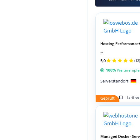
Hosting Performance+
...
5,0
(12)
100%
Weiterempfe
Serverstandort
Tarif v
Geprüft
Managed Docker Serv