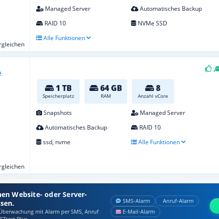
Managed Server
Automatisches Backup
RAID 10
NVMe SSD
Alle Funktionen
ergleichen
1 TB
64 GB
8
Speicherplatz
RAM
Anzahl vCore
Snapshots
Managed Server
Automatisches Backup
RAID 10
ssd, nvme
Alle Funktionen
ergleichen
nen Website- oder Server-
SMS‑Alarm
Anruf‑Alarm
ssen.
berwachung mit Alarm per SMS, Anruf
E‑Mail‑Alarm
STtest Plus.