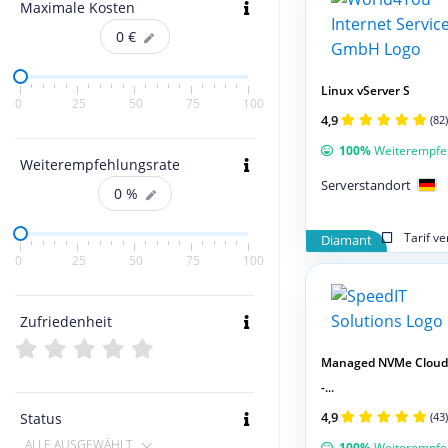
Maximale Kosten
0
€
Linux vServer S
0
25
50
75
100
4,9
(82)
100%
Weiterempfe
Weiterempfehlungsrate
Serverstandort
0
%
Tarif v
Diamant
0
25
50
75
100
Zufriedenheit
Managed NVMe Cloud 
-...
4,9
Status
(43)
ALLE AUSGEWÄHLT
100%
Weiterempfe