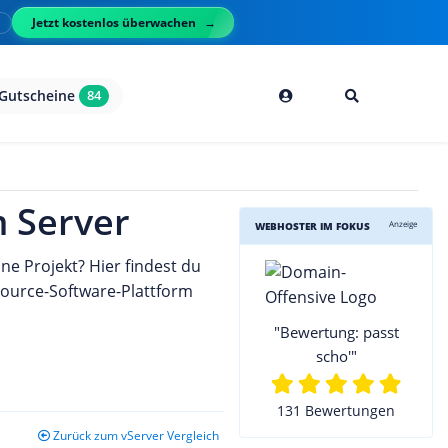
Jetzt kostenlos überwachen
l
Gutscheine
84
 Server
Anzeige
WEBHOSTER IM FOKUS
e Projekt? Hier findest du
Source-Software-Plattform
"Bewertung: passt
scho'"
131 Bewertungen
Zurück zum vServer Vergleich