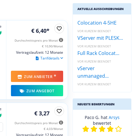
AKTUELLE AUSSCHREIBUNGEN
Colocation 4-5HE
e
€ 6,40*
VOR KURZEM BEENDET
VServer mit PLESK...
Durchschnittspreis pro Monat
€ 10,90/Monat
VOR KURZEM BEENDET
Vertragslaufzeit: 12 Monate
Full Rack Colocat...
Tarifdetails
VOR KURZEM BEENDET
vServer
unmanaged...
*
ZUM ANBIETER
VOR KURZEM BEENDET
ZUM ANGEBOT
NEUESTE BEWERTUNGEN
e
€ 3,27
Paco G. hat
Arsys
bewertet
Durchschnittspreis pro Monat
€ 4,03/Monat
Vertragslaufzeit: 12 Monate