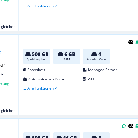
Alle Funktionen
ergleichen
500 GB
6 GB
4
Speicherplatz
RAM
Anzahl vCore
d 1
Snapshots
Managed Server
Automatisches Backup
SSD
hlung
Alle Funktionen
ergleichen
500 GB
16 GB
8