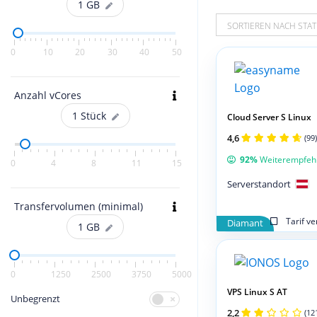
1
GB
SORTIEREN NACH STAT
0
10
20
30
40
50
Anzahl vCores
1
Stück
Cloud Server S Linux
4,6
(99)
92%
Weiterempfeh
0
4
8
11
15
Serverstandort
Transfervolumen (minimal)
Tarif v
Diamant
1
GB
0
1250
2500
3750
5000
VPS Linux S AT
Unbegrenzt
2,2
(12