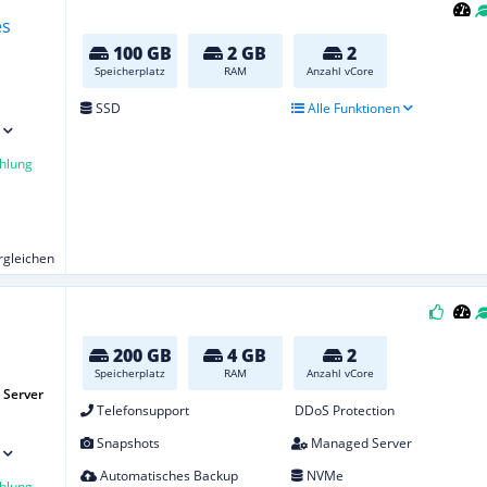
100 GB
2 GB
2
Speicherplatz
RAM
Anzahl vCore
SSD
Alle Funktionen
hlung
ergleichen
200 GB
4 GB
2
Speicherplatz
RAM
Anzahl vCore
Server
Telefonsupport
DDoS Protection
Snapshots
Managed Server
Automatisches Backup
NVMe
hlung