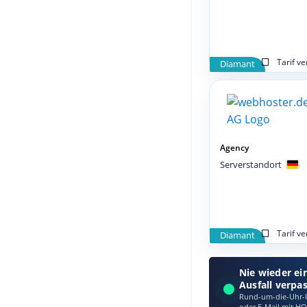
Tarif v
Diamant
Agency
Serverstandort
Tarif v
Diamant
Nie wieder ei
Ausfall verpa
Rund-um-die-Uhr-Ü
oder E‑Mail mit HO