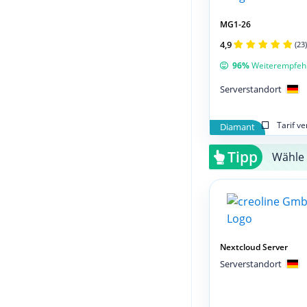
MG1-26
4,9
(23)
96%
Weiterempfeh
Serverstandort
Tarif v
Diamant
Tipp
Wähle 
Nextcloud Server
Serverstandort