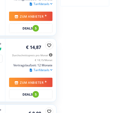
Tarifdetails
*
ZUM ANBIETER
DEALS
5
e
€ 14,87
Durchschnittspreis pro Monat
€ 18,15/Monat
Vertragslaufzeit: 12 Monate
Tarifdetails
*
ZUM ANBIETER
DEALS
5
e