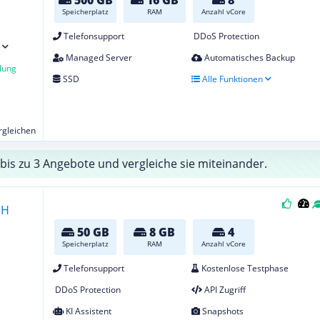
Speicherplatz
RAM
Anzahl vCore
Telefonsupport
DDoS Protection
Managed Server
Automatisches Backup
lung
SSD
Alle Funktionen
ergleichen
bis zu 3 Angebote und vergleiche sie miteinander.
50 GB
8 GB
4
Speicherplatz
RAM
Anzahl vCore
Telefonsupport
Kostenlose Testphase
DDoS Protection
API Zugriff
KI Assistent
Snapshots