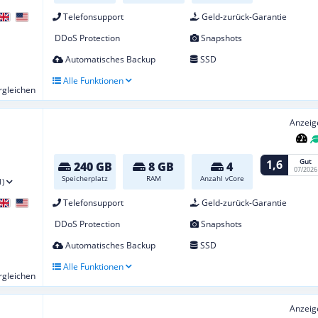
Telefonsupport
Geld-zurück-Garantie
DDoS Protection
Snapshots
Automatisches Backup
SSD
Alle Funktionen
ergleichen
Anzeig
Gut
1,6
240 GB
8 GB
4
07/2026
Speicherplatz
RAM
Anzahl vCore
1)
Telefonsupport
Geld-zurück-Garantie
DDoS Protection
Snapshots
Automatisches Backup
SSD
Alle Funktionen
ergleichen
Anzeig