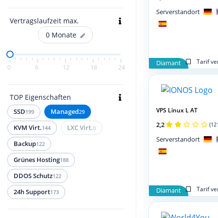
Serverstandort
Vertragslaufzeit max.
0
Monate
Tarif v
Diamant
0
6
12
18
24
TOP Eigenschaften
VPS Linux L AT
SSD
Managed
199
29
2,2
(12
KVM Virt.
LXC Virt.
144
0
Serverstandort
Backup
122
Grünes Hosting
188
DDOS Schutz
122
Tarif v
Diamant
24h Support
173