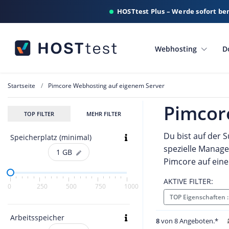
HOSTtest Plus – Werde sofort be
Webhosting
D
Startseite
Pimcore Webhosting auf eigenem Server
Pimcor
TOP FILTER
MEHR FILTER
Du bist auf der 
Speicherplatz (minimal)
spezielle Manage
1
GB
Pimcore auf eine
AKTIVE FILTER:
0
250
500
750
1000
TOP Eigenschaften
Arbeitsspeicher
8
von 8 Angeboten.*