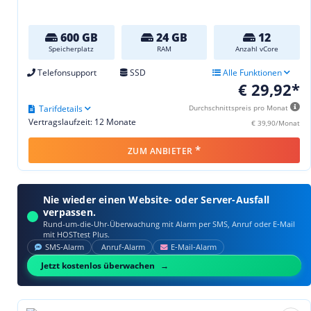
600 GB
24 GB
12
Speicherplatz
RAM
Anzahl vCore
Telefonsupport
SSD
Alle Funktionen
€ 29,92*
Tarifdetails
Durchschnittspreis pro Monat
Vertragslaufzeit: 12 Monate
€ 39,90/Monat
*
ZUM ANBIETER
Nie wieder einen Website- oder Server-Ausfall
verpassen.
Rund-um-die-Uhr-Überwachung mit Alarm per SMS, Anruf oder E‑Mail
mit HOSTtest Plus.
SMS‑Alarm
Anruf‑Alarm
E‑Mail‑Alarm
Jetzt kostenlos überwachen