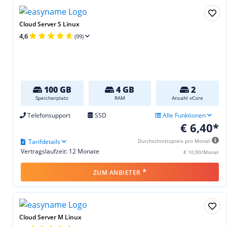
Cloud Server S Linux
4,6
(99)
100 GB
4 GB
2
Speicherplatz
RAM
Anzahl vCore
Telefonsupport
SSD
Alle Funktionen
€ 6,40*
Tarifdetails
Durchschnittspreis pro Monat
Vertragslaufzeit: 12 Monate
€ 10,90/Monat
*
ZUM ANBIETER
Cloud Server M Linux