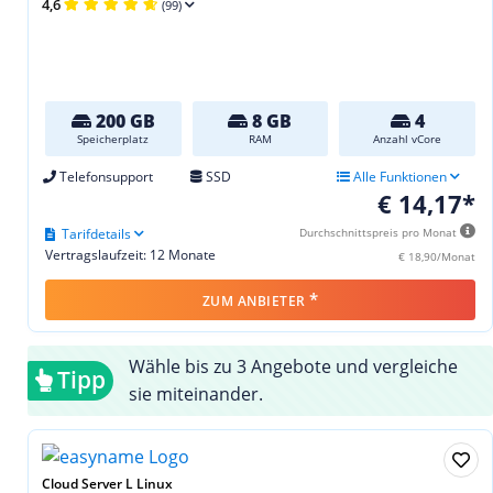
4,6
(99)
200 GB
8 GB
4
Speicherplatz
RAM
Anzahl vCore
Telefonsupport
SSD
Alle Funktionen
€ 14,17*
Tarifdetails
Durchschnittspreis pro Monat
Vertragslaufzeit: 12 Monate
€ 18,90/Monat
*
ZUM ANBIETER
Wähle bis zu 3 Angebote und vergleiche
Tipp
sie miteinander.
Cloud Server L Linux