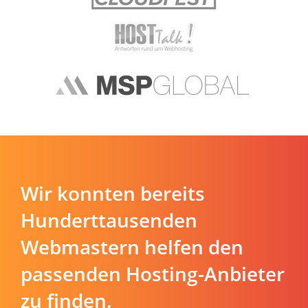
Wir konnten bereits
Hunderttausenden
Webmastern helfen den
passenden Hosting-Anbieter
zu finden.