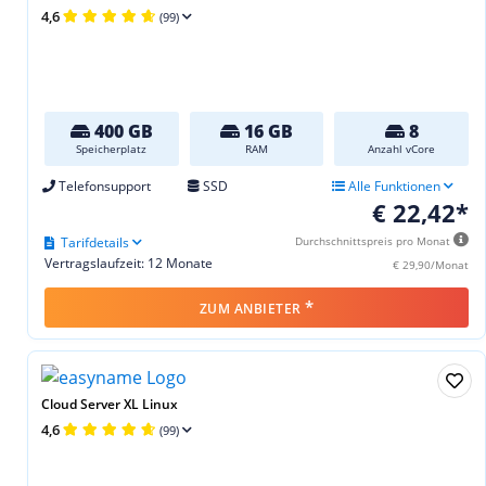
4,6
(99)
400 GB
16 GB
8
Speicherplatz
RAM
Anzahl vCore
Telefonsupport
SSD
Alle Funktionen
€ 22,42*
Tarifdetails
Durchschnittspreis pro Monat
Vertragslaufzeit: 12 Monate
€ 29,90/Monat
*
ZUM ANBIETER
Cloud Server XL Linux
4,6
(99)