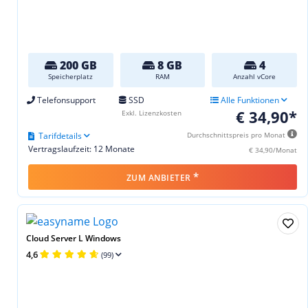
200 GB
8 GB
4
Speicherplatz
RAM
Anzahl vCore
Telefonsupport
SSD
Alle Funktionen
€ 34,90*
Exkl. Lizenzkosten
Tarifdetails
Durchschnittspreis pro Monat
Vertragslaufzeit: 12 Monate
€ 34,90/Monat
*
ZUM ANBIETER
Cloud Server L Windows
4,6
(99)