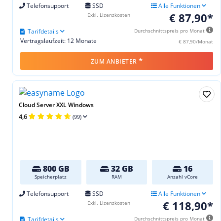
Telefonsupport
SSD
Alle Funktionen
€ 87,90*
Exkl. Lizenzkosten
Tarifdetails
Durchschnittspreis pro Monat
Vertragslaufzeit: 12 Monate
€ 87,90/Monat
*
ZUM ANBIETER
Cloud Server XXL Windows
4,6
(99)
800 GB
32 GB
16
Speicherplatz
RAM
Anzahl vCore
Telefonsupport
SSD
Alle Funktionen
€ 118,90*
Exkl. Lizenzkosten
Tarifdetails
Durchschnittspreis pro Monat