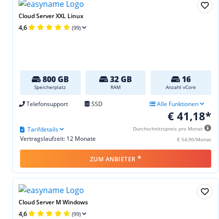
Cloud Server XXL Linux
4,6
(99)
800 GB
32 GB
16
Speicherplatz
RAM
Anzahl vCore
Telefonsupport
SSD
Alle Funktionen
€ 41,18*
Tarifdetails
Durchschnittspreis pro Monat
Vertragslaufzeit: 12 Monate
€ 54,90/Monat
*
ZUM ANBIETER
Cloud Server M Windows
4,6
(99)