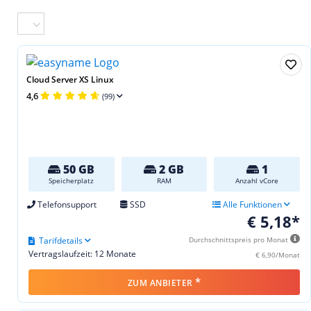
Cloud Server XS Linux
4,6
(99)
50 GB
2 GB
1
Speicherplatz
RAM
Anzahl vCore
Telefonsupport
SSD
Alle Funktionen
€ 5,18*
Tarifdetails
Durchschnittspreis pro Monat
Vertragslaufzeit: 12 Monate
€ 6,90/Monat
*
ZUM ANBIETER