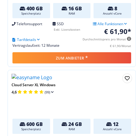
400 GB
16 GB
8
Speicherplatz
RAM
Anzahl vCore
Telefonsupport
SSD
Alle Funktionen
€ 61,90*
Exkl. Lizenzkosten
Tarifdetails
Durchschnittspreis pro Monat
Vertragslaufzeit: 12 Monate
€ 61,90/Monat
*
ZUM ANBIETER
Cloud Server XL Windows
4,6
(99)
600 GB
24 GB
12
Speicherplatz
RAM
Anzahl vCore