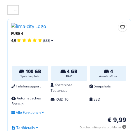
PURE 4
4,9
(863)
100 GB
4 GB
4
Speicherplatz
RAM
Anzahl vCore
Kostenlose
Telefonsupport
Snapshots
Testphase
Automatisches
RAID 10
SSD
Backup
Alle Funktionen
€ 9,99
Tarifdetails
Durchschnittspreis pro Monat