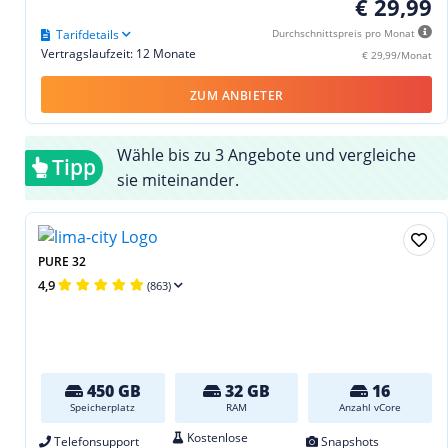
€ 29,99
Tarifdetails
Durchschnittspreis pro Monat
Vertragslaufzeit: 12 Monate
€ 29,99/Monat
ZUM ANBIETER
Wähle bis zu 3 Angebote und vergleiche
Tipp
sie miteinander.
PURE 32
4,9
(863)
450 GB
32 GB
16
Speicherplatz
RAM
Anzahl vCore
Kostenlose
Telefonsupport
Snapshots