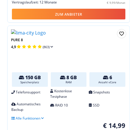
Vertragslaufzeit: 12 Monate
€ 9,99/Monat
ZUM ANBIETER
PURE 8
4,9
(863)
150 GB
8 GB
6
Speicherplatz
RAM
Anzahl vCore
Kostenlose
Telefonsupport
Snapshots
Testphase
Automatisches
RAID 10
SSD
Backup
Alle Funktionen
€ 14,99