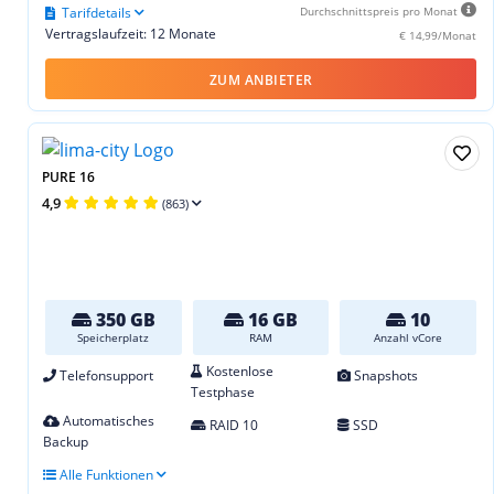
Tarifdetails
Durchschnittspreis pro Monat
Vertragslaufzeit: 12 Monate
€ 14,99/Monat
ZUM ANBIETER
PURE 16
4,9
(863)
350 GB
16 GB
10
Speicherplatz
RAM
Anzahl vCore
Kostenlose
Telefonsupport
Snapshots
Testphase
Automatisches
RAID 10
SSD
Backup
Alle Funktionen