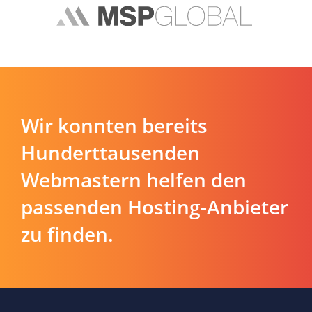
Wir konnten bereits
Hunderttausenden
Webmastern helfen den
passenden Hosting-Anbieter
zu finden.