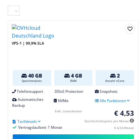
VPS-1 | 99,9% SLA
40 GB
4 GB
2
Speicherplatz
RAM
Anzahl vCore
Telefonsupport
DDoS Protection
Snapshots
Automatisches
NVMe
Alle Funktionen
Backup
€ 4,53
Exkl. Lizenzkosten
Tarifdetails
Durchschnittspreis pro Monat
Vertragslaufzeit: 1 Monat
€ 4,53/Monat