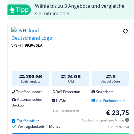
Wähle bis zu 3 Angebote und vergleiche
Tipp
sie miteinander.
VPS-4 | 99,9% SLA
200 GB
24 GB
8
Speicherplatz
RAM
Anzahl vCore
Telefonsupport
DDoS Protection
Snapshots
Automatisches
NVMe
Alle Funktionen
Backup
€ 23,75
Exkl. Lizenzkosten
Tarifdetails
Durchschnittspreis pro Monat
Vertragslaufzeit: 1 Monat
€ 23,75/Monat