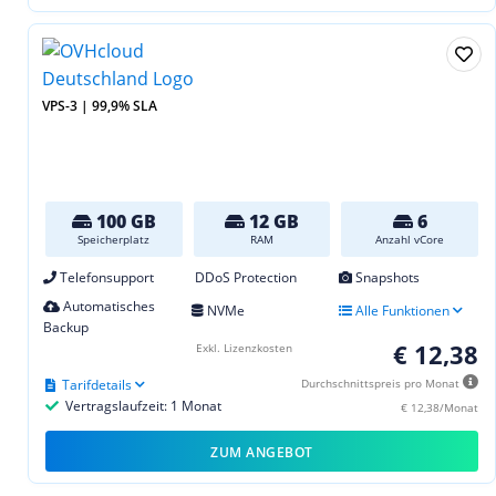
VPS-3 | 99,9% SLA
100 GB
12 GB
6
Speicherplatz
RAM
Anzahl vCore
Telefonsupport
DDoS Protection
Snapshots
Automatisches
NVMe
Alle Funktionen
Backup
€ 12,38
Exkl. Lizenzkosten
Tarifdetails
Durchschnittspreis pro Monat
Vertragslaufzeit: 1 Monat
€ 12,38/Monat
ZUM ANGEBOT