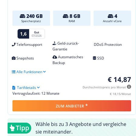
240 GB
8 GB
4
Speicherplatz
RAM
Anzahl vCore
Gut
1,6
07/2026
Geld-zurück-
Telefonsupport
DDoS Protection
Garantie
Automatisches
Snapshots
SSD
Backup
Alle Funktionen
€ 14,87
Tarifdetails
Durchschnittspreis pro Monat
Vertragslaufzeit: 12 Monate
€ 18,15/Monat
*
ZUM ANBIETER
Wähle bis zu 3 Angebote und vergleiche
Tipp
sie miteinander.