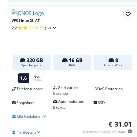
VPS Linux XL AT
2,2
(121)
320 GB
16 GB
8
Speicherplatz
RAM
Anzahl vCore
Gut
1,6
07/2026
Geld-zurück-
Telefonsupport
DDoS Protection
Garantie
Automatisches
Snapshots
SSD
Backup
Alle Funktionen
€ 31,01
Tarifdetails
Durchschnittspreis pro Monat