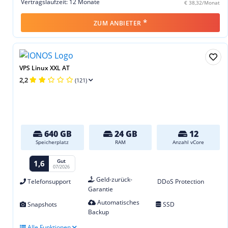
Vertragslaufzeit: 12 Monate
€ 38,32/Monat
*
ZUM ANBIETER
VPS Linux XXL AT
2,2
(121)
640 GB
24 GB
12
Speicherplatz
RAM
Anzahl vCore
Gut
1,6
07/2026
Geld-zurück-
Telefonsupport
DDoS Protection
Garantie
Automatisches
Snapshots
SSD
Backup
Alle Funktionen