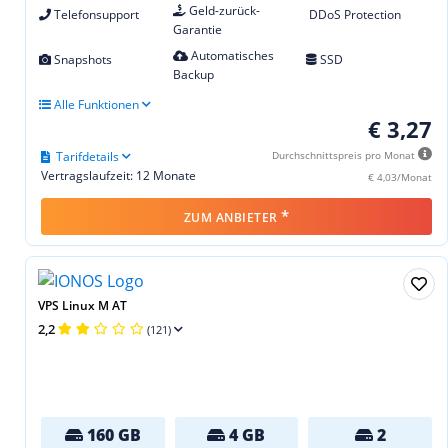
Geld-zurück-
Telefonsupport
DDoS Protection
Garantie
Automatisches
Snapshots
SSD
Backup
Alle Funktionen
€ 3,27
Tarifdetails
Durchschnittspreis pro Monat
Vertragslaufzeit: 12 Monate
€ 4,03/Monat
*
ZUM ANBIETER
VPS Linux M AT
2,2
(121)
160 GB
4 GB
2