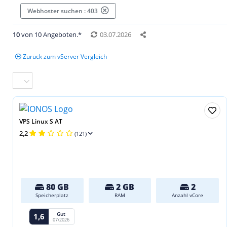
Webhoster suchen : 403
10
von 10 Angeboten.*
03.07.2026
Zurück zum vServer Vergleich
VPS Linux S AT
2,2
(121)
80 GB
2 GB
2
Speicherplatz
RAM
Anzahl vCore
Gut
1,6
07/2026