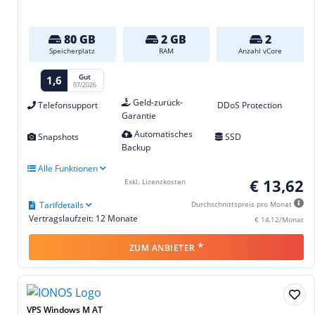
80 GB
2 GB
2
Speicherplatz
RAM
Anzahl vCore
Gut
1,6
07/2026
Geld-zurück-
Telefonsupport
DDoS Protection
Garantie
Automatisches
Snapshots
SSD
Backup
Alle Funktionen
€ 13,62
Exkl. Lizenzkosten
Tarifdetails
Durchschnittspreis pro Monat
Vertragslaufzeit: 12 Monate
€ 14,12/Monat
*
ZUM ANBIETER
VPS Windows M AT