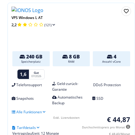
VPS Windows L AT
2,2
(121)
240 GB
8 GB
4
Speicherplatz
RAM
Anzahl vCore
Gut
1,6
07/2026
Geld-zurück-
Telefonsupport
DDoS Protection
Garantie
Automatisches
Snapshots
SSD
Backup
Alle Funktionen
€ 44,87
Exkl. Lizenzkosten
Tarifdetails
Durchschnittspreis pro Monat
Vertragslaufzeit: 12 Monate
€ 48,40/Monat