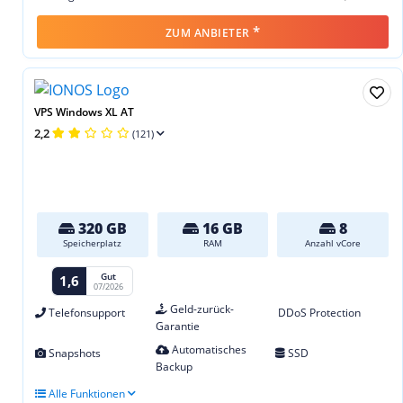
*
ZUM ANBIETER
VPS Windows XL AT
2,2
(121)
320 GB
16 GB
8
Speicherplatz
RAM
Anzahl vCore
Gut
1,6
07/2026
Geld-zurück-
Telefonsupport
DDoS Protection
Garantie
Automatisches
Snapshots
SSD
Backup
Alle Funktionen