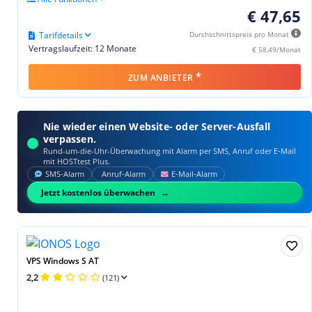
€ 47,65
Tarifdetails
Durchschnittspreis pro Monat
Vertragslaufzeit: 12 Monate
€ 58,49/Monat
*
ZUM ANBIETER
Nie wieder einen Website- oder Server-Ausfall
verpassen.
Rund-um-die-Uhr-Überwachung mit Alarm per SMS, Anruf oder E‑Mail
mit HOSTtest Plus.
SMS‑Alarm
Anruf‑Alarm
E‑Mail‑Alarm
Jetzt kostenlos überwachen
VPS Windows S AT
2,2
(121)