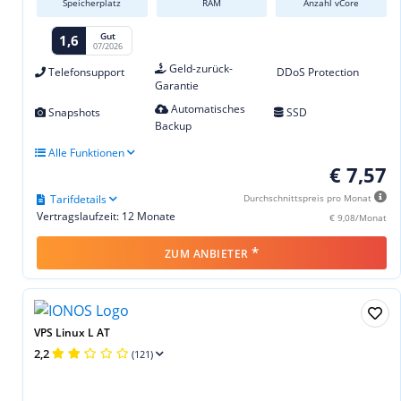
Speicherplatz
RAM
Anzahl vCore
Gut
1,6
07/2026
Geld-zurück-
Telefonsupport
DDoS Protection
Garantie
Automatisches
Snapshots
SSD
Backup
Alle Funktionen
€ 7,57
Tarifdetails
Durchschnittspreis pro Monat
Vertragslaufzeit: 12 Monate
€ 9,08/Monat
*
ZUM ANBIETER
VPS Linux L AT
2,2
(121)