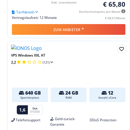
€ 65,80
Exkl. Lizenzkosten
Tarifdetails
Durchschnittspreis pro Monat
Vertragslaufzeit: 12 Monate
€ 68,57/Monat
*
ZUM ANBIETER
VPS Windows XXL AT
2,2
(121)
640 GB
24 GB
12
Speicherplatz
RAM
Anzahl vCore
Gut
1,6
07/2026
Geld-zurück-
Telefonsupport
DDoS Protection
Garantie