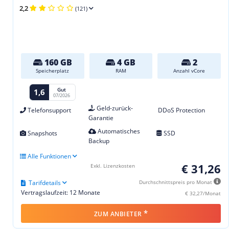
2,2
(121)
160 GB
4 GB
2
Speicherplatz
RAM
Anzahl vCore
Gut
1,6
07/2026
Geld-zurück-
Telefonsupport
DDoS Protection
Garantie
Automatisches
Snapshots
SSD
Backup
Alle Funktionen
€ 31,26
Exkl. Lizenzkosten
Tarifdetails
Durchschnittspreis pro Monat
Vertragslaufzeit: 12 Monate
€ 32,27/Monat
*
ZUM ANBIETER