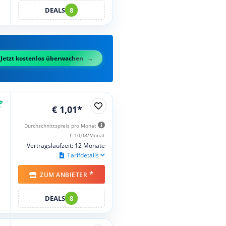
DEALS
8
Jetzt kostenlos überwachen
€ 1,01*
Durchschnittspreis pro Monat
€ 10,08/Monat
Vertragslaufzeit: 12 Monate
Tarifdetails
*
ZUM ANBIETER
DEALS
8