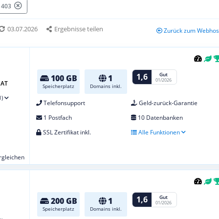
: 403
03.07.2026
Ergebnisse teilen
Zurück zum Webhost
Gut
1,6
100 GB
1
01/2026
 AT
Speicherplatz
Domains inkl.
1)
Telefonsupport
Geld-zurück-Garantie
1 Postfach
10 Datenbanken
SSL Zertifikat inkl.
Alle Funktionen
ergleichen
Gut
1,6
200 GB
1
01/2026
Speicherplatz
Domains inkl.