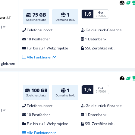
Gut
1,6
75 GB
1
01/2026
ost AT
Speicherplatz
Domains inkl.
1)
Telefonsupport
Geld-zurück-Garantie
10 Postfächer
1 Datenbank
Für bis zu 1 Webprojekte
SSL Zertifikat inkl.
Alle Funktionen
ergleichen
Gut
1,6
100 GB
1
01/2026
Speicherplatz
Domains inkl.
Telefonsupport
Geld-zurück-Garantie
1)
10 Postfächer
1 Datenbank
Für bis zu 1 Webprojekte
SSL Zertifikat inkl.
Alle Funktionen