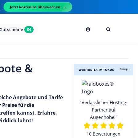
Jetzt kostenlos überwachen
l
Gutscheine
84
bote &
Anzeige
WEBHOSTER IM FOKUS
lche Angebote und Tarife
"Verlässlicher Hosting-
Preise für die
Partner auf
reffen kannst. Erfahre,
Augenhöhe!"
rklich lohnt!
10 Bewertungen