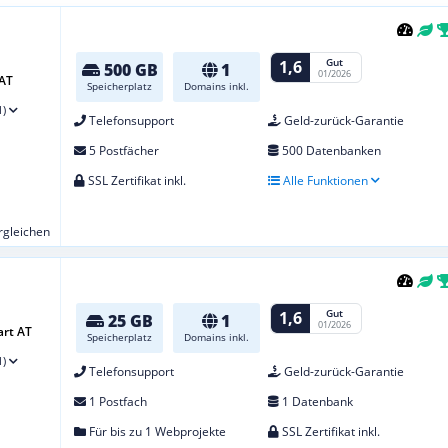
Gut
1,6
500 GB
1
01/2026
 AT
Speicherplatz
Domains inkl.
1)
Telefonsupport
Geld-zurück-Garantie
5 Postfächer
500 Datenbanken
SSL Zertifikat inkl.
Alle Funktionen
ergleichen
Gut
1,6
25 GB
1
01/2026
art AT
Speicherplatz
Domains inkl.
1)
Telefonsupport
Geld-zurück-Garantie
1 Postfach
1 Datenbank
Für bis zu 1 Webprojekte
SSL Zertifikat inkl.