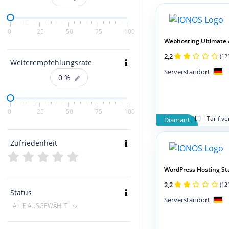
0
25
50
75
100
Webhosting Ultimate
2,2
(12
Weiterempfehlungsrate
Serverstandort
0
%
0
25
50
75
100
Tarif v
Diamant
Zufriedenheit
WordPress Hosting St
2,2
(12
Status
Serverstandort
ALLE AUSGEWÄHLT