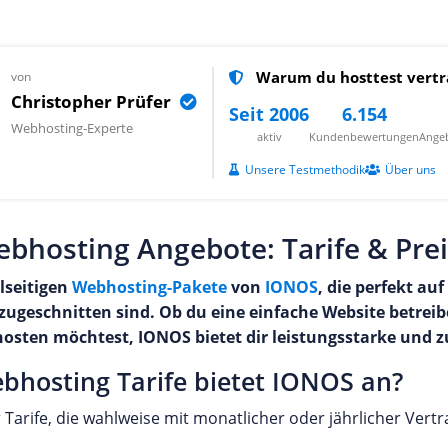
Warum du hosttest vertr
von
Christopher Prüfer
Seit 2006
6.154
Webhosting-Experte
aktiv
Kundenbewertungen
Angeb
Unsere Testmethodik
Über uns
hosting Angebote: Tarife & Prei
lseitigen
Webhosting-Pakete
von
IONOS
, die perfekt au
ugeschnitten sind. Ob du eine einfache Website betrei
ten möchtest, IONOS bietet dir leistungsstarke und z
bhosting Tarife bietet IONOS an?
 Tarife, die wahlweise mit monatlicher oder jährlicher Vertr