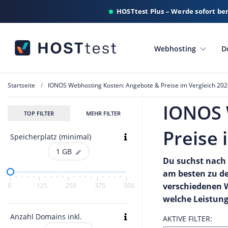
HOSTtest Plus – Werde sofort be
Webhosting
D
Startseite
IONOS Webhosting Kosten: Angebote & Preise im Vergleich 202
IONOS 
TOP FILTER
MEHR FILTER
Preise 
Speicherplatz (minimal)
1
GB
Du suchst nach
am besten zu dei
verschiedenen W
0
125
250
375
500
welche Leistung
Anzahl Domains inkl.
AKTIVE FILTER: