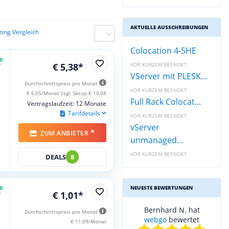
AKTUELLE AUSSCHREIBUNGEN
ing Vergleich
Colocation 4-5HE
€ 5,38*
VOR KURZEM BEENDET
VServer mit PLESK...
Durchschnittspreis pro Monat
VOR KURZEM BEENDET
€ 6,05/Monat zzgl. Setup € 10,08
Full Rack Colocat...
Vertragslaufzeit: 12 Monate
Tarifdetails
VOR KURZEM BEENDET
vServer
*
ZUM ANBIETER
unmanaged...
VOR KURZEM BEENDET
DEALS
8
NEUESTE BEWERTUNGEN
€ 1,01*
Bernhard N. hat
Durchschnittspreis pro Monat
webgo
bewertet
€ 11,09/Monat