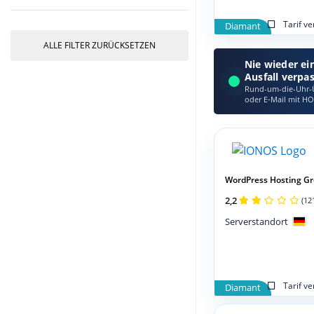
Tarif v
Diamant
ALLE FILTER ZURÜCKSETZEN
Nie wieder ei
Ausfall verpa
Rund-um-die-Uhr-Ü
oder E‑Mail mit HO
WordPress Hosting G
2,2
(12
Serverstandort
Tarif v
Diamant