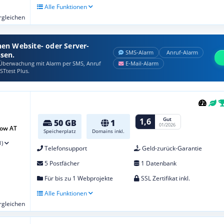
Alle Funktionen
ergleichen
nen Website- oder Server-
SMS‑Alarm
Anruf‑Alarm
ssen.
berwachung mit Alarm per SMS, Anruf
E‑Mail‑Alarm
STtest Plus.
Gut
1,6
50 GB
1
01/2026
row AT
Speicherplatz
Domains inkl.
1)
Telefonsupport
Geld-zurück-Garantie
5 Postfächer
1 Datenbank
Für bis zu 1 Webprojekte
SSL Zertifikat inkl.
Alle Funktionen
ergleichen