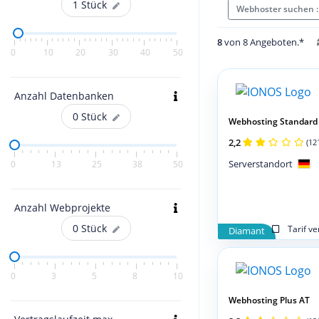
1
Stück
Webhoster suchen 
8
von 8 Angeboten.*
0
10
20
30
40
50
Anzahl Datenbanken
0
Stück
Webhosting Standard
2,2
(12
Serverstandort
0
13
25
38
50
Anzahl Webprojekte
0
Stück
Tarif v
Diamant
0
3
5
8
10
Webhosting Plus AT