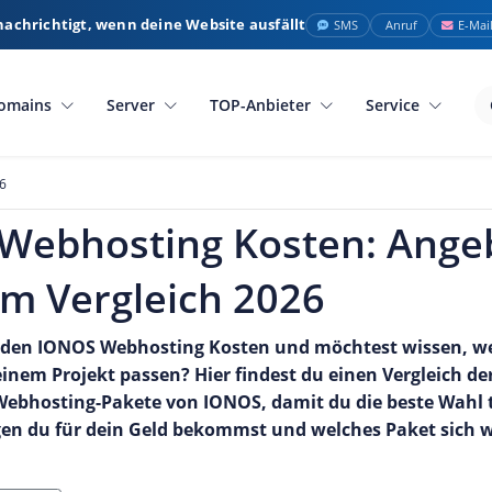
nachrichtigt, wenn deine Website ausfällt
SMS
Anruf
E-Mai
omains
Server
TOP-Anbieter
Service
6
Webhosting Kosten: Ange
im Vergleich 2026
 den IONOS Webhosting Kosten und möchtest wissen, we
nem Projekt passen? Hier findest du einen Vergleich der 
ebhosting-Pakete von IONOS, damit du die beste Wahl t
en du für dein Geld bekommst und welches Paket sich wi