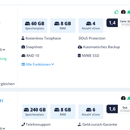
Sehr G
1,4
60 GB
8 GB
4
01/202
Speicherplatz
RAM
Anzahl vCore
Kostenlose Testphase
DDoS Protection
Snapshots
Automatisches Backup
3)
RAID 10
NVME SSD
lung
Alle Funktionen
ergleichen
Gut
1,6
240 GB
8 GB
6
07/2026
Speicherplatz
RAM
Anzahl vCore
Telefonsupport
Geld-zurück-Garantie
9)