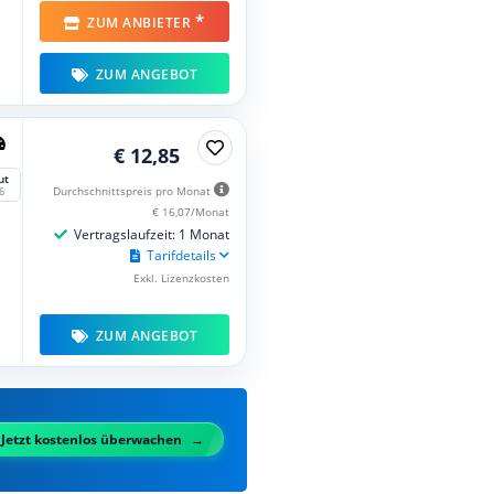
*
ZUM ANBIETER
ZUM ANGEBOT
€ 12,85
ut
Durchschnittspreis pro Monat
6
€ 16,07/Monat
Vertragslaufzeit: 1 Monat
Tarifdetails
Exkl. Lizenzkosten
ZUM ANGEBOT
Jetzt kostenlos überwachen