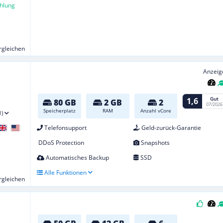
hlung
ergleichen
Anzeig
Gut
1,6
80 GB
2 GB
2
07/2026
Speicherplatz
RAM
Anzahl vCore
1)
Telefonsupport
Geld-zurück-Garantie
DDoS Protection
Snapshots
Automatisches Backup
SSD
Alle Funktionen
ergleichen