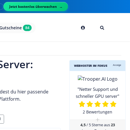
Jetzt kostenlos überwachen
l
Gutscheine
84
Server:
Anzeige
WEBHOSTER IM FOKUS
"Netter Support und
dest du hier passende
schneller GPU server"
Plattform.
2 Bewertungen
+
4,5
/ 5 Sterne aus
23