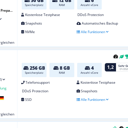
50 GB
12 GB
6
Speicherplatz
RAM
Anzahl vCore
Prepa...
Kostenlose Testphase
DDoS Protection
Snapshots
Automatisches Backup
NVMe
Alle Funktionen
ergleichen
Sehr G
1,2
256 GB
8 GB
4
01/202
Speicherplatz
RAM
Anzahl vCore
2)
Telefonsupport
Kostenlose Testphase
lung
DDoS Protection
Snapshots
SSD
Alle Funktionen
ergleichen