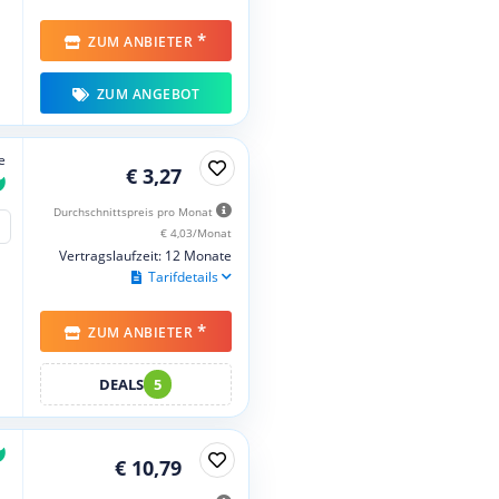
*
ZUM ANBIETER
ZUM ANGEBOT
e
€ 3,27
Durchschnittspreis pro Monat
€ 4,03/Monat
Vertragslaufzeit: 12 Monate
Tarifdetails
*
ZUM ANBIETER
DEALS
5
€ 10,79