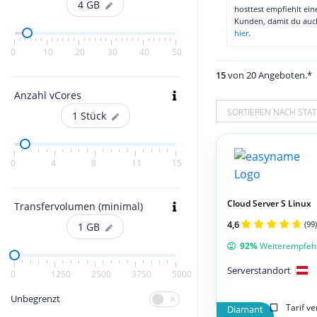
4
GB
hosttest empfiehlt ei
Kunden, damit du au
hier
.
0
10
20
30
40
50
15
von 20 Angeboten.*
Anzahl vCores
SORTIEREN NACH STAT
1
Stück
0
4
8
11
15
Cloud Server S Linux
Transfervolumen (minimal)
4,6
(99)
1
GB
92%
Weiterempfeh
Serverstandort
0
1250
2500
3750
5000
Unbegrenzt
Tarif v
Diamant