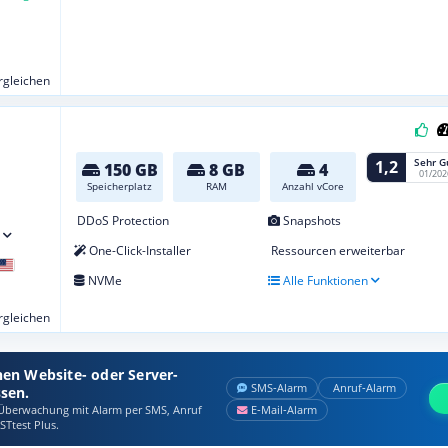
ergleichen
Sehr G
1,2
150 GB
8 GB
4
01/202
Speicherplatz
RAM
Anzahl vCore
DDoS Protection
Snapshots
One-Click-Installer
Ressourcen erweiterbar
NVMe
Alle Funktionen
ergleichen
nen Website- oder Server-
SMS‑Alarm
Anruf‑Alarm
ssen.
berwachung mit Alarm per SMS, Anruf
E‑Mail‑Alarm
STtest Plus.