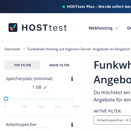
HOSTtest Plus – Werde sofort be
Webhosting
D
Startseite
Funkwhale Hosting auf eigenem Server: Angebote im Vergleich
Funkwh
TOP FILTER
MEHR FILTER
Angebo
Speicherplatz (minimal)
1
GB
Du möchtest ein 
Angebote für ein
0
250
500
750
1000
AKTIVE FILTER:
Arbeitsspeicher : 4
Arbeitsspeicher