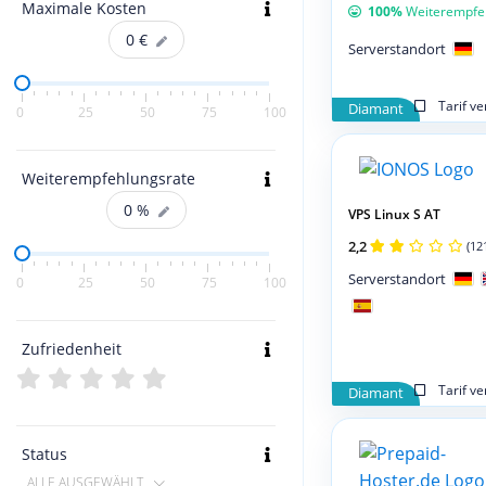
Maximale Kosten
100%
Weiterempfe
0
€
Serverstandort
Tarif v
Diamant
0
25
50
75
100
Weiterempfehlungsrate
0
%
VPS Linux S AT
2,2
(12
Serverstandort
0
25
50
75
100
Zufriedenheit
Tarif v
Diamant
Status
ALLE AUSGEWÄHLT