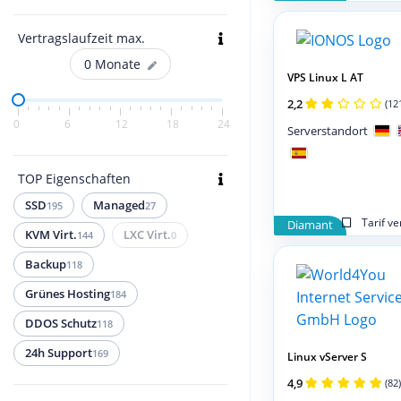
Vertragslaufzeit max.
0
Monate
VPS Linux L AT
2,2
(12
0
6
12
18
24
Serverstandort
TOP Eigenschaften
SSD
Managed
195
27
Tarif v
Diamant
KVM Virt.
LXC Virt.
144
0
Backup
118
Grünes Hosting
184
DDOS Schutz
118
24h Support
169
Linux vServer S
4,9
(82)