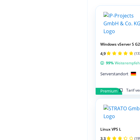
Windows vServer S G2
4,9
(13
99%
Weiterempfeh
Serverstandort
Tarif v
Premium
Linux VPS L
3,3
(19