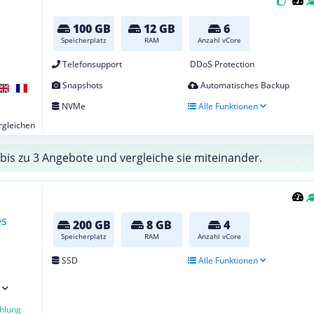
100 GB
12 GB
6
Speicherplatz
RAM
Anzahl vCore
Telefonsupport
DDoS Protection
Snapshots
Automatisches Backup
NVMe
Alle Funktionen
ergleichen
bis zu 3 Angebote und vergleiche sie miteinander.
200 GB
8 GB
4
Speicherplatz
RAM
Anzahl vCore
SSD
Alle Funktionen
hlung