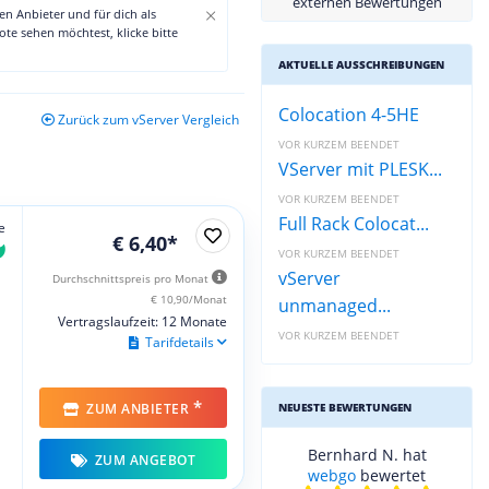
externen Bewertungen
×
den Anbieter und für dich als
te sehen möchtest, klicke bitte
AKTUELLE AUSSCHREIBUNGEN
Colocation 4-5HE
Zurück zum vServer Vergleich
VOR KURZEM BEENDET
VServer mit PLESK...
VOR KURZEM BEENDET
Full Rack Colocat...
e
€ 6,40*
VOR KURZEM BEENDET
vServer
Durchschnittspreis pro Monat
€ 10,90/Monat
unmanaged...
Vertragslaufzeit: 12 Monate
VOR KURZEM BEENDET
Tarifdetails
*
ZUM ANBIETER
NEUESTE BEWERTUNGEN
Bernhard N. hat
ZUM ANGEBOT
webgo
bewertet