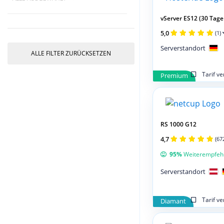
vServer ES12 (30 Tage 
5,0
(1)
Serverstandort
ALLE FILTER ZURÜCKSETZEN
Tarif v
Premium
RS 1000 G12
4,7
(67
95%
Weiterempfeh
Serverstandort
Tarif v
Diamant