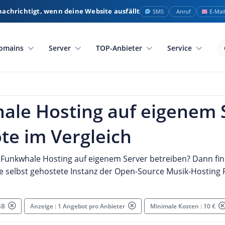
nachrichtigt, wenn deine Website ausfällt
SMS
Anruf
E-Mai
omains
Server
TOP-Anbieter
Service
ale Hosting auf eigenem 
te im Vergleich
Funkwhale Hosting auf eigenem Server betreiben? Dann fin
e selbst gehostete Instanz der Open-Source Musik-Hosting 
 GB
Anzeige : 1 Angebot pro Anbieter
Minimale Kosten : 10 €