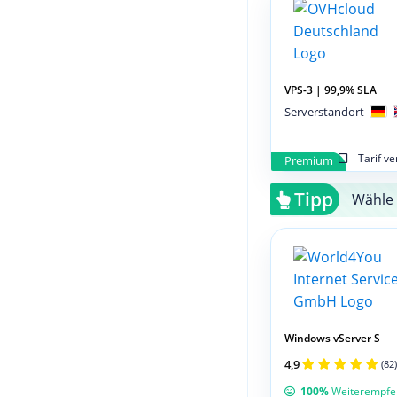
VPS-3 | 99,9% SLA
Serverstandort
Tarif v
Premium
Tipp
Wähle 
Windows vServer S
4,9
(82)
100%
Weiterempfe