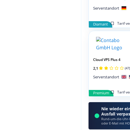
Serverstandort
Tarif v
Diamant
Cloud VPS Plus 4
2,1
(47)
Serverstandort
Tarif v
Premium
Nie wieder ei
Ausfall verpa
Rund-um-die-Uhr-Ü
oder E‑Mail mit HO