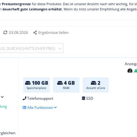
ne
Preisuntergrenze
für diese Produkte. Das ist unserer Ansicht nach sehr wichtig, für 
ch
dauerhaft gute Leistungen erhältst
. Wenn du trotz unserer Empfehlung alle Angebo
03.08.2026
Ergebnisse teilen
US, DURCHSCHNITTLICHER PREIS
Anzeig
100 GB
4 GB
2
Speicherplatz
RAM
Anzahl vCore
Telefonsupport
SSD
lung
Alle Funktionen
ergleichen