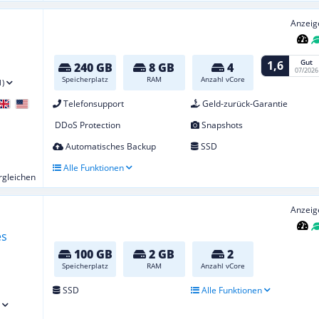
Anzeig
Gut
1,6
240 GB
8 GB
4
07/2026
Speicherplatz
RAM
Anzahl vCore
1)
Telefonsupport
Geld-zurück-Garantie
DDoS Protection
Snapshots
Automatisches Backup
SSD
Alle Funktionen
ergleichen
Anzeig
100 GB
2 GB
2
Speicherplatz
RAM
Anzahl vCore
SSD
Alle Funktionen