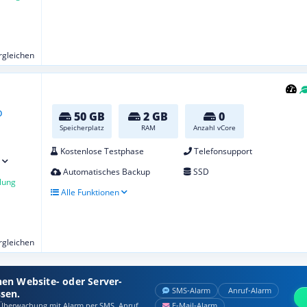
ergleichen
50 GB
2 GB
0
Speicherplatz
RAM
Anzahl vCore
Kostenlose Testphase
Telefonsupport
Automatisches Backup
SSD
lung
Alle Funktionen
ergleichen
nen Website- oder Server-
SMS‑Alarm
Anruf‑Alarm
ssen.
berwachung mit Alarm per SMS, Anruf
E‑Mail‑Alarm