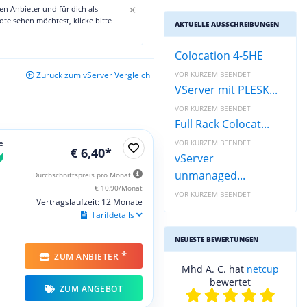
×
den Anbieter und für dich als
te sehen möchtest, klicke bitte
AKTUELLE AUSSCHREIBUNGEN
Colocation 4-5HE
VOR KURZEM BEENDET
Zurück zum vServer Vergleich
VServer mit PLESK...
VOR KURZEM BEENDET
Full Rack Colocat...
e
VOR KURZEM BEENDET
€ 6,40*
vServer
unmanaged...
Durchschnittspreis pro Monat
€ 10,90/Monat
VOR KURZEM BEENDET
Vertragslaufzeit: 12 Monate
Tarifdetails
NEUESTE BEWERTUNGEN
*
ZUM ANBIETER
Mhd A. C. hat
netcup
bewertet
ZUM ANGEBOT