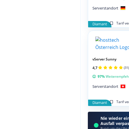
Serverstandort
Tarif v
Diamant
vServer Sunny
4,7
(31)
97%
Weiterempfeh
Serverstandort
Tarif v
Diamant
Nie wieder ei
Ausfall verpa
Rund-um-die-Uhr-Ü