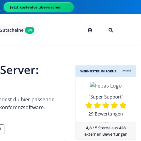
Jetzt kostenlos überwachen
l
Gutscheine
84
Server:
Anzeige
WEBHOSTER IM FOKUS
"Super Support"
ndest du hier passende
hkonferenzsoftware.
29 Bewertungen
+
4,8
/ 5 Sterne aus
428
externen Bewertungen