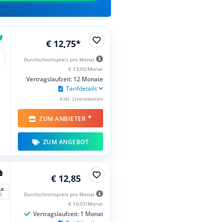
€ 12,75*
Durchschnittspreis pro Monat
€ 13,00/Monat
Vertragslaufzeit: 12 Monate
Tarifdetails
Exkl. Lizenzkosten
*
ZUM ANBIETER
ZUM ANGEBOT
€ 12,85
ut
Durchschnittspreis pro Monat
6
€ 16,07/Monat
Vertragslaufzeit: 1 Monat