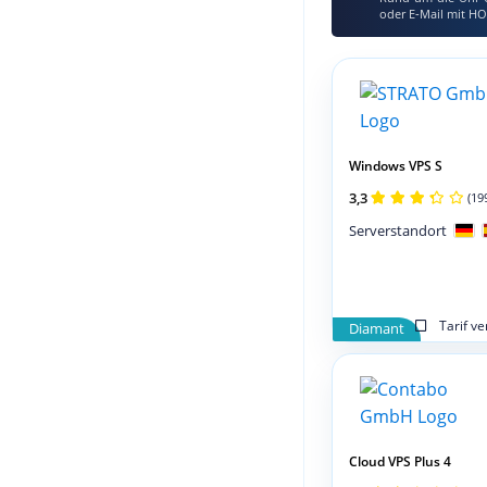
oder E‑Mail mit HO
Windows VPS S
3,3
(19
Serverstandort
Tarif v
Diamant
Cloud VPS Plus 4