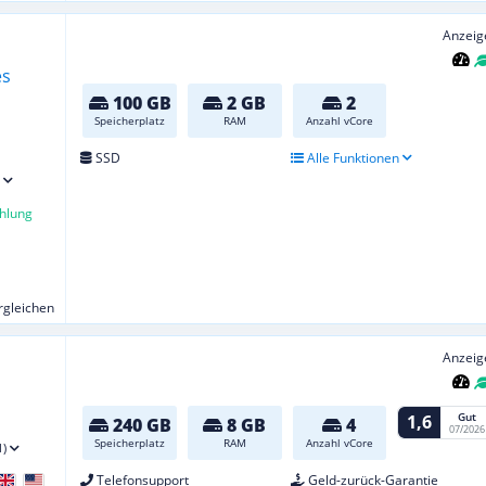
Anzeig
100 GB
2 GB
2
Speicherplatz
RAM
Anzahl vCore
SSD
Alle Funktionen
hlung
ergleichen
Anzeig
Gut
1,6
240 GB
8 GB
4
07/2026
Speicherplatz
RAM
Anzahl vCore
1)
Telefonsupport
Geld-zurück-Garantie