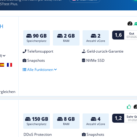
STtest Plus.
Gut
1,6
90 GB
2 GB
2
07/2026
Speicherplatz
RAM
Anzahl vCore
Telefonsupport
Geld-zurück-Garantie
9)
Snapshots
NVMe SSD
Alle Funktionen
ergleichen
Sehr G
1,2
150 GB
8 GB
4
01/202
Speicherplatz
RAM
Anzahl vCore
DDoS Protection
Snapshots