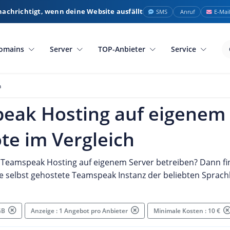
nachrichtigt, wenn deine Website ausfällt
SMS
Anruf
E-Mai
omains
Server
TOP-Anbieter
Service
h
eak Hosting auf eigenem 
te im Vergleich
 Teamspeak Hosting auf eigenem Server betreiben? Dann fi
e selbst gehostete Teamspeak Instanz der beliebten Sprac
 GB
Anzeige : 1 Angebot pro Anbieter
Minimale Kosten : 10 €