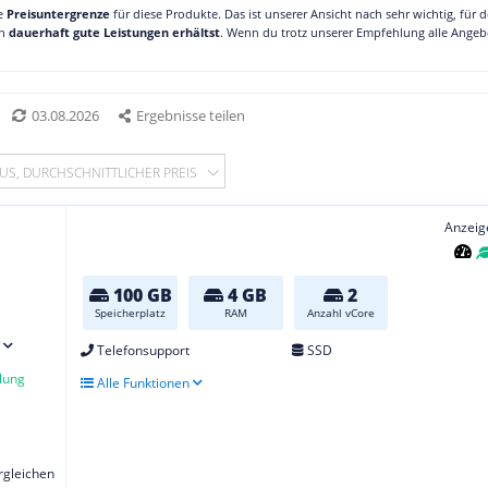
ne
Preisuntergrenze
für diese Produkte. Das ist unserer Ansicht nach sehr wichtig, für 
ch
dauerhaft gute Leistungen erhältst
. Wenn du trotz unserer Empfehlung alle Angebo
03.08.2026
Ergebnisse teilen
US, DURCHSCHNITTLICHER PREIS
Anzeig
100 GB
4 GB
2
Speicherplatz
RAM
Anzahl vCore
Telefonsupport
SSD
lung
Alle Funktionen
ergleichen