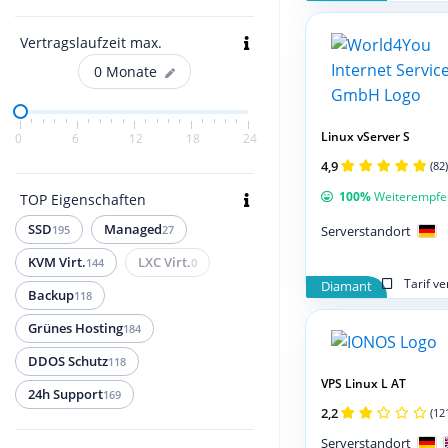
Vertragslaufzeit max.
0
Monate
Linux vServer S
0
6
12
18
24
4,9
(82)
100%
Weiterempfe
TOP Eigenschaften
SSD
Managed
Serverstandort
195
27
KVM Virt.
LXC Virt.
144
0
Tarif v
Diamant
Backup
118
Grünes Hosting
184
DDOS Schutz
118
VPS Linux L AT
24h Support
169
2,2
(12
Serverstandort