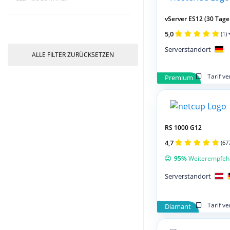
vServer ES12 (30 Tage 
5,0
(1)
Serverstandort
ALLE FILTER ZURÜCKSETZEN
Tarif v
Premium
RS 1000 G12
4,7
(67
95%
Weiterempfeh
Serverstandort
Tarif v
Diamant