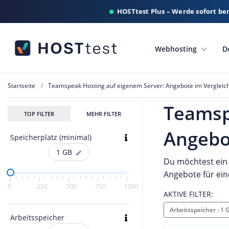
HOSTtest Plus – Werde sofort be
Webhosting
D
Startseite
Teamspeak Hosting auf eigenem Server: Angebote im Vergleic
Teamsp
TOP FILTER
MEHR FILTER
Angebo
Speicherplatz (minimal)
1
GB
Du möchtest ein
Angebote für ein
0
250
500
750
1000
AKTIVE FILTER:
Arbeitsspeicher : 1
Arbeitsspeicher