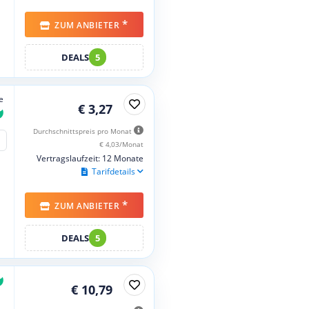
*
ZUM ANBIETER
DEALS
5
e
€ 3,27
Durchschnittspreis pro Monat
€ 4,03/Monat
Vertragslaufzeit: 12 Monate
Tarifdetails
*
ZUM ANBIETER
DEALS
5
€ 10,79