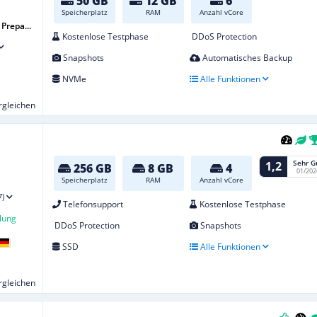
50 GB
12 GB
6
Speicherplatz
RAM
Anzahl vCore
Prepa...
Kostenlose Testphase
DDoS Protection
Snapshots
Automatisches Backup
NVMe
Alle Funktionen
ergleichen
Sehr G
1,2
256 GB
8 GB
4
01/202
Speicherplatz
RAM
Anzahl vCore
7)
Telefonsupport
Kostenlose Testphase
lung
DDoS Protection
Snapshots
SSD
Alle Funktionen
ergleichen