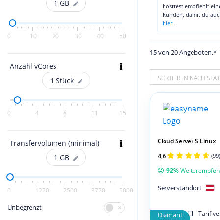
1
GB
hosttest empfiehlt ei
Kunden, damit du au
hier
.
0
10
20
30
40
50
15
von 20 Angeboten.*
Anzahl vCores
SORTIEREN NACH STAT
1
Stück
0
4
8
11
15
Cloud Server S Linux
Transfervolumen (minimal)
4,6
(99)
1
GB
92%
Weiterempfeh
Serverstandort
0
1250
2500
3750
5000
Unbegrenzt
Tarif v
Diamant