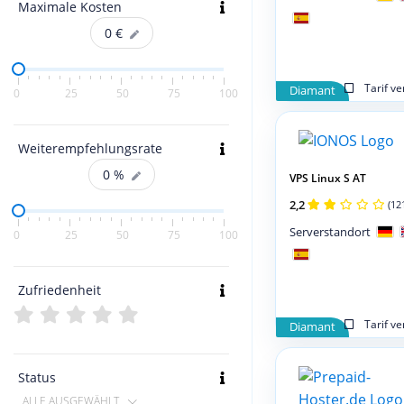
Maximale Kosten
0
€
Tarif v
Diamant
0
25
50
75
100
Weiterempfehlungsrate
0
%
VPS Linux S AT
2,2
(12
Serverstandort
0
25
50
75
100
Zufriedenheit
Tarif v
Diamant
Status
ALLE AUSGEWÄHLT