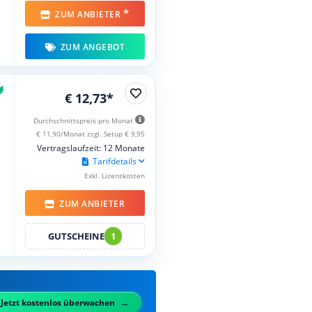
*
ZUM ANBIETER
ZUM ANGEBOT
€ 12,73*
Durchschnittspreis pro Monat
€ 11,90/Monat zzgl. Setup € 9,95
Vertragslaufzeit: 12 Monate
Tarifdetails
Exkl. Lizenzkosten
ZUM ANBIETER
GUTSCHEINE
1
Jetzt kostenlos überwachen