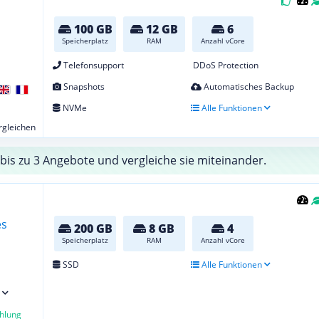
100 GB
12 GB
6
Speicherplatz
RAM
Anzahl vCore
Telefonsupport
DDoS Protection
Snapshots
Automatisches Backup
NVMe
Alle Funktionen
ergleichen
bis zu 3 Angebote und vergleiche sie miteinander.
200 GB
8 GB
4
Speicherplatz
RAM
Anzahl vCore
SSD
Alle Funktionen
hlung