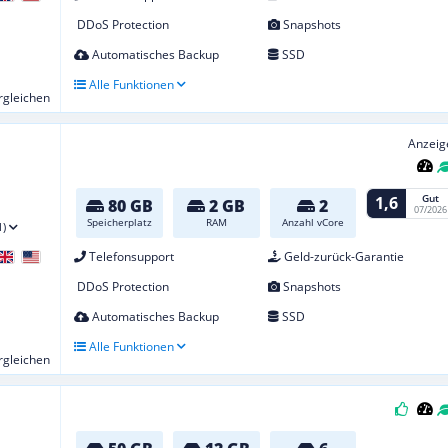
DDoS Protection
Snapshots
Automatisches Backup
SSD
Alle Funktionen
ergleichen
Anzeig
Gut
1,6
80 GB
2 GB
2
07/2026
Speicherplatz
RAM
Anzahl vCore
1)
Telefonsupport
Geld-zurück-Garantie
DDoS Protection
Snapshots
Automatisches Backup
SSD
Alle Funktionen
ergleichen