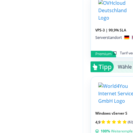
VPS-3 | 99,9% SLA
Serverstandort
Tarif v
Premium
Tipp
Wähle 
Windows vServer S
4,9
(82)
100%
Weiterempfe