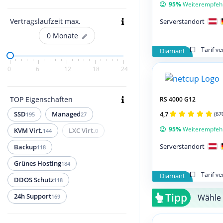
95%
Weiterempfeh
Vertragslaufzeit max.
Serverstandort
0
Monate
Tarif v
Diamant
0
6
12
18
24
TOP Eigenschaften
RS 4000 G12
4,7
SSD
Managed
(67
195
27
95%
Weiterempfeh
KVM Virt.
LXC Virt.
144
0
Serverstandort
Backup
118
Grünes Hosting
184
Tarif v
Diamant
DDOS Schutz
118
Tipp
Wähle 
24h Support
169