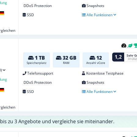
lung
DDoS Protection
Snapshots
SSD
Alle Funktionen
ergleichen
Sehr G
1,2
1 TB
32 GB
12
01/202
Speicherplatz
RAM
Anzahl vCore
0)
Telefonsupport
Kostenlose Testphase
lung
DDoS Protection
Snapshots
SSD
Alle Funktionen
ergleichen
bis zu 3 Angebote und vergleiche sie miteinander.