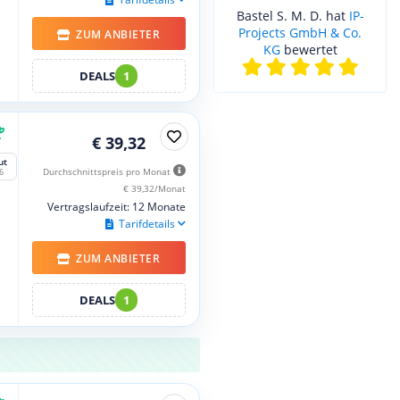
Bastel S. M. D. hat
IP-
Projects GmbH & Co.
ZUM ANBIETER
KG
bewertet
DEALS
1
€ 39,32
ut
Durchschnittspreis pro Monat
6
€ 39,32/Monat
Vertragslaufzeit: 12 Monate
Tarifdetails
ZUM ANBIETER
DEALS
1