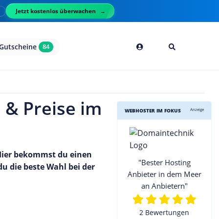
Jetzt kostenlos überwachen
l
Gutscheine
84
 & Preise im
Anzeige
WEBHOSTER IM FOKUS
 Hier bekommst du einen
"Bester Hosting
du die beste Wahl bei der
Anbieter in dem Meer
an Anbietern"
2 Bewertungen