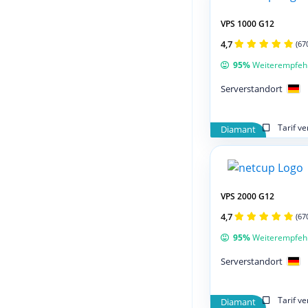
VPS 1000 G12
4,7
(67
95%
Weiterempfeh
Serverstandort
Tarif v
Diamant
VPS 2000 G12
4,7
(67
95%
Weiterempfeh
Serverstandort
Tarif v
Diamant