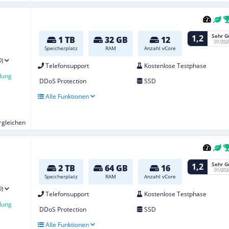
Sehr G
1,2
1 TB
32 GB
12
01/202
Speicherplatz
RAM
Anzahl vCore
0)
Telefonsupport
Kostenlose Testphase
lung
DDoS Protection
SSD
Alle Funktionen
ergleichen
Sehr G
1,2
2 TB
64 GB
16
01/202
Speicherplatz
RAM
Anzahl vCore
0)
Telefonsupport
Kostenlose Testphase
lung
DDoS Protection
SSD
Alle Funktionen