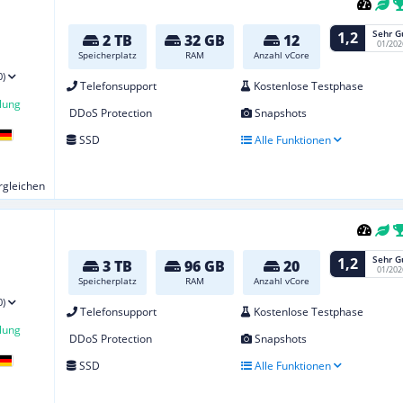
Sehr G
1,2
2 TB
32 GB
12
01/202
Speicherplatz
RAM
Anzahl vCore
0)
Telefonsupport
Kostenlose Testphase
lung
DDoS Protection
Snapshots
SSD
Alle Funktionen
ergleichen
Sehr G
1,2
3 TB
96 GB
20
01/202
Speicherplatz
RAM
Anzahl vCore
0)
Telefonsupport
Kostenlose Testphase
lung
DDoS Protection
Snapshots
SSD
Alle Funktionen