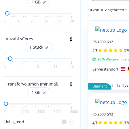
1
GB
10
von 10 Angeboten.*
0
10
20
30
40
50
Anzahl vCores
RS 1000 G12
1
Stück
4,7
(67
95%
Weiterempfeh
0
4
8
11
15
Serverstandort
Transfervolumen (minimal)
Tarif v
Diamant
1
GB
0
1250
2500
3750
5000
RS 2000 G12
Unbegrenzt
4,7
(67