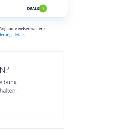
DEALS
1
e Angebote weisen weitere
ierungsdetails
N?
reibung
halten.