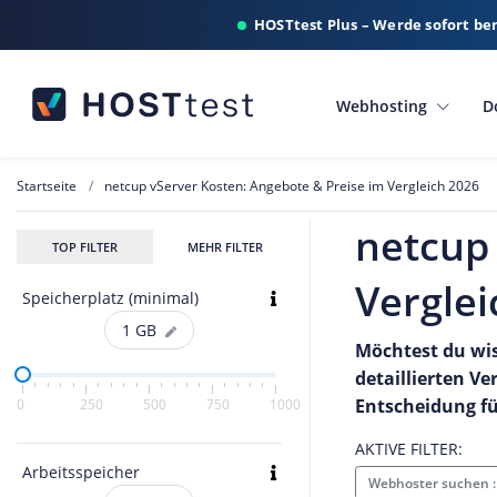
HOSTtest Plus – Werde sofort be
Webhosting
D
Startseite
netcup vServer Kosten: Angebote & Preise im Vergleich 2026
netcup 
TOP FILTER
MEHR FILTER
Verglei
Speicherplatz (minimal)
1
GB
Möchtest du wis
detaillierten Ve
Entscheidung fü
0
250
500
750
1000
AKTIVE FILTER:
Arbeitsspeicher
Webhoster suchen 