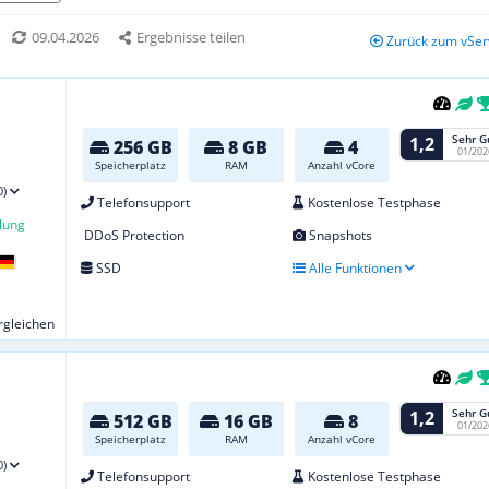
09.04.2026
Ergebnisse teilen
Zurück zum vSer
Sehr G
1,2
256 GB
8 GB
4
01/202
Speicherplatz
RAM
Anzahl vCore
0)
Telefonsupport
Kostenlose Testphase
lung
DDoS Protection
Snapshots
SSD
Alle Funktionen
ergleichen
Sehr G
1,2
512 GB
16 GB
8
01/202
Speicherplatz
RAM
Anzahl vCore
0)
Telefonsupport
Kostenlose Testphase