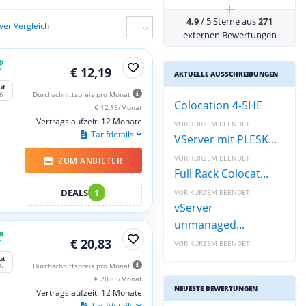
+
4,9
/ 5 Sterne aus
271
ver Vergleich
externen Bewertungen
€ 12,19
AKTUELLE AUSSCHREIBUNGEN
ut
Durchschnittspreis pro Monat
6
Colocation 4-5HE
€ 12,19/Monat
Vertragslaufzeit: 12 Monate
VOR KURZEM BEENDET
Tarifdetails
VServer mit PLESK...
VOR KURZEM BEENDET
ZUM ANBIETER
Full Rack Colocat...
DEALS
1
VOR KURZEM BEENDET
vServer
unmanaged...
€ 20,83
VOR KURZEM BEENDET
ut
Durchschnittspreis pro Monat
6
€ 20,83/Monat
NEUESTE BEWERTUNGEN
Vertragslaufzeit: 12 Monate
Tarifdetails