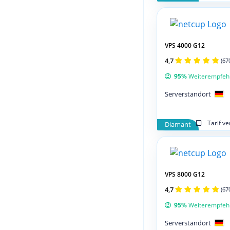
VPS 4000 G12
4,7
(67
95%
Weiterempfeh
Serverstandort
Tarif v
Diamant
VPS 8000 G12
4,7
(67
95%
Weiterempfeh
Serverstandort