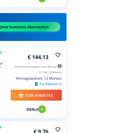
Jetzt kostenlos überwachen
€ 144,13
ut
Durchschnittspreis pro Monat
6
€ 144,13/Monat
Vertragslaufzeit: 12 Monate
Tarifdetails
ZUM ANBIETER
DEALS
1
€ 9,76