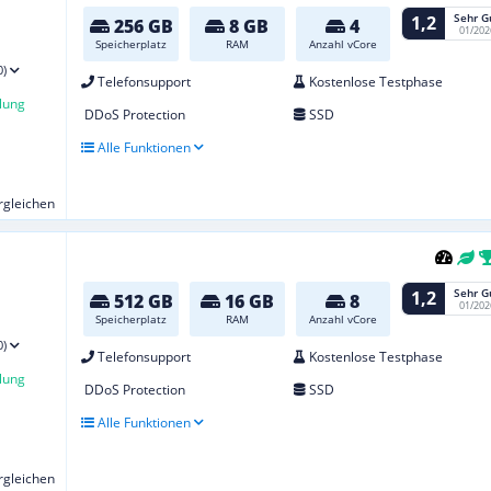
Sehr G
1,2
256 GB
8 GB
4
01/202
Speicherplatz
RAM
Anzahl vCore
0)
Telefonsupport
Kostenlose Testphase
lung
DDoS Protection
SSD
Alle Funktionen
ergleichen
Sehr G
1,2
512 GB
16 GB
8
01/202
Speicherplatz
RAM
Anzahl vCore
0)
Telefonsupport
Kostenlose Testphase
lung
DDoS Protection
SSD
Alle Funktionen
ergleichen