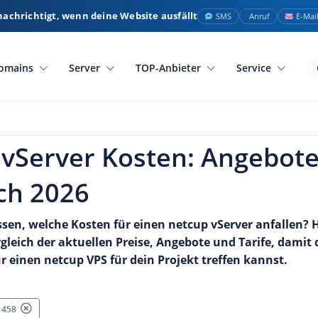
nachrichtigt, wenn deine Website ausfällt
SMS
Anruf
E-Mai
omains
Server
TOP-Anbieter
Service
vServer Kosten: Angebote
ch 2026
sen, welche Kosten für einen netcup vServer anfallen?
rgleich der aktuellen Preise, Angebote und Tarife, damit 
r einen netcup VPS für dein Projekt treffen kannst.
: 458