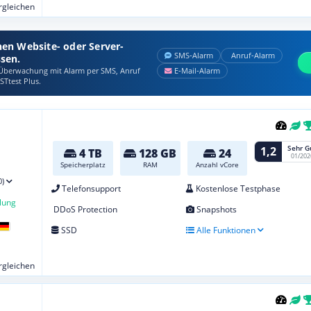
ergleichen
nen Website- oder Server-
SMS‑Alarm
Anruf‑Alarm
ssen.
berwachung mit Alarm per SMS, Anruf
E‑Mail‑Alarm
STtest Plus.
Sehr G
1,2
4 TB
128 GB
24
01/202
Speicherplatz
RAM
Anzahl vCore
0)
Telefonsupport
Kostenlose Testphase
lung
DDoS Protection
Snapshots
SSD
Alle Funktionen
ergleichen