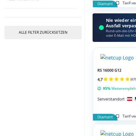
Tarif v
Diamant
Nie wieder ei
Ausfall verpa
Rund-um-die-Uhr-Ü
ALLE FILTER ZURÜCKSETZEN
oder E‑Mail mit HO
RS 16000 G12
4,7
(67
95%
Weiterempfeh
Serverstandort
Tarif v
Diamant