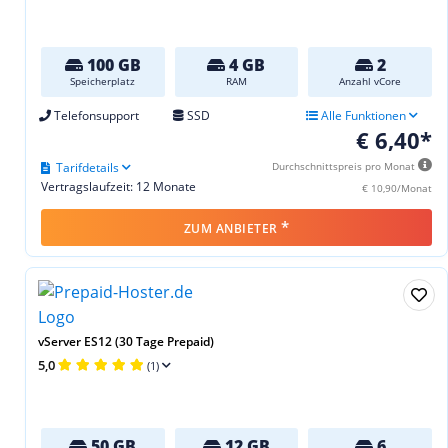
100 GB
4 GB
2
Speicherplatz
RAM
Anzahl vCore
Telefonsupport
SSD
Alle Funktionen
€ 6,40*
Tarifdetails
Durchschnittspreis pro Monat
Vertragslaufzeit: 12 Monate
€ 10,90/Monat
*
ZUM ANBIETER
vServer ES12 (30 Tage Prepaid)
5,0
(1)
50 GB
12 GB
6