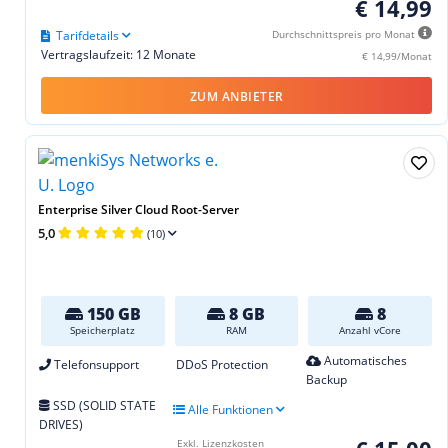
€ 14,99
Tarifdetails
Durchschnittspreis pro Monat
Vertragslaufzeit: 12 Monate
€ 14,99/Monat
ZUM ANBIETER
Enterprise Silver Cloud Root-Server
5,0
(10)
150 GB
8 GB
8
Speicherplatz
RAM
Anzahl vCore
Automatisches
Telefonsupport
DDoS Protection
Backup
SSD (SOLID STATE
Alle Funktionen
DRIVES)
Exkl. Lizenzkosten