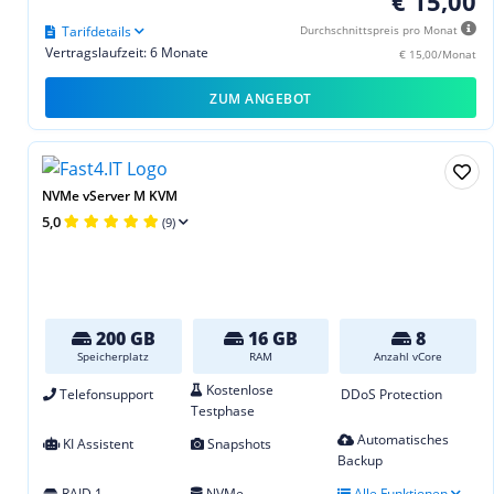
€ 15,00
Tarifdetails
Durchschnittspreis pro Monat
Vertragslaufzeit: 6 Monate
€ 15,00/Monat
ZUM ANGEBOT
NVMe vServer M KVM
5,0
(9)
200 GB
16 GB
8
Speicherplatz
RAM
Anzahl vCore
Kostenlose
Telefonsupport
DDoS Protection
Testphase
Automatisches
KI Assistent
Snapshots
Backup
RAID 1
NVMe
Alle Funktionen