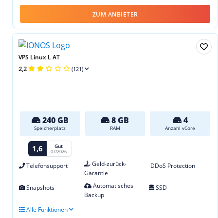
ZUM ANBIETER
VPS Linux L AT
2,2
(121)
240 GB
8 GB
4
Speicherplatz
RAM
Anzahl vCore
Gut
1,6
07/2026
Geld-zurück-
Telefonsupport
DDoS Protection
Garantie
Automatisches
Snapshots
SSD
Backup
Alle Funktionen