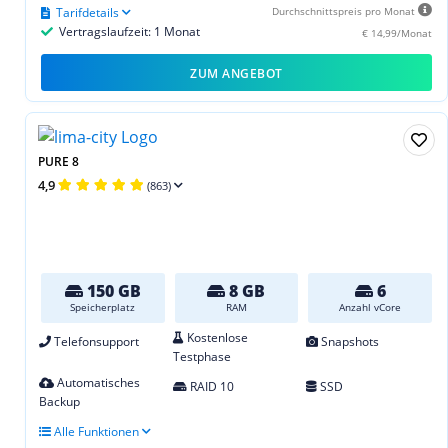
Tarifdetails
Durchschnittspreis pro Monat
Vertragslaufzeit: 1 Monat
€ 14,99/Monat
ZUM ANGEBOT
PURE 8
4,9
(863)
150 GB
8 GB
6
Speicherplatz
RAM
Anzahl vCore
Kostenlose
Telefonsupport
Snapshots
Testphase
Automatisches
RAID 10
SSD
Backup
Alle Funktionen