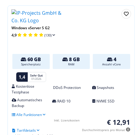
Windows vServer S G2
4,9
(130)
60 GB
8 GB
4
Speicherplatz
RAM
Anzahl vCore
Sehr Gut
1,4
01/2026
Kostenlose
DDoS Protection
Snapshots
Testphase
Automatisches
RAID 10
NVME SSD
Backup
Alle Funktionen
€ 12,91
Inkl. Lizenzkosten
Tarifdetails
Durchschnittspreis pro Monat