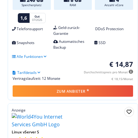
Speicherplatz
RAM
Anzahl vCore
Gut
1,6
07/2026
Geld-zurück-
Telefonsupport
DDoS Protection
Garantie
Automatisches
Snapshots
SSD
Backup
Alle Funktionen
€ 14,87
Tarifdetails
Durchschnittspreis pro Monat
Vertragslaufzeit: 12 Monate
€ 18,15/Monat
*
ZUM ANBIETER
Anzeige
Linux vServer S