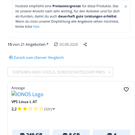
×
hosttest empfiehlt eine
Preisuntergrenze
für diese Produkte. Das
ist unserer Ansicht nach sehr wichtig, für den Anbieter und für dich
als Kunden, damit du auch
dauerhaft gute Leistungen erhältst
.
Wenn du trotz unserer Empfehlung alle Angebote sehen möchtest,
klicke bitte
hier
.
15
von 21 Angeboten.*
03.08.2026
Zurück zum vServer Vergleich
SORTIEREN NACH STATUS, DURCHSCHNITTLICHER PREIS
Anzeige
VPS Linux L AT
2,2
(121)
240 GB
8 GB
4