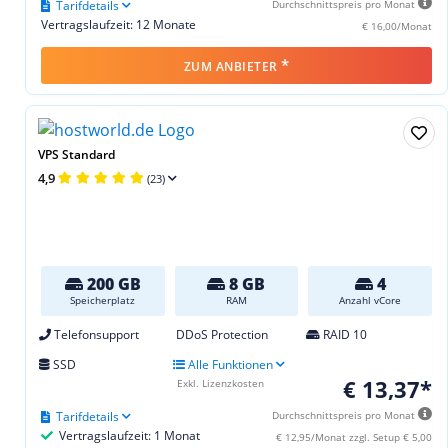
Tarifdetails
Durchschnittspreis pro Monat
Vertragslaufzeit: 12 Monate
€ 16,00/Monat
*
ZUM ANBIETER
VPS Standard
4,9
(23)
200 GB
8 GB
4
Speicherplatz
RAM
Anzahl vCore
Telefonsupport
DDoS Protection
RAID 10
SSD
Alle Funktionen
€ 13,37*
Exkl. Lizenzkosten
Tarifdetails
Durchschnittspreis pro Monat
Vertragslaufzeit: 1 Monat
€ 12,95/Monat zzgl. Setup € 5,00