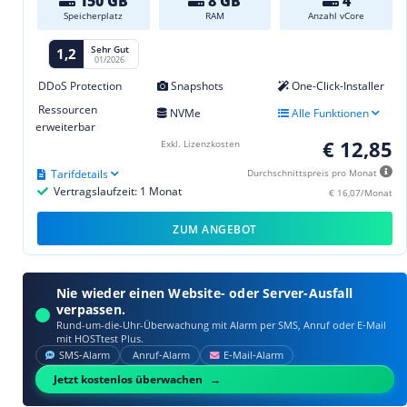
150 GB
8 GB
4
Speicherplatz
RAM
Anzahl vCore
Sehr Gut
1,2
01/2026
DDoS Protection
Snapshots
One-Click-Installer
Ressourcen
NVMe
Alle Funktionen
erweiterbar
€ 12,85
Exkl. Lizenzkosten
Tarifdetails
Durchschnittspreis pro Monat
Vertragslaufzeit: 1 Monat
€ 16,07/Monat
ZUM ANGEBOT
Nie wieder einen Website- oder Server-Ausfall
verpassen.
Rund-um-die-Uhr-Überwachung mit Alarm per SMS, Anruf oder E‑Mail
mit HOSTtest Plus.
SMS‑Alarm
Anruf‑Alarm
E‑Mail‑Alarm
Jetzt kostenlos überwachen