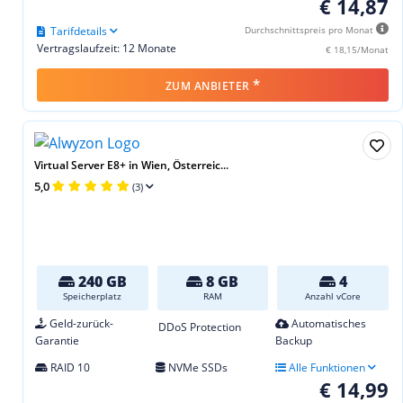
€ 14,87
Tarifdetails
Durchschnittspreis pro Monat
Vertragslaufzeit: 12 Monate
€ 18,15/Monat
*
ZUM ANBIETER
Virtual Server E8+ in Wien, Österreic...
5,0
(3)
240 GB
8 GB
4
Speicherplatz
RAM
Anzahl vCore
Geld-zurück-
Automatisches
DDoS Protection
Garantie
Backup
RAID 10
NVMe SSDs
Alle Funktionen
€ 14,99