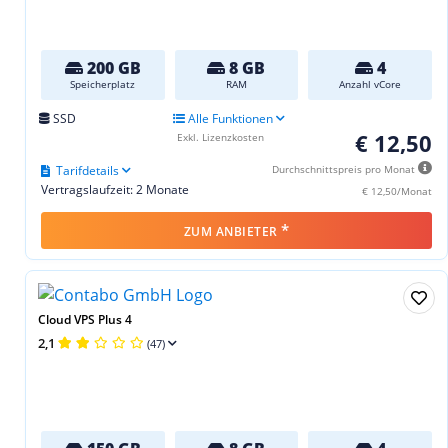
200 GB
8 GB
4
Speicherplatz
RAM
Anzahl vCore
SSD
Alle Funktionen
€ 12,50
Exkl. Lizenzkosten
Tarifdetails
Durchschnittspreis pro Monat
Vertragslaufzeit: 2 Monate
€ 12,50/Monat
*
ZUM ANBIETER
Cloud VPS Plus 4
2,1
(47)