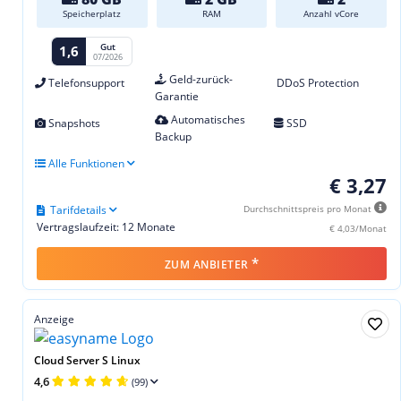
Speicherplatz
RAM
Anzahl vCore
Gut
1,6
07/2026
Geld-zurück-
Telefonsupport
DDoS Protection
Garantie
Automatisches
Snapshots
SSD
Backup
Alle Funktionen
€ 3,27
Tarifdetails
Durchschnittspreis pro Monat
Vertragslaufzeit: 12 Monate
€ 4,03/Monat
*
ZUM ANBIETER
Anzeige
Cloud Server S Linux
4,6
(99)