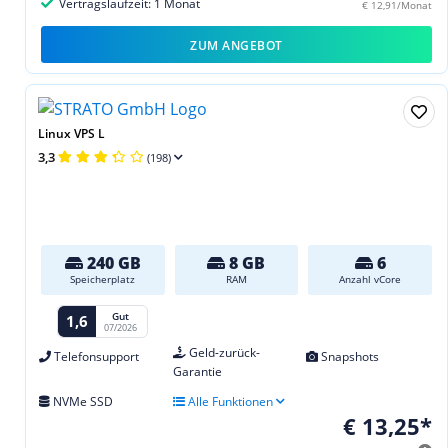
Vertragslaufzeit: 1 Monat
€ 12,91/Monat
ZUM ANGEBOT
Linux VPS L
3,3
(198)
240 GB
8 GB
6
Speicherplatz
RAM
Anzahl vCore
Gut
1,6
07/2026
Geld-zurück-
Telefonsupport
Snapshots
Garantie
NVMe SSD
Alle Funktionen
€ 13,25*