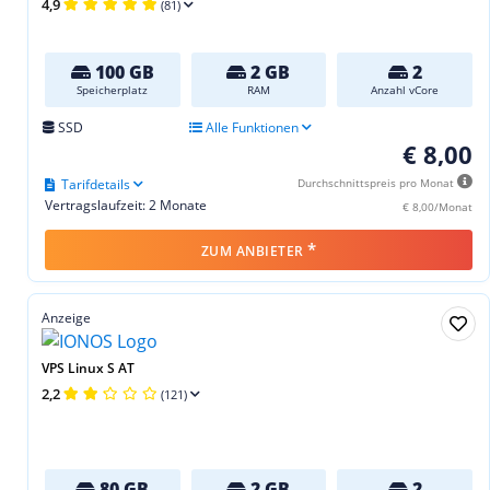
4,9
(81)
100 GB
2 GB
2
Speicherplatz
RAM
Anzahl vCore
SSD
Alle Funktionen
€ 8,00
Tarifdetails
Durchschnittspreis pro Monat
Vertragslaufzeit: 2 Monate
€ 8,00/Monat
*
ZUM ANBIETER
Anzeige
VPS Linux S AT
2,2
(121)
80 GB
2 GB
2