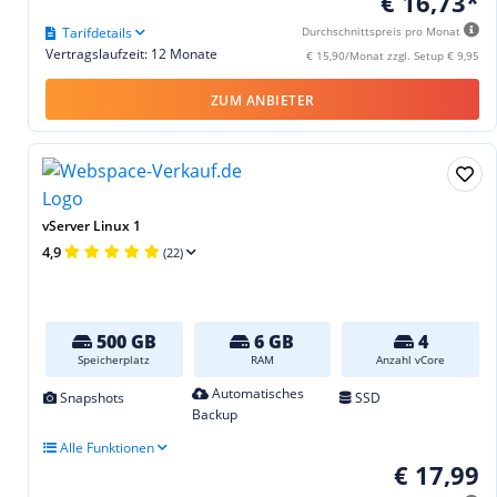
€ 16,73*
Tarifdetails
Durchschnittspreis pro Monat
Vertragslaufzeit: 12 Monate
€ 15,90/Monat zzgl. Setup € 9,95
ZUM ANBIETER
vServer Linux 1
4,9
(22)
500 GB
6 GB
4
Speicherplatz
RAM
Anzahl vCore
Automatisches
Snapshots
SSD
Backup
Alle Funktionen
€ 17,99