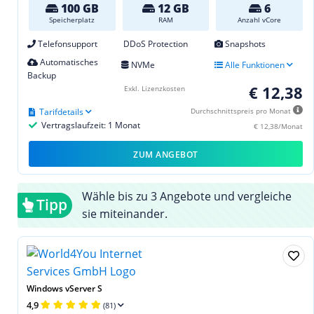
100 GB
12 GB
6
Speicherplatz
RAM
Anzahl vCore
Telefonsupport
DDoS Protection
Snapshots
Automatisches
NVMe
Alle Funktionen
Backup
€ 12,38
Exkl. Lizenzkosten
Tarifdetails
Durchschnittspreis pro Monat
Vertragslaufzeit: 1 Monat
€ 12,38/Monat
ZUM ANGEBOT
Wähle bis zu 3 Angebote und vergleiche
Tipp
sie miteinander.
Windows vServer S
4,9
(81)