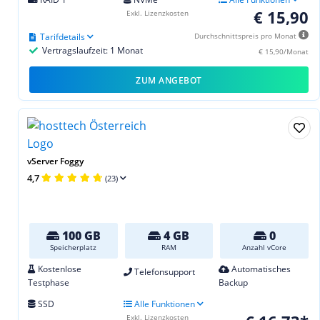
€ 15,90
Exkl. Lizenzkosten
Tarifdetails
Durchschnittspreis pro Monat
Vertragslaufzeit: 1 Monat
€ 15,90/Monat
ZUM ANGEBOT
vServer Foggy
4,7
(23)
100 GB
4 GB
0
Speicherplatz
RAM
Anzahl vCore
Kostenlose
Automatisches
Telefonsupport
Testphase
Backup
SSD
Alle Funktionen
Exkl. Lizenzkosten