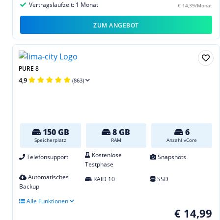
Vertragslaufzeit: 1 Monat
€ 14,39/Monat
ZUM ANGEBOT
PURE 8
4,9
(863)
150 GB
8 GB
6
Speicherplatz
RAM
Anzahl vCore
Kostenlose
Telefonsupport
Snapshots
Testphase
Automatisches
RAID 10
SSD
Backup
Alle Funktionen
€ 14,99