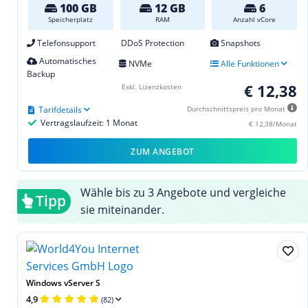
100 GB
12 GB
6
Speicherplatz
RAM
Anzahl vCore
Telefonsupport
DDoS Protection
Snapshots
Automatisches
NVMe
Alle Funktionen
Backup
€ 12,38
Exkl. Lizenzkosten
Tarifdetails
Durchschnittspreis pro Monat
Vertragslaufzeit: 1 Monat
€ 12,38/Monat
ZUM ANGEBOT
Wähle bis zu 3 Angebote und vergleiche
Tipp
sie miteinander.
Windows vServer S
4,9
(82)