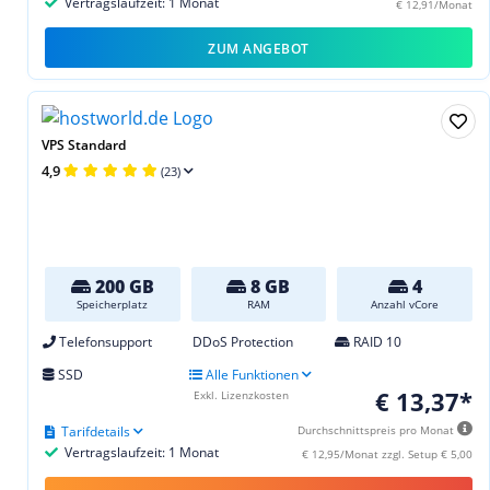
Vertragslaufzeit: 1 Monat
€ 12,91/Monat
ZUM ANGEBOT
VPS Standard
4,9
(23)
200 GB
8 GB
4
Speicherplatz
RAM
Anzahl vCore
Telefonsupport
DDoS Protection
RAID 10
SSD
Alle Funktionen
€ 13,37*
Exkl. Lizenzkosten
Tarifdetails
Durchschnittspreis pro Monat
Vertragslaufzeit: 1 Monat
€ 12,95/Monat zzgl. Setup € 5,00