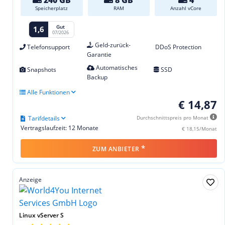
Speicherplatz
RAM
Anzahl vCore
Gut
1,6
07/2026
Geld-zurück-
Telefonsupport
DDoS Protection
Garantie
Automatisches
Snapshots
SSD
Backup
Alle Funktionen
€ 14,87
Tarifdetails
Durchschnittspreis pro Monat
Vertragslaufzeit: 12 Monate
€ 18,15/Monat
*
ZUM ANBIETER
Anzeige
Linux vServer S