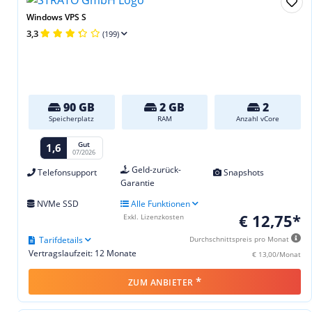
Windows VPS S
3,3
(199)
90 GB
2 GB
2
Speicherplatz
RAM
Anzahl vCore
Gut
1,6
07/2026
Geld-zurück-
Telefonsupport
Snapshots
Garantie
NVMe SSD
Alle Funktionen
€ 12,75*
Exkl. Lizenzkosten
Tarifdetails
Durchschnittspreis pro Monat
Vertragslaufzeit: 12 Monate
€ 13,00/Monat
*
ZUM ANBIETER