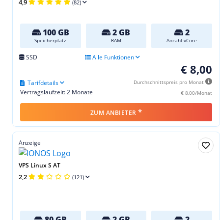
4,9
(82)
100 GB
2 GB
2
Speicherplatz
RAM
Anzahl vCore
SSD
Alle Funktionen
€ 8,00
Tarifdetails
Durchschnittspreis pro Monat
Vertragslaufzeit: 2 Monate
€ 8,00/Monat
*
ZUM ANBIETER
Anzeige
VPS Linux S AT
2,2
(121)
80 GB
2 GB
2