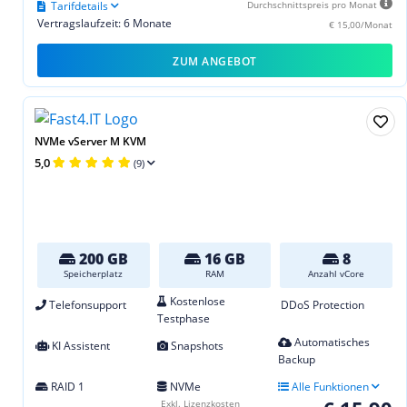
Tarifdetails
Durchschnittspreis pro Monat
Vertragslaufzeit: 6 Monate
€ 15,00/Monat
ZUM ANGEBOT
NVMe vServer M KVM
5,0
(9)
200 GB
16 GB
8
Speicherplatz
RAM
Anzahl vCore
Kostenlose
Telefonsupport
DDoS Protection
Testphase
Automatisches
KI Assistent
Snapshots
Backup
RAID 1
NVMe
Alle Funktionen
Exkl. Lizenzkosten