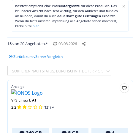
×
hosttest empfiehlt eine
Preisuntergrenze
für diese Produkte. Das
ist unserer Ansicht nach sehr wichtig, für den Anbieter und für dich
als Kunden, damit du auch
dauerhaft gute Leistungen erhältst
.
Wenn du trotz unserer Empfehlung alle Angebote sehen möchtest,
klicke bitte
hier
.
15
von 20 Angeboten.*
03.08.2026
Zurück zum vServer Vergleich
SORTIEREN NACH STATUS, DURCHSCHNITTLICHER PREIS
Anzeige
VPS Linux L AT
2,2
(121)
240 GB
8 GB
4