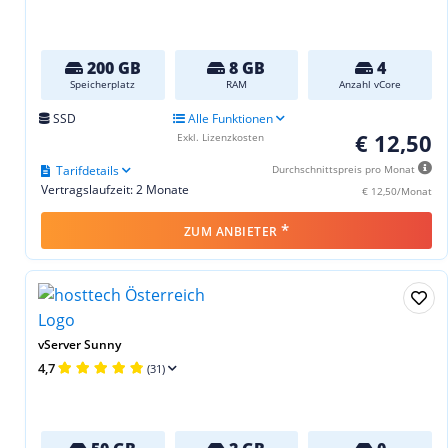
200 GB
8 GB
4
Speicherplatz
RAM
Anzahl vCore
SSD
Alle Funktionen
€ 12,50
Exkl. Lizenzkosten
Tarifdetails
Durchschnittspreis pro Monat
Vertragslaufzeit: 2 Monate
€ 12,50/Monat
*
ZUM ANBIETER
vServer Sunny
4,7
(31)