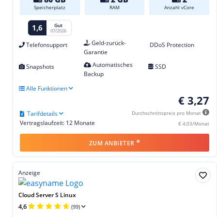
Speicherplatz
RAM
Anzahl vCore
Gut
1,6
07/2026
Geld-zurück-
Telefonsupport
DDoS Protection
Garantie
Automatisches
Snapshots
SSD
Backup
Alle Funktionen
€ 3,27
Tarifdetails
Durchschnittspreis pro Monat
Vertragslaufzeit: 12 Monate
€ 4,03/Monat
*
ZUM ANBIETER
Anzeige
Cloud Server S Linux
4,6
(99)