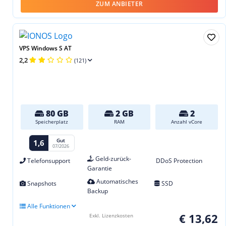
ZUM ANBIETER
VPS Windows S AT
2,2
(121)
80 GB
2 GB
2
Speicherplatz
RAM
Anzahl vCore
Gut
1,6
07/2026
Geld-zurück-
Telefonsupport
DDoS Protection
Garantie
Automatisches
Snapshots
SSD
Backup
Alle Funktionen
€ 13,62
Exkl. Lizenzkosten