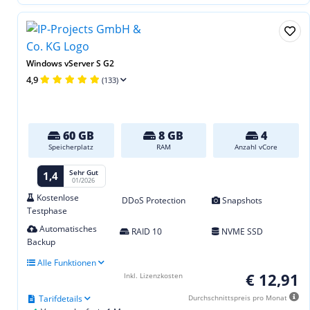
Windows vServer S G2
4,9
(133)
60 GB
8 GB
4
Speicherplatz
RAM
Anzahl vCore
Sehr Gut
1,4
01/2026
Kostenlose
DDoS Protection
Snapshots
Testphase
Automatisches
RAID 10
NVME SSD
Backup
Alle Funktionen
€ 12,91
Inkl. Lizenzkosten
Tarifdetails
Durchschnittspreis pro Monat