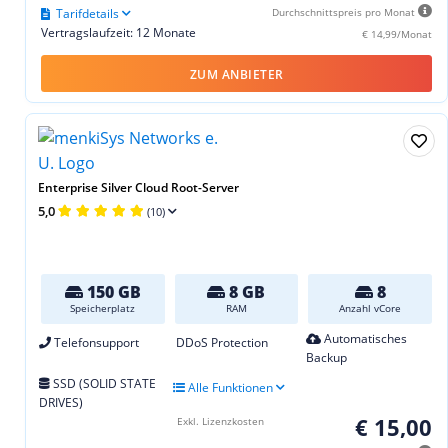
Tarifdetails
Durchschnittspreis pro Monat
Vertragslaufzeit: 12 Monate
€ 14,99/Monat
ZUM ANBIETER
Enterprise Silver Cloud Root-Server
5,0
(10)
150 GB
8 GB
8
Speicherplatz
RAM
Anzahl vCore
Automatisches
Telefonsupport
DDoS Protection
Backup
SSD (SOLID STATE
Alle Funktionen
DRIVES)
€ 15,00
Exkl. Lizenzkosten