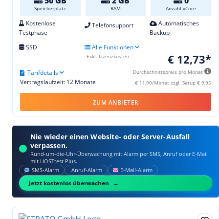
50 GB
2 GB
0
Speicherplatz
RAM
Anzahl vCore
Kostenlose
Automatisches
Telefonsupport
Testphase
Backup
SSD
Alle Funktionen
€ 12,73*
Exkl. Lizenzkosten
Tarifdetails
Durchschnittspreis pro Monat
Vertragslaufzeit: 12 Monate
€ 11,90/Monat zzgl. Setup € 9,95
ZUM ANBIETER
Nie wieder einen Website- oder Server-Ausfall
verpassen.
Rund-um-die-Uhr-Überwachung mit Alarm per SMS, Anruf oder E‑Mail
mit HOSTtest Plus.
SMS‑Alarm
Anruf‑Alarm
E‑Mail‑Alarm
Jetzt kostenlos überwachen