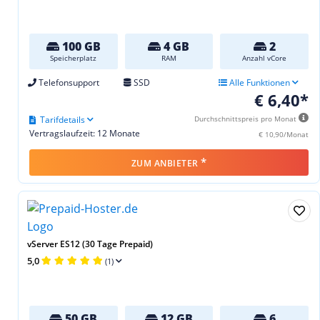
100 GB
4 GB
2
Speicherplatz
RAM
Anzahl vCore
Telefonsupport
SSD
Alle Funktionen
€ 6,40*
Tarifdetails
Durchschnittspreis pro Monat
Vertragslaufzeit: 12 Monate
€ 10,90/Monat
*
ZUM ANBIETER
vServer ES12 (30 Tage Prepaid)
5,0
(1)
50 GB
12 GB
6