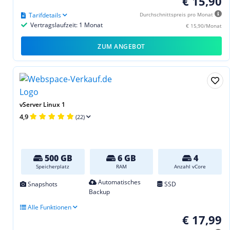
€ 15,90
Tarifdetails
Durchschnittspreis pro Monat
Vertragslaufzeit: 1 Monat
€ 15,90/Monat
ZUM ANGEBOT
vServer Linux 1
4,9
(22)
500 GB
6 GB
4
Speicherplatz
RAM
Anzahl vCore
Automatisches
Snapshots
SSD
Backup
Alle Funktionen
€ 17,99