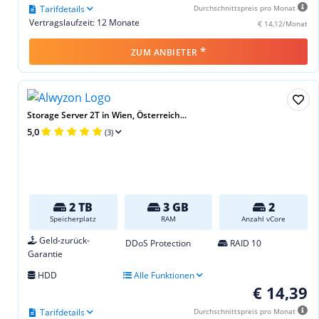
Tarifdetails
Durchschnittspreis pro Monat
Vertragslaufzeit: 12 Monate
€ 14,12/Monat
*
ZUM ANBIETER
Storage Server 2T in Wien, Österreich...
5,0
(3)
2 TB
3 GB
2
Speicherplatz
RAM
Anzahl vCore
Geld-zurück-
DDoS Protection
RAID 10
Garantie
HDD
Alle Funktionen
€ 14,39
Tarifdetails
Durchschnittspreis pro Monat