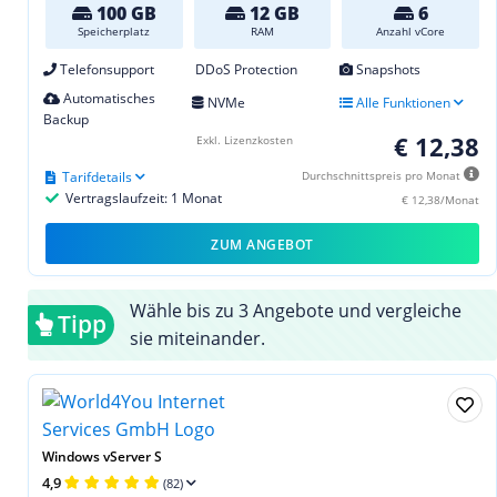
100 GB
12 GB
6
Speicherplatz
RAM
Anzahl vCore
Telefonsupport
DDoS Protection
Snapshots
Automatisches
NVMe
Alle Funktionen
Backup
€ 12,38
Exkl. Lizenzkosten
Tarifdetails
Durchschnittspreis pro Monat
Vertragslaufzeit: 1 Monat
€ 12,38/Monat
ZUM ANGEBOT
Wähle bis zu 3 Angebote und vergleiche
Tipp
sie miteinander.
Windows vServer S
4,9
(82)