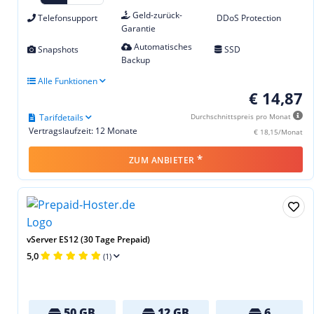
Geld-zurück-
Telefonsupport
DDoS Protection
Garantie
Automatisches
Snapshots
SSD
Backup
Alle Funktionen
€ 14,87
Tarifdetails
Durchschnittspreis pro Monat
Vertragslaufzeit: 12 Monate
€ 18,15/Monat
*
ZUM ANBIETER
vServer ES12 (30 Tage Prepaid)
5,0
(1)
50 GB
12 GB
6