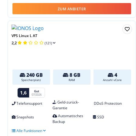
ZUM ANBIETER
VPS Linux L AT
2,2
(121)
240 GB
8 GB
4
Speicherplatz
RAM
Anzahl vCore
Gut
1,6
07/2026
Geld-zurück-
Telefonsupport
DDoS Protection
Garantie
Automatisches
Snapshots
SSD
Backup
Alle Funktionen