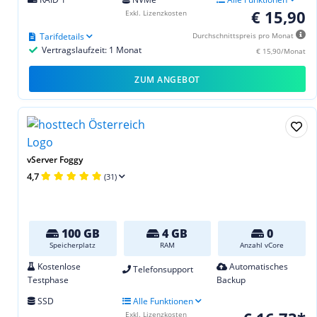
€ 15,90
Exkl. Lizenzkosten
Tarifdetails
Durchschnittspreis pro Monat
Vertragslaufzeit: 1 Monat
€ 15,90/Monat
ZUM ANGEBOT
vServer Foggy
4,7
(31)
100 GB
4 GB
0
Speicherplatz
RAM
Anzahl vCore
Kostenlose
Automatisches
Telefonsupport
Testphase
Backup
SSD
Alle Funktionen
Exkl. Lizenzkosten