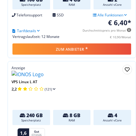
Speicherplatz
RAM
Anzahl vCore
Telefonsupport
SSD
Alle Funktionen
€ 6,40*
Tarifdetails
Durchschnittspreis pro Monat
Vertragslaufzeit: 12 Monate
€ 10,90/Monat
*
ZUM ANBIETER
Anzeige
VPS Linux L AT
2,2
(121)
240 GB
8 GB
4
Speicherplatz
RAM
Anzahl vCore
Gut
1,6
07/2026