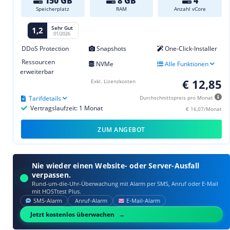
150 GB
8 GB
4
Speicherplatz
RAM
Anzahl vCore
Sehr Gut
1,2
01/2026
DDoS Protection
Snapshots
One-Click-Installer
Ressourcen
NVMe
Alle Funktionen
erweiterbar
€ 12,85
Exkl. Lizenzkosten
Tarifdetails
Durchschnittspreis pro Monat
Vertragslaufzeit: 1 Monat
€ 16,07/Monat
ZUM ANGEBOT
Nie wieder einen Website- oder Server-Ausfall
verpassen.
Rund-um-die-Uhr-Überwachung mit Alarm per SMS, Anruf oder E‑Mail
mit HOSTtest Plus.
SMS‑Alarm
Anruf‑Alarm
E‑Mail‑Alarm
Jetzt kostenlos überwachen