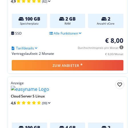
4,9
(82)
100 GB
2 GB
2
Speicherplatz
RAM
Anzahl vCore
SSD
Alle Funktionen
€ 8,00
Tarifdetails
Durchschnittspreis pro Monat
Vertragslaufzeit: 2 Monate
€ 8,00/Monat
*
ZUM ANBIETER
Anzeige
Cloud Server S Linux
4,6
(99)
100 GB
4 GB
2