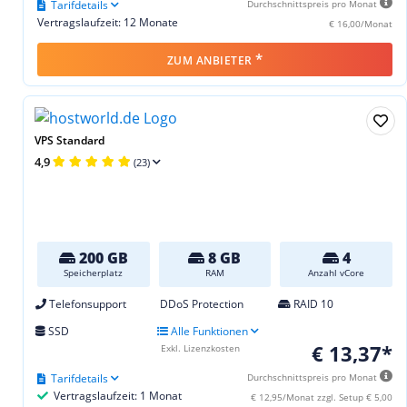
Tarifdetails
Durchschnittspreis pro Monat
Vertragslaufzeit: 12 Monate
€ 16,00/Monat
*
ZUM ANBIETER
VPS Standard
4,9
(23)
200 GB
8 GB
4
Speicherplatz
RAM
Anzahl vCore
Telefonsupport
DDoS Protection
RAID 10
SSD
Alle Funktionen
€ 13,37*
Exkl. Lizenzkosten
Tarifdetails
Durchschnittspreis pro Monat
Vertragslaufzeit: 1 Monat
€ 12,95/Monat zzgl. Setup € 5,00