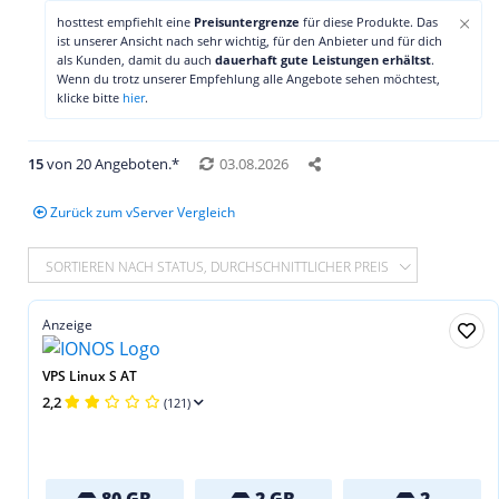
×
hosttest empfiehlt eine
Preisuntergrenze
für diese Produkte. Das
ist unserer Ansicht nach sehr wichtig, für den Anbieter und für dich
als Kunden, damit du auch
dauerhaft gute Leistungen erhältst
.
Wenn du trotz unserer Empfehlung alle Angebote sehen möchtest,
klicke bitte
hier
.
15
von 20 Angeboten.*
03.08.2026
Zurück zum vServer Vergleich
SORTIEREN NACH STATUS, DURCHSCHNITTLICHER PREIS
Anzeige
VPS Linux S AT
2,2
(121)
80 GB
2 GB
2