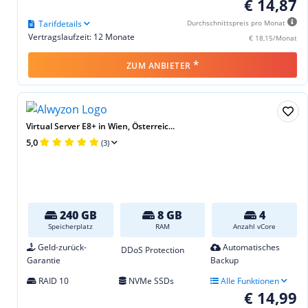
€ 14,87
Tarifdetails
Durchschnittspreis pro Monat
Vertragslaufzeit: 12 Monate
€ 18,15/Monat
*
ZUM ANBIETER
Virtual Server E8+ in Wien, Österreic...
5,0
(3)
240 GB
8 GB
4
Speicherplatz
RAM
Anzahl vCore
Geld-zurück-
Automatisches
DDoS Protection
Garantie
Backup
RAID 10
NVMe SSDs
Alle Funktionen
€ 14,99