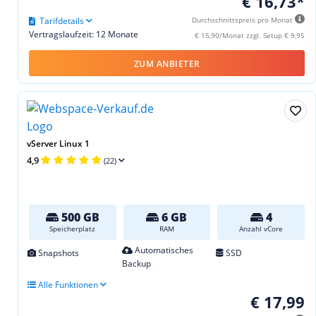
€ 16,73*
Tarifdetails
Durchschnittspreis pro Monat
Vertragslaufzeit: 12 Monate
€ 15,90/Monat zzgl. Setup € 9,95
ZUM ANBIETER
vServer Linux 1
4,9
(22)
500 GB
6 GB
4
Speicherplatz
RAM
Anzahl vCore
Automatisches
Snapshots
SSD
Backup
Alle Funktionen
€ 17,99