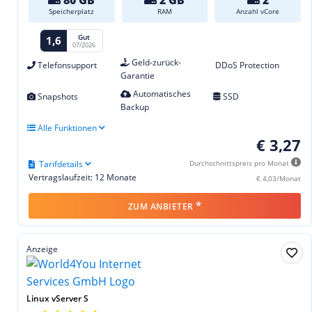
Speicherplatz
RAM
Anzahl vCore
Gut
1,6
07/2026
Geld-zurück-
Telefonsupport
DDoS Protection
Garantie
Automatisches
Snapshots
SSD
Backup
Alle Funktionen
€ 3,27
Tarifdetails
Durchschnittspreis pro Monat
Vertragslaufzeit: 12 Monate
€ 4,03/Monat
*
ZUM ANBIETER
Anzeige
Linux vServer S