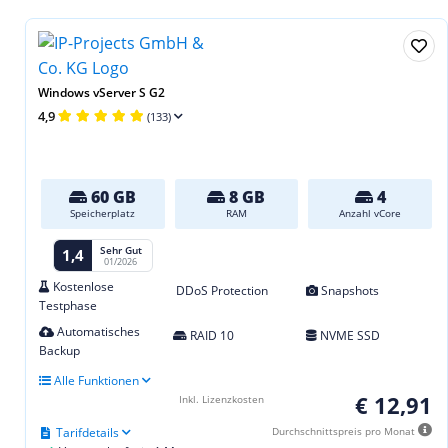
Windows vServer S G2
4,9
(133)
60 GB
8 GB
4
Speicherplatz
RAM
Anzahl vCore
Sehr Gut
1,4
01/2026
Kostenlose
DDoS Protection
Snapshots
Testphase
Automatisches
RAID 10
NVME SSD
Backup
Alle Funktionen
€ 12,91
Inkl. Lizenzkosten
Tarifdetails
Durchschnittspreis pro Monat