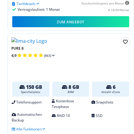
Tarifdetails
Durchschnittspreis pro Monat
Vertragslaufzeit: 1 Monat
€ 14,99/Monat
ZUM ANGEBOT
PURE 8
4,9
(863)
150 GB
8 GB
6
Speicherplatz
RAM
Anzahl vCore
Kostenlose
Telefonsupport
Snapshots
Testphase
Automatisches
RAID 10
SSD
Backup
Alle Funktionen