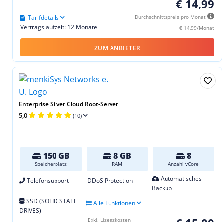
€ 14,99
Tarifdetails
Durchschnittspreis pro Monat
Vertragslaufzeit: 12 Monate
€ 14,99/Monat
ZUM ANBIETER
Enterprise Silver Cloud Root-Server
5,0
(10)
150 GB
8 GB
8
Speicherplatz
RAM
Anzahl vCore
Automatisches
Telefonsupport
DDoS Protection
Backup
SSD (SOLID STATE
Alle Funktionen
DRIVES)
Exkl. Lizenzkosten