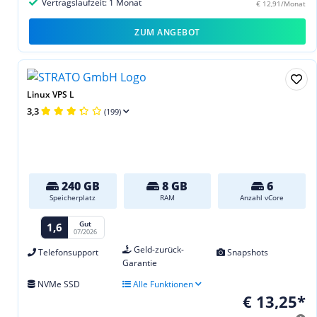
Vertragslaufzeit: 1 Monat
€ 12,91/Monat
ZUM ANGEBOT
Linux VPS L
3,3
(199)
240 GB
8 GB
6
Speicherplatz
RAM
Anzahl vCore
Gut
1,6
07/2026
Geld-zurück-
Telefonsupport
Snapshots
Garantie
NVMe SSD
Alle Funktionen
€ 13,25*