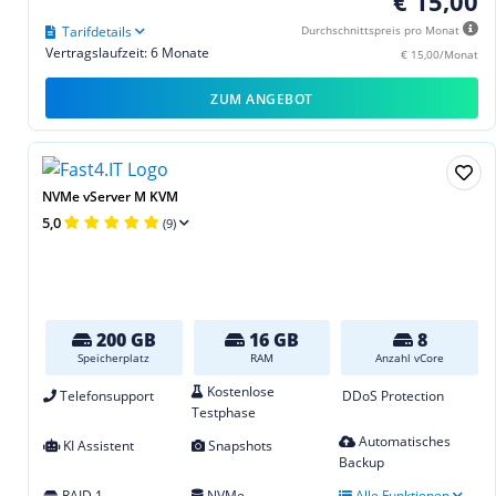
€ 15,00
Tarifdetails
Durchschnittspreis pro Monat
Vertragslaufzeit: 6 Monate
€ 15,00/Monat
ZUM ANGEBOT
NVMe vServer M KVM
5,0
(9)
200 GB
16 GB
8
Speicherplatz
RAM
Anzahl vCore
Kostenlose
Telefonsupport
DDoS Protection
Testphase
Automatisches
KI Assistent
Snapshots
Backup
RAID 1
NVMe
Alle Funktionen